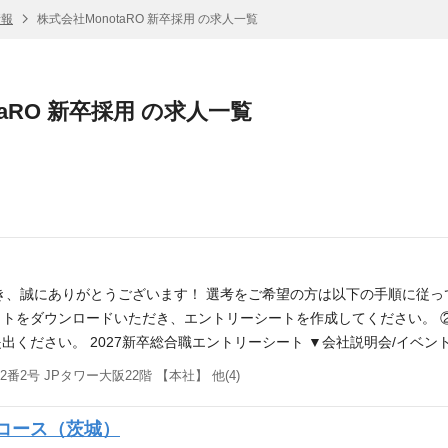
情報
株式会社MonotaRO 新卒採用 の求人一覧
taRO 新卒採用 の求人一覧
き、誠にありがとうございます！ 選考をご希望の方は以下の手順に従っ
トをダウンロードいただき、エントリーシートを作成してください。 
出ください。 2027新卒総合職エントリーシート ▼会社説明会/イベ
ていただける内容となっておりますので是非ご参加ください。 ※①参加
2号 JPタワー大阪22階 【本社】 他(4)
ら詳細をご確認ください。 【2027卒】総合職イベント参加エントリー
る 一般のお客様にとって、ショッピング、モノを探して選ぶことはワ
トコース（茨城）
道具や資材購入のために費やされる時間はコストでしかありません。 