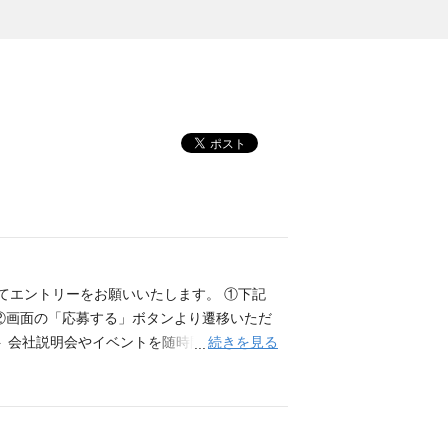
てエントリーをお願いいたします。 ①下記
②画面の「応募する」ボタンより遷移いただ
続きを見る
ント 会社説明会やイベントを随時開催しており
は任意です。 ※②時期によってはイベント
フォーム ▼当社の魅力はここ!! インターネ
クワクする楽しい時間だと思います。一方
私たちは、現場のお客様が必要なものを簡単