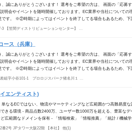
に届けるための仕組みをITやデータサイエンスを駆使し構築しています
き、誠にありがとうございます！ 選考をご希望の方は、 画面の「応募
ら25年連続で最高売上を更新している成長企業です。 2000年創業と
会社説明会やイベントを随時開催しております。EC業界や当社について
ルをもって成長しており「この業界の企業」という区切り方が難しいユニ
意です。 ※②時期によってはイベントを終了してる場合もあるため、下
、当社の位置する市場規模は約10兆円と言われており、マーケットシェア
エントリーフォーム ▼当社の魅力はここ!! インターネットで日本、そ
茨城県笠間市平町1877-3 【笠間ディストリビューションセンター】 他(1)
ることなくモノが足る」世の中を作っていく事を目指して、一緒に挑戦
ことはワクワクする楽しい時間だと思います。一方で、モノづくりの現
の過程にあり、新規プロジェクトや新たな仕事が社内で頻繁に立ち上が
ん。 私たちは、現場のお客様が必要なものを簡単に見つけることがで
トコース（兵庫）
しいアイデアを考えたりと、社員一人一人が自らオーナーシップを持っ
しています。 私たちは物流の革新を目指して、最新技術を導入し、自動化
身の成長・スキルアップに前向きな社員に対し、その成長を加速させる
新卒の皆さんにも、新センターの立ち上げに関わって頂く可能性があり、
き、誠にありがとうございます！ 選考をご希望の方は、 画面の「応募
語・中国語学習の費用サポート、社内勉強会・外部セミナー・学会の参加
らモノタロウの新たな挑戦をしてみませんか？ 勢いのある成長企業で
会社説明会やイベントを随時開催しております。EC業界や当社について
様々な職種を経験しながらモノタロウの成長に貢献するお仕事になりま
2800億円・登録ユーザー数1100万件を突破し、創業から25年連続で
意です。 ※②時期によってはイベントを終了してる場合もあるため、下
いとわずに、会社と共に自分自身も主体的に成長していきたい方、ご応
な新しい技術や考え方を取り入れながら独自のビジネスモデルをもって成
エントリーフォーム ▼当社の魅力はここ!! インターネットで日本、そ
兵庫県川辺郡猪名川町差組字小谷101-1 プロロジスパーク猪名川１ 【猪名川ディストリビューションセンター】
していきましょう！ ※総合職では、みなさんの適性・希望に応じて下
向けEC(電子商取引)としては日本最大規模と言えますが、当社の位置す
ことはワクワクする楽しい時間だと思います。一方で、モノづくりの現
品開発部門／デジタルマーチャンダイジング部門】 2800万点もの商品
です。 「インターネットで、事業者様が無駄な手間をかけることなくモ
ん。 私たちは、現場のお客様が必要なものを簡単に見つけることがで
タサイエンティスト)
いきます ■バイヤー 商品マーケットのトレンド調査、競合調査、仕入れ
会社と共に自分も成長できる会社 モノタロウは急成長の過程にあり、
しています。 私たちは物流の革新を目指して、最新技術を導入し、自動化
当社でしか買えない、モノタロウブランド商品の開発を行います ■商品情
バーが互いに能力を発揮し、常に新しいことを学び、新しいアイデアを
新卒の皆さんにも、新センターの立ち上げに関わって頂く可能性があり、
特徴 単なるECではない、物流やマーケティングなど広範囲かつ高難易度
すいようにする情報整備を行います 【マーケティング部門／エンター
成の面では、段階に応じ様々な研修制度がある他、自身の成長・スキル
からモノタロウの新たな挑戦をしてみませんか？ 勢いのある成長企業
る環境 - 商品点数2400万、ユーザー数1000万を超える、豊富なデ
への価値向上を目指します ■デジタルマーケティング DM、Web広告
 例えば、自己研鑽手当を毎月5000円支給、英語・中国語学習の費用
売上2800億円・登録ユーザー数1100万件を突破し、創業から25年連続
広範囲なドメインを保有 - 「情報検索」「情報推薦」「統計 / 機
オフラインマーケティング CMやチラシなどのWeb以外の媒体を用いた
仕事内容 モノタロウの物流は、お客様に迅速かつ正確に商品を届ける
な新しい技術や考え方を取り入れながら独自のビジネスモデルをもって
トの上流の意思決定から関わることができる - データサイエンティス
2号 JPタワー大阪22階 【本社】 他(1)
門／カスタマーサポート部門】 お客様のお悩み対し、情報提供やソリ
茨城）は、お客様に迅速かつ正確に商品を届けるモノタロウのサービス