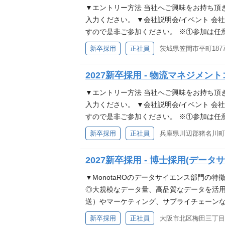
に見つけることができ、驚くほどの早さで手元
▼エントリー方法 当社へご興味をお持ち頂
登録ユーザー数1100万件を突破し、創業か
入力ください。 ▼会社説明会/イベント 
考え方を取り入れながら独自のビジネスモデ
すので是非ご参加ください。 ※①参加は任
商取引)としては日本最大規模と言えますが
027卒】物流・CSマネジメントコース参加
新卒採用
正社員
ターネットで、事業者様が無駄な手間をかけ
とって、ショッピング、モノを探して選ぶ
自分も成長できる会社 モノタロウは急成長
めに費やされる時間はコストでしかありませ
2027新卒採用 - 物流マネジメン
に能力を発揮し、常に新しいことを学び、新
組みをITやデータサイエンスを駆使し構築
は、段階に応じ様々な研修制度がある他、自
C』の設立を2028年に予定しています。
▼エントリー方法 当社へご興味をお持ち頂
ば、自己研鑽手当を毎月5000円支給、英
チャンスがあります。私たちと一緒に茨城か
入力ください。 ▼会社説明会/イベント 
容 総合職は、モノタロウを支える全部門の
お待ちしています！ 更なる成長への挑戦 売上
すので是非ご参加ください。 ※①参加は任
長いただくことを期待しています。変化を
0年創業とまだまだ若い企業であり、様々
027卒】物流・CSマネジメントコース参加
新卒採用
正社員
のモノづくりの現場に革新的な利便性を提供
方が難しいユニークさを持ちます。 事業者
とって、ショッピング、モノを探して選ぶ
くことを想定しています。 【商品部門／商
ケットシェアは2.5％程度と成長の道半ば
めに費やされる時間はコストでしかありませ
2027新卒採用 - 博士採用(デー
が買えるサービスを目指し、商品を構成して
一緒に挑戦してくれる方を求めています！ 
組みをITやデータサイエンスを駆使し構築
を行います ■プライベートブランド開発 
立ち上がります。そんな環境の中で、メン
C』の設立を2028年に予定しています。
▼MonotaROのデータサイエンス部門の
の商品情報の新規登録やユーザーが検索しや
ップを持って日々挑戦しています。 人材育
るチャンスがあります。私たちと一緒に兵庫
◎大規模なデータ量、高品質なデータを活用でき
ジーの力で、新規ユーザー獲得、既存ユーザー
速させるために会社全体で支援しています。
募お待ちしています！ 更なる成長への挑戦 
送）やマーケティング、サプライチェーンなど
で、新規・既存顧客へアプローチします ■
参加費負担などが制度としてあります。 ▼
00年創業とまだまだ若い企業であり、様々
様々な領域で応用が可能 ◎事業・プロダク
新卒採用
正社員
大阪市北区梅田三丁目2番
ビジネス部門／エンタープライズセールス部
担っています。 物流マネジメントコース（