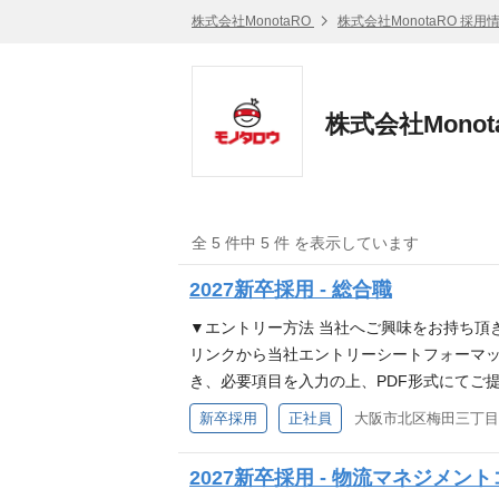
株式会社MonotaRO
株式会社MonotaRO 採用
株式会社Mono
全 5 件中 5 件 を表示しています
2027新卒採用 - 総合職
▼エントリー方法 当社へご興味をお持ち頂
リンクから当社エントリーシートフォーマッ
き、必要項目を入力の上、PDF形式にてご提
ます。EC業界や当社についての理解を深め
新卒採用
正社員
大阪市北区梅田三丁目2番
を終了してる場合もあるため、下記フォームか
ットで日本、そして世界のモノづくりを変え
2027新卒採用 - 物流マネジメン
で、モノづくりの現場のお客様にとっては、