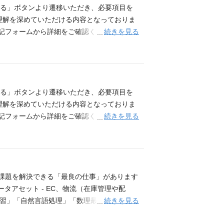
。 更なる成長への挑戦 売上2800億円・
する」ボタンより遷移いただき、必要項目を
まだまだ若い企業であり、様々な新しい技術や
の理解を深めていただける内容となっておりま
ークさを持ちます。 事業者向けEC(電子
続きを見る
記フォームから詳細をご確認ください。 【2
は2.5％程度と成長の道半ばです。 「イン
して世界のモノづくりを変える 一般のお客様に
してくれる方を求めています！ 会社と共に
場のお客様にとっては、道具や資材購入のた
ります。そんな環境の中で、メンバーが互い
き、驚くほどの早さで手元に届けるための仕
て日々挑戦しています。 人材育成の面で
に注力した460億円規模の新拠点『水戸D
ために会社全体で支援しています。 例え
最先端の自動化技術に触れながら成長できる
する」ボタンより遷移いただき、必要項目を
費負担などが制度としてあります。 ▼仕事内
様々なことに前向きに挑戦したい方、ご応募
の理解を深めていただける内容となっておりま
す。各分野でご自身の強みを活かしながら成
最高売上を更新している成長企業です。 200
続きを見る
記フォームから詳細をご確認ください。 【2
募お待ちしております。一緒に、日本・世界
長しており「この業界の企業」という区切り
して世界のモノづくりを変える 一般のお客様に
記より配属を決定し、複数部署を経験いただ
る市場規模は約10兆円と言われており、マー
場のお客様にとっては、道具や資材購入のた
を司る部門 「仕事で使う原材料以外の全て」
ノが足る」世の中を作っていく事を目指して、
き、驚くほどの早さで手元に届けるための仕
先(サプライヤー)開拓、販売価格決めなど
新規プロジェクトや新たな仕事が社内で頻繁に
に注力した460億円規模の新拠点『水戸D
報整備・販売分析 商品を販売するにあたって
考えたりと、社員一人一人が自らオーナーシ
最先端の自動化技術に触れながら成長しでき
な課題を解決できる「最良の仕事」があります
プライズプロダクト部門】 データとテクノロ
アップに前向きな社員に対し、その成長を加
で様々なことに前向きに挑戦したい方、ご応
ータアセット - EC、物流（在庫管理や配
、検索エンジン最適化(SEO)等の取り組み
サポート、社内勉強会・外部セミナー・学会の
で最高売上を更新している成長企業です。 20
続きを見る
械学習」「自然言語処理」「数理最適化」など
ユーザー獲得を行います 【エンタープライズ
モノタロウのサービスの核となる重要な役割を
成長しており「この業界の企業」という区切
トが企画から開発まで推進することができ、意
ューション提供を通してサポートします 営業
の核となる重要な役割を担っており、茨城県