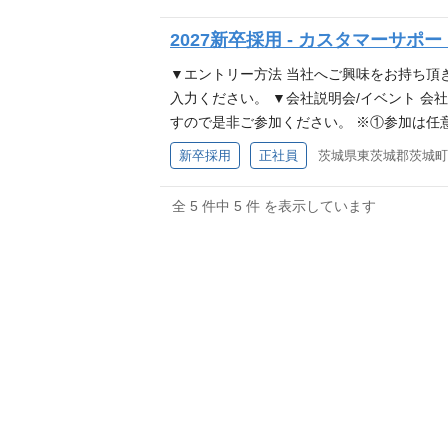
り方が難しいユニークさを持ちます。 事業
思決定の機会が多い - 検証やユーザーに価
担当による大企業への購買ソリューション提
の物流センターで工程管理（プロセスマネジ
ーケットシェアは2.5％程度と成長の道半
る ◎生成AIを活用したビジネス価値の創出 -
2027新卒採用 - カスタマーサ
モノタロウの購買管理システムを活用しても
で働いている作業者やスタッフのマネジメ
て、一緒に挑戦してくれる方を求めています
ageAI、Geminiを検索や推薦分野、デ
管理 自社でコールセンターを運営し、ECサ
ジションです。 仕事内容の詳細は下記の通
繁に立ち上がります。そんな環境の中で、
る ※生成AI利活用、AIエージェント開発
▼エントリー方法 当社へご興味をお持ち頂
ービスの核である物流センターをマネジメン
業手順・商品配置の見直し等)によって、コ
ーシップを持って日々挑戦しています。 人
ジション - 高度なパーソナライゼーション
入力ください。 ▼会社説明会/イベント 
商品配置の見直し等)によって、コストダウ
ッフの皆さんが行う、入荷・出荷、在庫管理
を加速させるために会社全体で支援していま
やすい - 1%の改善が25億円のビジネス
すので是非ご参加ください。 ※①参加は任
荷、在庫管理業務をマネジメントします ■
が当たり前の世の中であり、物流は社会のイ
会の参加費負担などが制度としてあります。
は下記の求人よりお申し込みください。 https://
027卒】物流・CSマネジメントコース参加
新卒採用
正社員
マネジメント データを活用し、仕入れ・配
ンフラでもあります。 当社は、過去の物資
割を担っています。 物流マネジメントコー
ユーザーの利便性向上および当社の業務プ
とって、ショッピング、モノを探して選ぶ
仕入れ・配送ルート・在庫品目・在庫先等、
応じた物資調達‧発送を行いました。 ※令
行っていただきます。 一人の作業者として
グ・サイト企画／開発支援を中心に、幅広い
めに費やされる時間はコストでしかありませ
全 5 件中 5 件 を表示しています
ジニアリング部門／エンタープライズビジネ
ウ、令和6年能登半島地震の貢献企業として経済産業省から感謝
ミュニケーション力を発揮できるポジション
ェントシステムの研究開発 ◎データを用
組みをITやデータサイエンスを駆使し構築し
の開発や、導入していただいた企業に向けて
は本社(大阪)にて新入社員研修を受けてい
や、データをもとにした改善活動(作業手順
◎プライシングロジックの開発 ◎データ分
を更新している成長企業です。 2000年
フォームエンジニアリング部門】 モノタロ
属先の物流センターで、梱包やピッキング
ルマネジメント) 主にアルバイトスタッフ
われた高度な専門性と研究遂行力が、事業
り「この業界の企業」という区切り方が難し
活用したワークスタイルの実現を提供します
を学ぶ現場管理の研修を受けていただきます
重要性 今はオンラインで物を買うことが当
のような力を活かし、早期から大きな成果を
模は約10兆円と言われており、マーケット
モノ・カネ」を支えます 成長を続けるモノ
る人材」を目指して。 https://note.com/
災後の復旧・復興に欠かせない重要インフラ
基づき、筋の良い打ち手を素早く検証する力
る」世の中を作っていく事を目指して、一緒
27年3月に大学または大学院を卒業・修了
学、大学院を卒業予定の方（専攻不問） ・2
給要請を受け、被災現場からの要望に応じた
われた粘り強さと自走力） 博士課程経験者
ロジェクトや新たな仕事が社内で頻繁に立
遂げられる方 ・曖昧な状況でも、主体的に
遂げられる方 ・曖昧な状況でも、主体的に方向
ースをご確認ください ▼モノタロウ、令和6年能登半島地震
き上げられていく傾向があります 現在、当
たりと、社員一人一人が自らオーナーシップ
1.書類選考 2.Web適性検査（SPI） 3
面接形式をご案内いたします） 4.オファー
ml 入社後の研修について 入社後は本社
クトをリードしています MonotaRO
プに前向きな社員に対し、その成長を加速さ
る！モノタロウ ～採用ピッチ公開のお知ら
らせ～ ・新卒 茨城地域職1期生インタビ
していただきます。 その後は配属先の物流
ます ▼求めるスキル・経験/あると望ましいス
ト、社内勉強会・外部セミナー・学会の参加
から ・【理系出身のキャリア】その経験が
名川DC稼働までの軌跡 ・転居費用補助/高
理を行う上での考え方や進め方を学ぶ現場管
処理 / 統計・機械学習 / 数理最適化 /
急成長を支えているのは、膨大な商品をお客