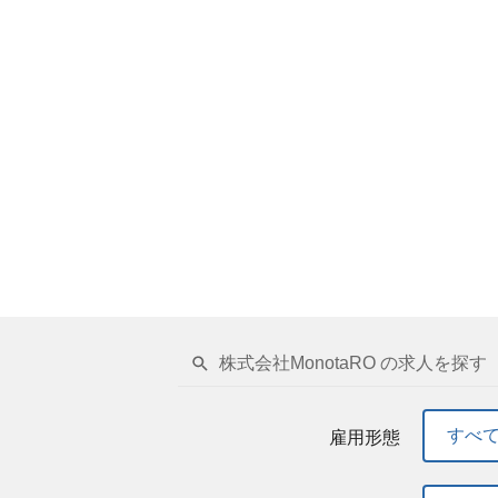
万点の商品を担当する新卒1年目社員の就活
社式レポート「変革をリードする人材」を目指して。 htt
◎生成AIの利活用経験（LLMを用いたプロ
募集する「カスタマーサポート（CS）マネ
期大学、専門学校、高専、大学、大学院を卒業
ージェントなど） ◎高度なLLMの利活用・
サービス全体の品質を改善していく「変革リ
・周囲と協力して物事を成し遂げられる方 ・
-モデル選定・パフォーマンスチューニングの
も活用しながら、モノタロウの「顧客体験」
3.面接複数回（オンラインの面接形式をご案
いスキル・経験 データ分析に基づく思考力
サポート（CS）部門にて、マネジメントお
ウ ～採用ピッチ公開のお知らせ～ ・働き
募方法 ▼応募資格 博士後期課程を修了・修
バウンド対応の統括 ・コールセンタースタ
猪名川DC稼働までの軌跡 ・転居費用補助/
正社員として職歴のある方は対象外とさせて
めの施策立案・運用 ・物流現場や他部門と
Sフォーマットをダウンロードいただけます ・エントリ
した、CS業務自体の生産性向上・自動化の
cruit/img/files/ES_2027Tech_Fir
プルマネジメントスキルが身につきます。 
次面接の参考とさせていただきます 3.面接
ます。 市場価値の高いキャリア：急成長企
ン、最終面接は来社もしくはオンラインにて
くしたい」「若いうちから裁量を持ってマネ
ス、無料ドリンクサービス、など キャリア
入社員研修を受けていただくことを想定して
ン休職など ▼参考コンテンツ・動画はこちら ・モ
ポート（CS）部門にて研修を受けていただ
タ活用とリアーキテクチャリング！ モノタロウ
ドする人材」を目指して。 https://note.co
タロウが分析から施策までを直結させ、PD
大学、大学院を卒業予定の方（専攻不問） ・
株式会社MonotaRO の求人を探す
し遂げられる方 ・曖昧な状況でも、主体的に方
の面接形式をご案内いたします） 4.オファ
すべ
雇用形態
知らせ～ ・カスタマーサポートはモノタロ
くしていけることがたくさんある」新社長の