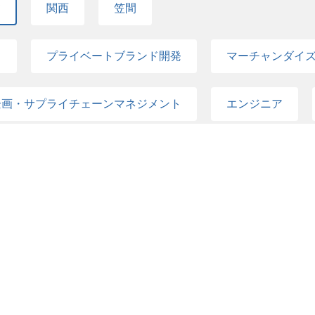
て
関西
笠間
て
プライベートブランド開発
マーチャンダイ
企画・サプライチェーンマネジメント
エンジニア
タサイエンス・データアナリティクス
デザイナー
タマーサポート
ネス開発・プロダクトマネジメント
新卒採用
5
件の検索結果を表示する