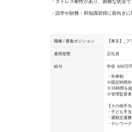
・ストレス耐性があり、困難な状況で
・語学や財務・IR知識習得に前向き
職種 / 募集ポジション
【東京】_プ
雇用形態
正社員
給与
年収
650万円
・年俸制

※固定時間外
※15時間を
※管理監督者
【その他手当
・子ども手当

・通勤交通費
・テレワーク