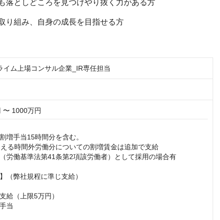
も落としどころを見つけやり抜く力がある方
に取り組み、自身の成長を目指せる方
ライム上場コンサル企業_IR専任担当
 〜 1000万円
割増手当15時間分を含む。

超える時間外労働分についての割増賃金は追加で支給

（労働基準法第41条第2項該労働者）として採用の場合有

】（弊社規程に準じ支給）

支給（上限5万円）

手当
