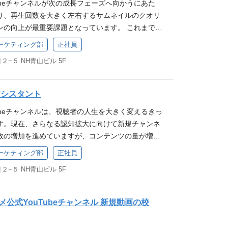
Tubeチャンネルが次の成長フェーズへ向かうにあた
の諸業務 動画編集・ポストプロダクション業務 ┗
統一 ・公開前の動画コンテンツの最終品質チェック
画立案、構成案作成 ・サムネイルデザイン・制作 ・Y
り、再生回数を大きく左右するサムネイルのクオリ
（スキルに応じて）簡易カット編集 動画の確認
新規チャンネル立ち上げ期のため、品質基準づくりか
の連携、企画会議への参加 ※今後は新チャンネルの立
ンの向上が最重要課題となっています。 これまでは
認 制作環境のアップデート・機材管理 ┗撮影機材
編集・ブランディングの三領域を横断してスキルアッ
ラボ企画に携われる可能性もございます。 ポジショ
ターが兼任していましたが、視聴者の心理に深く刺さる
在庫管理 ┗最新のトレンドや技術動向を踏まえ
ーケティング部
正社員
の品質を担う「ブランドの最後の砦」として活躍でき
変える」動画制作の圧倒的なやりがい : あなたが制作
でスピーディーに検証・量産するため、新たに専属
、レンズ、照明、音声機器等）の導入提案 企画・演
れるスピード感と裁量のある環境 ・数多くの制作に携
婚を後押しし、人生を豊かにする。そんな社会貢献
−５ NH青山ビル 5F
ます。サムネイルを起点に、チャンネル全体のクリ
ネル責任者やディレクター、出演者と連携し、映像
クト進行スキルが身に付く
を持つコンテンツ作りに携われます。再生数だけで
ザイン、SNS画像等）を一手に担い、ブランドの世
デア出し・演出提案 ┗撮影前の準備などディレク
に満ちた仕事です。 ・ 企画実現のスピード感と大き
アメンバーの採用です。 職務内容 YouTubeチャン
ションの魅力 自分が撮影した動画の反響（再生回数、
作アシスタント
はトップの判断で迅速に実行に移され、視聴者に届け
ックデザイン業務全般をお任せします。サムネイル
リアルタイムで可視化されるため、大きな手応えと
デアが形になり、大きな反響を生むダイナミズムを
Tubeチャンネルは、視聴者の人生を大きく変えるきっ
、チーム内のデザインニーズに幅広く応えるポジシ
 最新機材の導入など、裁量を持ってスタジオを作る
界のイメージを刷新するパイオニアに : 「結婚相談所
す。現在、さらなる認知拡大に向けて新規チャンネ
beサムネイルの設計・制作（メイン業務） ┗動画のタ
「カメラマン」に留まらず、編集スキルや機材コンサ
概念を、クリエイティブの力で打ち破る。そんな業
数の増加を進めていますが、コンテンツの量が増え
やトレンドを踏まえた、クリックしたくなる構図・
見など、動画クリエイターとして市場価値の高いス
、新しい時代を切り拓く当事者の1人になれます。
ティ」は妥協できません。 誤字脱字や細部の表現が
・配色設計 ┗人物の切り抜き、レタッチ（表情の
ることができる
ーケティング部
正社員
バーとしての活躍: ナレソメ予備校はまさに急成長
て視聴者の人生を左右するからこそ、公開前の動画
合成 ┗インパクトのあるタイトル文字（テロッ
−５ NH青山ビル 5F
YouTubeチームの主力メンバーとして、組織と共
、動画のクオリティを担保する動画制作アシスタン
ン ┗公開後のCTR（クリック率）データを分析
経験を積むことができます。
内容 YouTube動画の公開前における品質チェック、
ネイルの差し替え・ABテストの実施 動画内デザイン
集者・ディレクター）へのフィードバックや品質基
内で使用するテロップベース、フレーム、図解、イ
公式YouTubeチャンネル 新規動画の校
す。 動画の品質チェック・修正（メイン業務） 公開
の制作 ┗動画内で表示する各種資料（データやグ
プの誤字脱字、日本語の違和感、表記揺れの徹底的
書・デザイン化 SNS・プロモーション用クリエイ