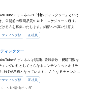
だける動画ディレクターを募集します。 急成長する
セージを、あなたの手で映像コンテンツとして形に
YouTubeチャンネルの「制作ディレクター」という
動かし、人生を変えるきっかけを創り出しません
け、公開前の動画品質の向上・スケジュール通りに
月～12月実績。成婚率＝成婚退会者数÷全退会者数。 *
だける方を募集いたします。細部への高い注意力、
事内容 動画ディレクターとして、主にYouTubeチャン
識、より面白いものを作るための編集視点、スケジ
ンテンツの制作に携わっていただきます。具体的に
ーケティング部
正社員
行させる能力を持つ方にジョインしていただくこと
ハウをお届けする企画や、成婚者様へのインタビュ
Tubeチャンネルが、常に高品質で信頼性の高いコン
ます。 主な業務は、撮影現場でのカメラワークおよ
れるよう、共にブランドを築いていきたいと考えて
カルディレクター
して被写体の魅力や本質的な言葉を引き出す企画創
映像素材の構成案作成から制作進行、品質管理までを担
動画の分析です。単に映像を記録するだけでなく、
YouTubeチャンネルは順調に登録者数・視聴回数を
務です。クリエイターへの発注や詳細な修正指示、
か、何に心を動かされるのかを常に意識し、お客様
ティングの柱としてさらなるコンテンツのクオリテ
え、テロップの校正や景表法等のリーガルチェッ
えるために必要な情報をお届けいただきます。 ご経
立ち上げが急務となっています。 さらなるチャンネル
統一を一貫して担当。視聴者へ届く直前の「最後の
作成、Adobe Premiereを用いた動画編集、サム
社専属の撮影スタジオ・現場を支える「撮影のプロ
ーケティング部
正社員
終品質に責任を持つ役割です。 ・企画・撮影チーム
ャレンジいただきます。ナレソメ予備校ならではの
に募集いたします。 職務内容 YouTube動画におけ
材をもとに、動画の構成を考え指示書にまとめる ・
を与える動画制作」のノウハウを吸収し、即戦力と
−５ NH青山ビル 5F
オペレーション全般および周辺業務をお任せしま
具体的な修正指示・改善提案およびフィードバック
とを期待しています。 【主な業務】 ・撮影実務（カ
撮影における技術運用（メイン業務） ┗カメラの選
ルの策定と進行 ・公開前動画テロップの誤字脱字、
照明など） ・撮影現場でのディレクション、進行管
ル調整 ┗照明（ライティング）のセッティング・
ー
ェックと修正 ・コンプライアンス・景品表示法等、
タビュー実施、コメント引き出し ・撮影素材の管理、
、ミキサー）の収録・音質管理 ┗モニターやセッ
チェック ・チャンネルのブランドイメージに合わせ
miere Pro等を用いた動画編集、テロップ作成、音響効果