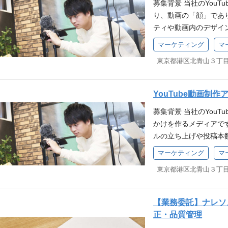
募集背景 当社のYou
トの配置など撮影現場
た表現トーンの調整と
・YouTube動画の企
り、動画の「顔」であ
撮影データの管理 ┗
ポジションの魅力 ・
ouTubeチーム内と
ティや動画内のデザイ
┗音声や映像周りの確
ら関われる ・動画・
ち上げや著名人とのコ
Youtubeディレク
のメンテナンスおよび
マーケティング
マ
プできる ・公開直前
ンの魅力 ・ 「人生を
デザインをインハウス
た、新規機材（カメラ
る ・提案が即反映さ
した動画が、誰かの結
東京都港区北青山３丁目２
のデザイナーを募集し
出への参画 ┗チャン
われるため、プロジェ
性の高い、強い影響力
エイティブ（動画内デ
表現の観点からのアイ
は測れない、やりがい
界観を統一してくれるコ
ターのサポート ポジ
YouTube動画制
な反響 : 面白い企画
ネルに関わるグラフィ
高評価、コメント）が
られます。自分のアイ
募集背景 当社のYou
制作をメインとしつつ
やりがいを感じられる
体感できます。 ・ 業
かけを作るメディアで
ョンです。 YouTu
ことができる 単なる
はダサい」という既成
ルの立ち上げや投稿本
ーゲット（ペルソナ）
ルティング、演出の知
界変革の最前線に立ち
ても「信頼性とクオリ
キャッチコピーの配置
キルセットを身につけ
マーケティング
マ
・ 成長企業の初期メン
ブランドの信頼性そし
補正や強調）、背景の
東京都港区北青山３丁目２
の真っ只中。数名規模の
を徹底的にチェックし
プ・座布団）のデザイ
に成長していく貴重な
トを募集します。 職務
し、必要に応じたサム
および制作チーム（編
パーツの制作 ┗動画
【業務委託】ナレソメ
準の管理をお任せしま
ンフォグラフィックス
正・品質管理
前動画におけるテロッ
ラフなど）の見やすい清