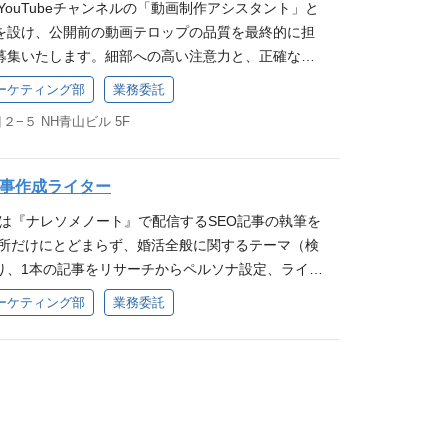
YouTubeチャンネルの「動画制作アシスタント」と
婚相談所としてのブランドイメージに合わせた表現ト
tter）、Instagram、TikTok等の各種SNS用画像
を設け、公開前の動画テロップの品質を最終的に担
のニュアンス）の調整・統一 概要欄の制作、各種リ
アートやアイコン等のデザイン ブランドガイドライ
募集いたします。細部への高い注意力と、正確な日
プロード、予約投稿の管理 公開前動画コンテンツ全体
ャンネルのトーン＆マナー（世界観）の統一と、デ
方にジョインしていただくことで、ナレソメ公式Yo
、映像の乱れ、、BGMの音量バランス等） 制作チー
 ポジションの魅力 自分のデザインの「結果」が数字
ーケティング部
業務委託
、常に高品質で信頼性の高いコンテンツを提供し続け
・ディレクション 外部・内部の動画編集者に対し、
動画公開後、クリック率（CTR）や再生回数という
−５ NH青山ビル 5F
ンドを築いていきたいと考えています。 業務内容 公
善提案の伝達 編集者のスキル向上に繋がるポジティ
かります。数値で表すことの難しいデザイン領域に
字脱字、表記揺れの徹底的なチェックと修正 チャン
バック 品質基準（レギュレーション）の策定・運用
づいたデザインが正しく機能したかを明確に判断し
に合わせた表現トーンの調整と統一 新規YouTube
ンネル立ち上げに伴う、コンテンツ品質基準（編集ルー
す デザイン領域の広さ サムネイルに留まらず、動画
記事作成ライター
ツ品質基準の策定と運用 制作チームへの具体的な修
＆マナー）の策定 マニュアルのアップデートおよび
Sのクリエイティブまで、チーム内の「デザイン領
ーは『ナレソメノート』で配信するSEO記事の執筆を
びフィードバック 公開前の動画コンテンツの最終品
底 ポジションの魅力 「ヒット動画」を生み出す一連
きます。 マーケティング視点を持った「売れるデザ
談所だけにとどまらず、婚活全般に関するテーマ（検
ンの魅力 新規チャンネル立ち上げ期のため、品質基準
ることができる どれだけ魅力的な動画も、クオリ
に「綺麗」「おしゃれ」なデザインだけでなく、視聴
り、1本の記事をリサーチからペルソナ設定、ライテ
動画・編集・ブランディングの三領域を横断してスキ
は離脱してしまいます。あなたのチェックと改善提
動かすデザイン」のプロフェッショナルとして市場
寧に制作しています。 SEOライターには、リサー
直前の品質を担う「ブランドの最後の砦」として活躍
く見てほしい人に見られるように磨き上げられ、数
ーケティング部
業務委託
を担当していただきます。 【主な業務】 1, SEO
されるスピード感と裁量のある環境
ヒット動画へと成長していくプロセスをチームの中
クエリのニーズ調査 ┗他社記事などを参照して、検索
客様の人生を変えるきっかけ（50年続く幸せな結
探る 3, ペルソナの設定 ┗こちらが用意している
がい 私たちが届けるのは単なる情報ではなく「結
ルソナの詳細をまとめる [*実際に配信されたSEO
校」の思想、そして視聴者に届けられる価値です。
et/marriage-hunting-female-in-her-30s-reality/) ポ
劇的に変えるきっかけであり、あなたの品質管理に
長中のメディアの初期メンバーとしてジョインいただ
ージに信頼性を生み、一歩を踏み出せずにいる視聴