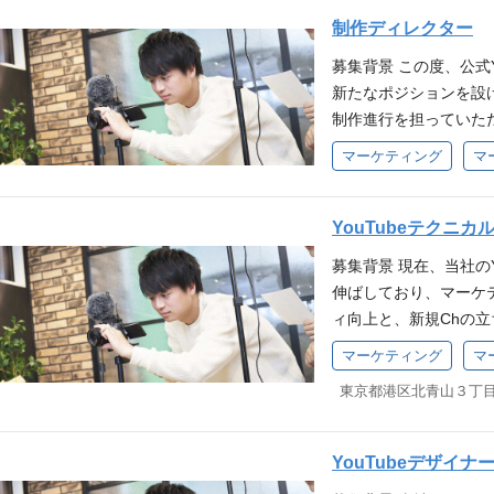
一気通貫でご担当いた
制作ディレクター
ナレソメ予備校のメッ
募集背景 この度、公式
し、多くの人々の心を
新たなポジションを設
か？ *1：2025年7
制作進行を担っていた
2：2025年実績。 仕
正確な日本語表現の知
ネルで公開する各種コ
マーケティング
マ
ュール通りに物事を進
は、婚活におけるノウ
で、ナレソメ公式You
ーなどご担当いただき
テンツを提供し続けら
YouTubeテクニ
びディレクション、そ
います。 業務内容 
出から撮影、投稿後の
募集背景 現在、当社の
う制作ディレクター業
視聴者が何を見たいの
伸ばしており、マーケ
スケジュール管理に加
がベストマリッジを叶
ィ向上と、新規Chの
ク、ブランドトーンの
験やスキルに応じて、台本
の成長を図るため、自
マーケティング
マ
砦」として、動画の最
ネイル制作などにもチ
フェッショナル」を新た
から共有された映像素
「視聴者の人生に影響
東京都港区北青山３丁目２
る、撮影まわりの技術
制作チームへの発注、
してご活躍いただくこ
す。 スタジオ・ロケ
・制作進行スケジュー
メラ操作、音声収録、
定、構図決め、アング
YouTubeデザイナ
表記揺れの徹底的なチ
理 ・被写体へのイン
演出 ┗音声（マイク
法的に問題がないかの
整理 ・Adobe Pre