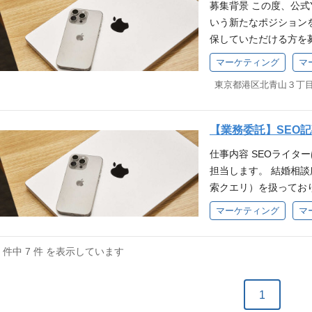
募集背景 この度、公式
なチェックと修正 結
ティブの制作 ┗X（旧Twi
いう新たなポジション
ーン（言葉遣いや演出
の制作 ┗チャンネル
保していただける方を
ンクの確認 動画アッ
ンの策定・運用 ┗チ
本語表現の知識を持つ
の品質チェック（音声
ザインアセットの管理
マーケティング
マ
uTubeチャンネルが
ムへのフィードバック
でダイレクトにわかる 
東京都港区北青山３丁目２
られるよう、共にブラ
具体的な修正指示や改
明確な数字で成果が分
開前動画テロップの誤
ブかつ的確なフィード
おいて、ロジックに基
ネルのブランドイメージ
新規YouTubeチャ
スキルアップを図れま
【業務委託】SEO
チャンネルのコンテン
ル、禁止表現、トーン
内のデザインからSN
仕事内容 SEOライタ
正指示、改善提案およ
チーム内への周知・徹
域」を丸ごとリードで
担当します。 結婚相
質チェック ポジショ
のプロセスに深く関わ
イナー」への成長 単
索クエリ）を扱ってお
づくりから関われる 
ティが低ければ視聴者
者心理を突いた「人を
ィングと段階を踏んで丁
ルアップできる 公開
案を経て、動画が正し
価値を高められます。
マーケティング
マ
チからライティングまで
できる 提案が即反映
万人〜数十万人に届く
記事の執筆 2, 検索
心で実感できます。 お
7 件中 7 件 を表示しています
するユーザーのニーズを
婚）に貢献できるやり
コンテンツシートに、ペ
婚相談所ナレソメ予備
記事](https://naresome.n
それは視聴者の人生を
1
ジションの魅力 急成
よって伝えたいメッセ