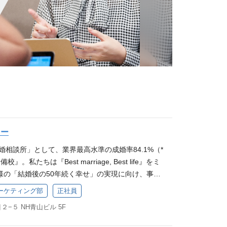
ター
婚相談所」として、業界最高水準の成婚率84.1%（*
。私たちは『Best marriage, Best life』をミ
様の「結婚後の50年続く幸せ」の実現に向け、事業
 その要となるのが、当社が運営するYouTubeチャ
ーケティング部
正社員
チャンネルを運営しており、登録者数は総計15万人
−５ NH青山ビル 5F
さらにコンテンツを拡充すべく、新たなクリエイター
そこで、今回は企画から撮影までチャンネル運営を