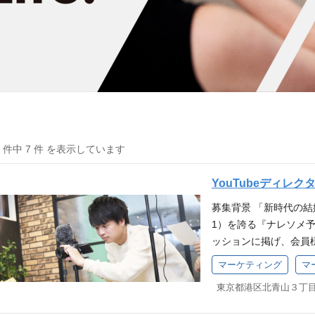
7 件中 7 件 を表示しています
YouTubeディレク
募集背景 「新時代の結
1）を誇る『ナレソメ予備校』
ッションに掲げ、会員
を急拡大させています。
マーケティング
マ
ンネルです。現在、4
東京都港区北青山３丁目２
（*2）を突破。今後
が求められています。