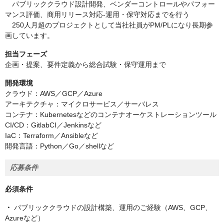
パブリッククラウド設計開発、ベンダーコントロールやパフォー
マンス評価、商用リリース対応-運用・保守対応までを行う
250人月超のプロジェクトとして当社社員がPM/PLになり長期参
画しています。
担当フェーズ
企画・提案、要件定義から総合試験・保守運用まで
開発環境
クラウド：AWS／GCP／Azure
アーキテクチャ：マイクロサービス／サーバレス
コンテナ：Kubernetesなどのコンテナオーケストレーションツール
CI/CD：GitlabCI／Jenkinsなど
IaC：Terraform／Ansibleなど
開発言語：Python／Go／shellなど
応募条件
必須条件
・
パブリッククラウドの設計構築、運用のご経験（AWS、GCP、
Azureなど）