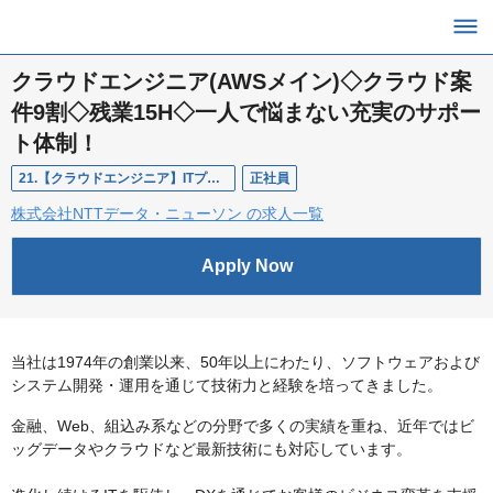
クラウドエンジニア(AWSメイン)◇クラウド案
件9割◇残業15H◇一人で悩まない充実のサポー
ト体制！
21.【クラウドエンジニア】ITプラットフォーム事業部 クラウドインテグレーション統括部
正社員
株式会社NTTデータ・ニューソン の求人一覧
Apply Now
当社は1974年の創業以来、50年以上にわたり、ソフトウェアおよび
システム開発・運用を通じて技術力と経験を培ってきました。
金融、Web、組込み系などの分野で多くの実績を重ね、近年ではビ
ッグデータやクラウドなど最新技術にも対応しています。