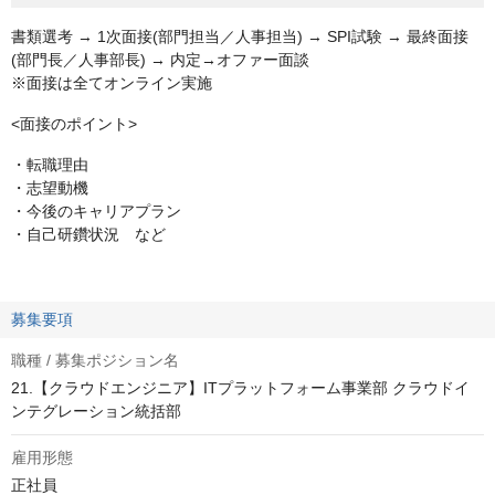
書類選考 → 1次面接(部門担当／人事担当) → SPI試験 → 最終面接
(部門長／人事部長) → 内定→オファー面談
※面接は全てオンライン実施
<面接のポイント>
・転職理由
・志望動機
・今後のキャリアプラン
・自己研鑽状況 など
募集要項
職種 / 募集ポジション名
21.【クラウドエンジニア】ITプラットフォーム事業部 クラウドイ
ンテグレーション統括部
雇用形態
正社員