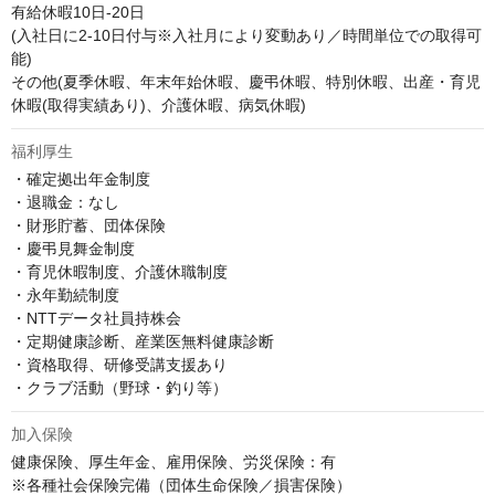
有給休暇10日-20日

(入社日に2-10日付与※入社月により変動あり／時間単位での取得可
能)

その他(夏季休暇、年末年始休暇、慶弔休暇、特別休暇、出産・育児
休暇(取得実績あり)、介護休暇、病気休暇)
福利厚生
・確定拠出年金制度

・退職金：なし

・財形貯蓄、団体保険

・慶弔見舞金制度

・育児休暇制度、介護休職制度

・永年勤続制度

・NTTデータ社員持株会

・定期健康診断、産業医無料健康診断

・資格取得、研修受講支援あり

・クラブ活動（野球・釣り等）
加入保険
健康保険、厚生年金、雇用保険、労災保険：有

※各種社会保険完備（団体生命保険／損害保険）