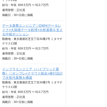
テラス11階
給与：
年収
609.5万円 〜 813.7万円
雇用形態：正社員
掲載日：
30+日
前に掲載
データ基盤エンジニア◇DWH/データレ
イク×大規模データ処理×分析基盤を支え
る中核ポジション
勤務地：東京都港区芝五丁目34番2号 ミタマチ
テラス11階
給与：
年収
609.5万円 〜 813.7万円
雇用形態：正社員
掲載日：
30+日
前に掲載
インフラエンジニア（ハイブリッド基
盤）◇オンプレ×クラウド統合×移行設計
で次世代基盤を構築
勤務地：東京都港区芝五丁目34番2号 ミタマチ
テラス11階
給与：
年収
609.5万円 〜 813.7万円
雇用形態：正社員
掲載日：
30+日
前に掲載