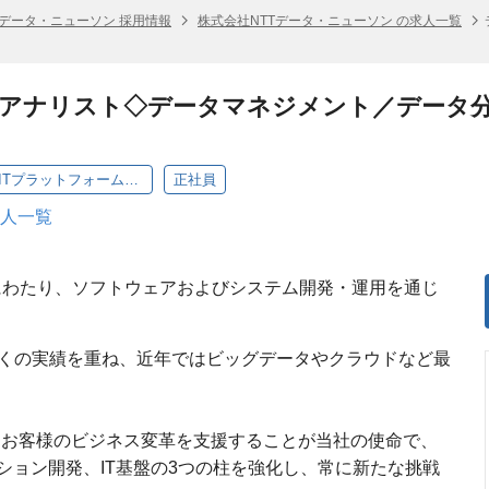
Tデータ・ニューソン 採用情報
株式会社NTTデータ・ニューソン の求人一覧
アナリスト◇データマネジメント／データ
24.【データサイエンティスト／アナリスト】ITプラットフォーム事業部 ビッグデータ統括部 ビッグデータビジネス担当
正社員
求人一覧
上にわたり、ソフトウェアおよびシステム開発・運用を通じ
多くの実績を重ね、近年ではビッグデータやクラウドなど最
じてお客様のビジネス変革を支援することが当社の使命で、
ション開発、IT基盤の3つの柱を強化し、常に新たな挑戦