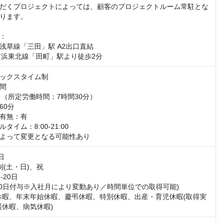
だくプロジェクトによっては、顧客のプロジェクトルーム常駐とな
ります。

：

浅草線「三田」駅 A2出口直結

京浜東北線「田町」駅より徒歩2分
ックスタイム制

間

:30 （所定労働時間：7時間30分）

0分

有無：有

イム：8:00-21:00

よって変更となる可能性あり


(土・日)、祝

20日

-10日付与※入社月により変動あり／時間単位での取得可能)

休暇、年末年始休暇、慶弔休暇、特別休暇、出産・育児休暇(取得実
護休暇、病気休暇)