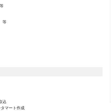
 等
nd 等
取込
ータマート作成