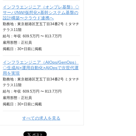
インフラエンジニア（オンプレ基盤）◇
サーバ/NW/仮想化×基幹システム基盤の
設計構築〜クラウド連携へ
勤務地：東京都港区芝五丁目34番2号 ミタマチ
テラス11階
給与：
年収
609.5万円 〜 813.7万円
雇用形態：正社員
掲載日：
30+日
前に掲載
インフラエンジニア（AIOps/GenOps）
◇生成AI×運用自動化×AIOpsで次世代運
用を実現
勤務地：東京都港区芝五丁目34番2号 ミタマチ
テラス11階
給与：
年収
609.5万円 〜 813.7万円
雇用形態：正社員
掲載日：
30+日
前に掲載
すべての求人を見る