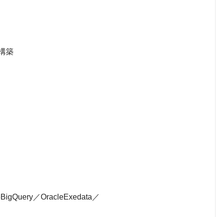
構築
eBigQuery／OracleExedata／