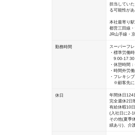
担当していた
る可能性があ
本社最寄り駅
都営三田線・
JR山手線・
スーパーフレ
勤務時間
・標準労働時
　9:00-17
・休憩時間：6
・時間外労働
・フレキシブルタ
　※顧客先に
年間休日124日
休日
完全週休2日制
有給休暇10日-
(入社日に2
その他(夏季
績あり)、介