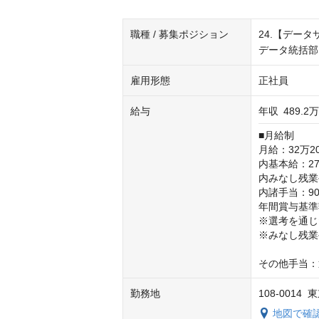
職種 / 募集ポジション
24.【デー
データ統括部
雇用形態
正社員
給与
年収
489.2
■月給制

月給：32万20
内基本給：27万
内みなし残業手
内諸手当：900
年間賞与基準額：
※選考を通じ
※みなし残業
その他手当：
勤務地
108-001
地図で確