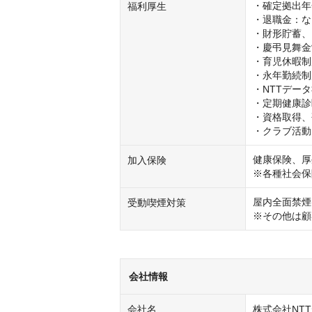
・確定拠出年
福利厚生
・退職金：な
・財形貯蓄、
・慶弔見舞金
・育児休暇制
・永年勤続制
・NTTデータ
・定期健康診
・資格取得、
・クラブ活動
健康保険、厚
加入保険
※各種社会保
屋内全面禁煙(
受動喫煙対策
※その他は顧
会社情報
会社名
株式会社NT