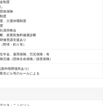
金制度

し

団体保険

制度

度、介護休職制度

度

社員持株会

断、産業医無料健康診断

研修受講支援あり

（野球・釣り等）
生年金、雇用保険、労災保険：有

険完備（団体生命保険／損害保険）
屋外喫煙場所あり)

客先ビル等のルールによる
Tデータ・ニューソン