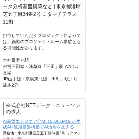
担当していただくプロジェクトによって
は、顧客のプロジェクトルーム常駐とな
る可能性があります。

本社最寄り駅：

都営三田線・浅草線「三田」駅 A2出口
直結

JR山手線・京浜東北線「田町」駅より
徒歩2分
株式会社NTTデータ・ニューソン
の求人
AI基盤エンジニア◇MLOps/LLMOps×生
成AI×運用基盤構築でAI活用を支える
勤務地：東京都港区芝五丁目34番2号 ミタマチ