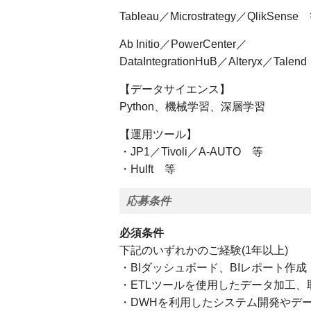
Tableau／Microstrategy／QlikSense
Ab Initio／PowerCenter／
DataIntegrationHuB／Alteryx／Tale
【データサイエンス】
Python、機械学習、深層学習
【運用ツール】
・JP1／Tivoli／A-AUTO 等
・Hulft 等
応募条件
必須条件
下記のいずれかのご経験(1年以上)
・BIダッシュボード、BIレポート作成
・ETLツールを使用したデータ加工、
・DWHを利用したシステム開発やデ