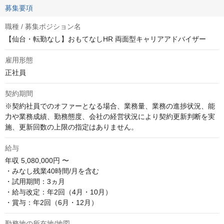
募集要項
職種 / 募集ポジション名
【仙台・転勤なし】おもてなしHR 両面型キャリアアドバイザー
雇用形態
正社員
契約期間
※契約社員でのオファーとなる場合、業務量、業務の進捗状況、能
力や業務成績、勤務態度、会社の経営状況により契約更新判断を実
施、更新回数の上限の指定はありません。
給与
年収
5,080,000円 〜
・みなし残業40時間/月を含む

・試用期間：3ヵ月

・給与改定：年2回（4月・10月）

・賞与：年2回（6月・12月）
勤務地の所在地/地図