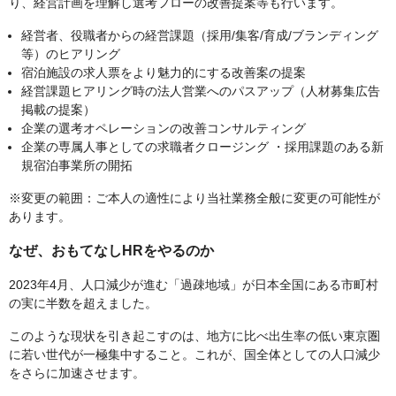
り、経営計画を理解し選考フローの改善提案等も行います。
経営者、役職者からの経営課題（採用/集客/育成/ブランディング
等）のヒアリング
宿泊施設の求人票をより魅力的にする改善案の提案
経営課題ヒアリング時の法人営業へのパスアップ（人材募集広告
掲載の提案）
企業の選考オペレーションの改善コンサルティング
企業の専属人事としての求職者クロージング ・採用課題のある新
規宿泊事業所の開拓
※変更の範囲：ご本人の適性により当社業務全般に変更の可能性が
あります。
なぜ、おもてなしHRをやるのか
2023年4月、人口減少が進む「過疎地域」が日本全国にある市町村
の実に半数を超えました。
このような現状を引き起こすのは、地方に比べ出生率の低い東京圏
に若い世代が一極集中すること。これが、国全体としての人口減少
をさらに加速させます。