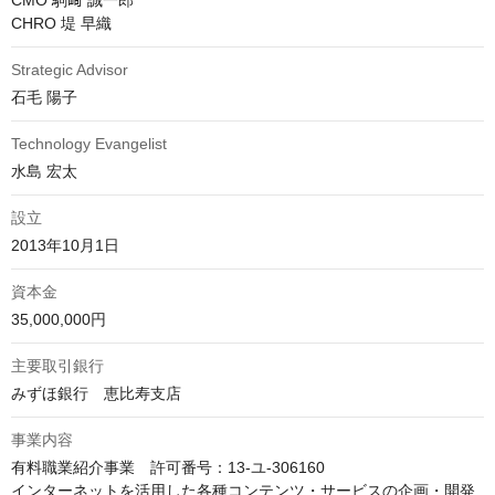
CMO 駒﨑 誠一郎

CHRO 堤 早織
Strategic Advisor
石毛 陽子
Technology Evangelist
水島 宏太
設立
2013年10月1日
資本金
35,000,000円
主要取引銀行
みずほ銀行　恵比寿支店
事業内容
有料職業紹介事業　許可番号：13-ユ-306160

インターネットを活用した各種コンテンツ・サービスの企画・開発
