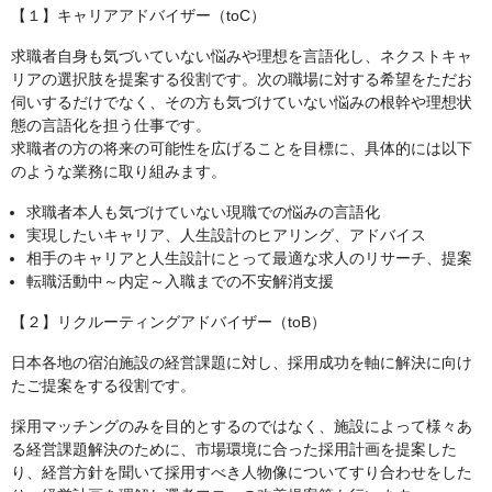
【１】キャリアアドバイザー（toC）
求職者自身も気づいていない悩みや理想を言語化し、ネクストキャ
リアの選択肢を提案する役割です。次の職場に対する希望をただお
伺いするだけでなく、その方も気づけていない悩みの根幹や理想状
態の言語化を担う仕事です。
求職者の方の将来の可能性を広げることを目標に、具体的には以下
のような業務に取り組みます。
求職者本人も気づけていない現職での悩みの言語化
実現したいキャリア、人生設計のヒアリング、アドバイス
相手のキャリアと人生設計にとって最適な求人のリサーチ、提案
転職活動中～内定～入職までの不安解消支援
【２】リクルーティングアドバイザー（toB）
日本各地の宿泊施設の経営課題に対し、採用成功を軸に解決に向け
たご提案をする役割です。
採用マッチングのみを目的とするのではなく、施設によって様々あ
る経営課題解決のために、市場環境に合った採用計画を提案した
り、経営方針を聞いて採用すべき人物像についてすり合わせをした