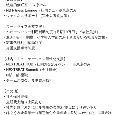
・戦略的仮眠室 ※東京のみ

・NB Fitness Lounge（社内ジム）※東京のみ

・ウェルネスサポート（完全栄養食提供）

【ワークライフ両立支援】

・ベビーシッター利用補助制度（月額10万円まで会社負担）

・週3リモート制度（小学校入学前のお子さまがいる社員が対象）

・家事代行利用補助制度

・介護支援半休制度

【社内コミュニケーション活性化支援】

・NEXTBEAT HUB（社内外交流イベント）※東京のみ

・NEXTBEAT Summit（全社総会）

・N部（部活動）

・チーム達成会、食事費用負担

【その他】

・社会保険完備

・交通費支給（上限あり）

・社内分煙（屋外にビル共用の喫煙所/拠点により違いあり）

・はぐくみ企業年金（確定給付企業年金（DB）の一つで、退職金制