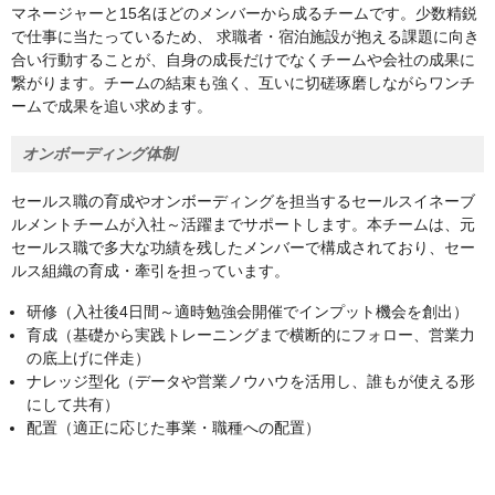
マネージャーと15名ほどのメンバーから成るチームです。少数精鋭
で仕事に当たっているため、 求職者・宿泊施設が抱える課題に向き
合い行動することが、自身の成長だけでなくチームや会社の成果に
繋がります。チームの結束も強く、互いに切磋琢磨しながらワンチ
ームで成果を追い求めます。
オンボーディング体制
セールス職の育成やオンボーディングを担当するセールスイネーブ
ルメントチームが入社～活躍までサポートします。本チームは、元
セールス職で多大な功績を残したメンバーで構成されており、セー
ルス組織の育成・牽引を担っています。
研修（入社後4日間～適時勉強会開催でインプット機会を創出）
育成（基礎から実践トレーニングまで横断的にフォロー、営業力
の底上げに伴走）
ナレッジ型化（データや営業ノウハウを活用し、誰もが使える形
にして共有）
配置（適正に応じた事業・職種への配置）