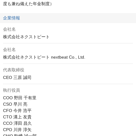
度も兼ね備えた年金制度）
企業情報
会社名
株式会社ネクストビート
会社名
株式会社ネクストビート nextbeat Co., Ltd.
代表取締役
CEO 三原 誠司
執行役員
COO 野田 千有里

CSO 早川 亮

CFO 今井 浩平

CTO 溝上 友貴

CCO 澤田 昌久

CPO 川井 淳矢
