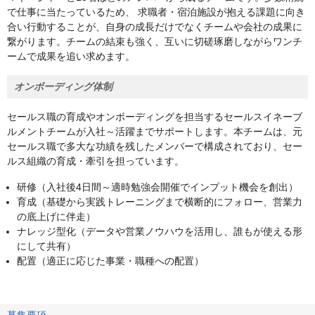
で仕事に当たっているため、 求職者・宿泊施設が抱える課題に向き
合い行動することが、自身の成長だけでなくチームや会社の成果に
繋がります。チームの結束も強く、互いに切磋琢磨しながらワンチ
ームで成果を追い求めます。
オンボーディング体制
セールス職の育成やオンボーディングを担当するセールスイネーブ
ルメントチームが入社～活躍までサポートします。本チームは、元
セールス職で多大な功績を残したメンバーで構成されており、セー
ルス組織の育成・牽引を担っています。
研修（入社後4日間～適時勉強会開催でインプット機会を創出）
育成（基礎から実践トレーニングまで横断的にフォロー、営業力
の底上げに伴走）
ナレッジ型化（データや営業ノウハウを活用し、誰もが使える形
にして共有）
配置（適正に応じた事業・職種への配置）