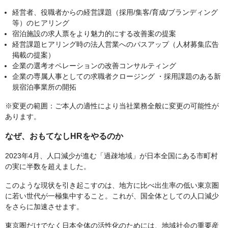
経営者、役職者からの経営課題（採用/集客/育成/ブランディング
等）のヒアリング
宿泊施設の求人票をより魅力的にする改善案の提案
経営課題ヒアリング時の法人営業へのパスアップ（人材募集広告
掲載の提案）
企業の選考オペレーションの改善コンサルティング
企業の専属人事としての求職者クロージング ・採用課題のある新
規宿泊事業所の開拓
※変更の範囲：ご本人の適性により当社業務全般に変更の可能性が
あります。
なぜ、おもてなしHRをやるのか
2023年4月、人口減少が進む「過疎地域」が日本全国にある市町村
の実に半数を超えました。
このような現状を引き起こすのは、地方に比べ出生率の低い東京圏
に若い世代が一極集中すること。これが、国全体としての人口減少
をさらに加速させます。
東京圏だけでなく日本全体の活性化のためには、地域社会の重要産