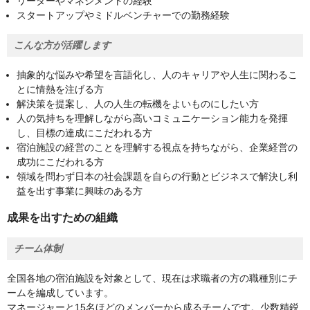
リーダーやマネジメントの経験
スタートアップやミドルベンチャーでの勤務経験
こんな方が活躍します
抽象的な悩みや希望を言語化し、人のキャリアや人生に関わるこ
とに情熱を注げる方
解決策を提案し、人の人生の転機をよいものにしたい方
人の気持ちを理解しながら高いコミュニケーション能力を発揮
し、目標の達成にこだわれる方
宿泊施設の経営のことを理解する視点を持ちながら、企業経営の
成功にこだわれる方
領域を問わず日本の社会課題を自らの行動とビジネスで解決し利
益を出す事業に興味のある方
成果を出すための組織
チーム体制
全国各地の宿泊施設を対象として、現在は求職者の方の職種別にチ
ームを編成しています。
マネージャーと15名ほどのメンバーから成るチームです。少数精鋭