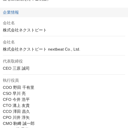
企業情報
会社名
株式会社ネクストビート
会社名
株式会社ネクストビート nextbeat Co., Ltd.
代表取締役
CEO 三原 誠司
執行役員
COO 野田 千有里

CSO 早川 亮

CFO 今井 浩平

CTO 溝上 友貴

CCO 澤田 昌久

CPO 川井 淳矢

CMO 駒﨑 誠一郎
