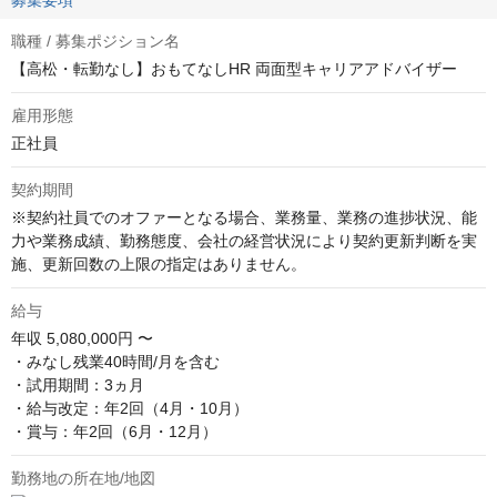
募集要項
職種 / 募集ポジション名
【高松・転勤なし】おもてなしHR 両面型キャリアアドバイザー
雇用形態
正社員
契約期間
※契約社員でのオファーとなる場合、業務量、業務の進捗状況、能
力や業務成績、勤務態度、会社の経営状況により契約更新判断を実
施、更新回数の上限の指定はありません。
給与
年収
5,080,000円 〜
・みなし残業40時間/月を含む

・試用期間：3ヵ月

・給与改定：年2回（4月・10月）

・賞与：年2回（6月・12月）
勤務地の所在地/地図