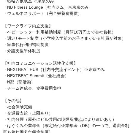
・戦略的仮眠室 ※東京のみ

・NB Fitness Lounge（社内ジム）※東京のみ

・ウェルネスサポート（完全栄養食提供）

【ワークライフ両立支援】

・ベビーシッター利用補助制度（月額10万円まで会社負担）

・週3リモート制度（小学校入学前のお子さまがいる社員が対象）

・家事代行利用補助制度

・介護支援半休制度

【社内コミュニケーション活性化支援】

・NEXTBEAT HUB（社内外交流イベント）※東京のみ

・NEXTBEAT Summit（全社総会）

・N部（部活動）

・チーム達成会、食事費用負担

【その他】

・社会保険完備

・交通費支給（上限あり）

・社内分煙（屋外にビル共用の喫煙所/拠点により違いあり）

・はぐくみ企業年金（確定給付企業年金（DB）の一つで、退職金制
度も兼ね備えた年金制度）