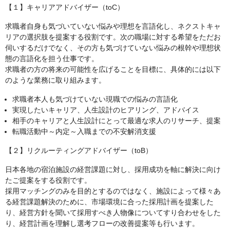
【１】キャリアアドバイザー（toC）
求職者自身も気づいていない悩みや理想を言語化し、ネクストキャ
リアの選択肢を提案する役割です。次の職場に対する希望をただお
伺いするだけでなく、その方も気づけていない悩みの根幹や理想状
態の言語化を担う仕事です。
求職者の方の将来の可能性を広げることを目標に、具体的には以下
のような業務に取り組みます。
求職者本人も気づけていない現職での悩みの言語化
実現したいキャリア、人生設計のヒアリング、アドバイス
相手のキャリアと人生設計にとって最適な求人のリサーチ、提案
転職活動中～内定～入職までの不安解消支援
【２】リクルーティングアドバイザー（toB）
日本各地の宿泊施設の経営課題に対し、採用成功を軸に解決に向け
たご提案をする役割です。
採用マッチングのみを目的とするのではなく、施設によって様々あ
る経営課題解決のために、市場環境に合った採用計画を提案した
り、経営方針を聞いて採用すべき人物像についてすり合わせをした
り、経営計画を理解し選考フローの改善提案等も行います。