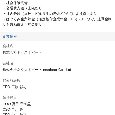
・社会保険完備

・交通費支給（上限あり）

・社内分煙（屋外にビル共用の喫煙所/拠点により違いあり）

・はぐくみ企業年金（確定給付企業年金（DB）の一つで、退職金制
度も兼ね備えた年金制度）
企業情報
会社名
株式会社ネクストビート
会社名
株式会社ネクストビート nextbeat Co., Ltd.
代表取締役
CEO 三原 誠司
執行役員
COO 野田 千有里

CSO 早川 亮

CFO 今井 浩平
