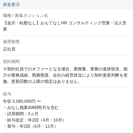
募集要項
職種 / 募集ポジション名
【金沢・転勤なし】おもてなしHR コンサルティング営業・法人営
業
雇用形態
正社員
契約期間
※契約社員でのオファーとなる場合、業務量、業務の進捗状況、能
力や業務成績、勤務態度、会社の経営状況により契約更新判断を実
施、更新回数の上限の指定はありません。
給与
年収
5,080,000円 〜
・みなし残業40時間/月を含む

・試用期間：3ヵ月

・給与改定：年2回（4月・10月）

・賞与：年2回（6月・12月）