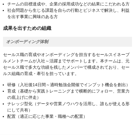
チームの目標達成や、企業の採用成功などの結果にこだわれる方
社会問題から生じる課題を自らの行動とビジネスで解決し、利益
を出す事業に興味のある方
成果を出すための組織
オンボーディング体制
セールス職の育成やオンボーディングを担当するセールスイネーブ
ルメントチームが入社～活躍までサポートします。本チームは、元
セールス職で多大な功績を残したメンバーで構成されており、セー
ルス組織の育成・牽引を担っています。
研修（入社後14日間～適時勉強会開催でインプット機会を創出）
育成（基礎から実践トレーニングまで横断的にフォロー、営業力
の底上げに伴走）
ナレッジ型化（データや営業ノウハウを活用し、誰もが使える形
にして共有）
配置（適正に応じた事業・職種への配置）