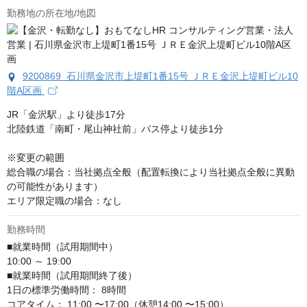
勤務地の所在地/地図
9200869 石川県金沢市上堤町1番15号 ＪＲＥ金沢上堤町ビル10
階A区画
JR「金沢駅」より徒歩17分

北陸鉄道「南町・尾山神社前」バス停より徒歩1分

※変更の範囲

総合職の場合：当社拠点全般（配置転換により当社拠点全般に異動
の可能性があります）

エリア限定職の場合：なし
勤務時間
■就業時間（試用期間中）

10:00 ～ 19:00

■就業時間（試用期間終了後）

1日の標準労働時間： 8時間

コアタイム： 11:00 〜17:00（休憩14:00 〜15:00）
