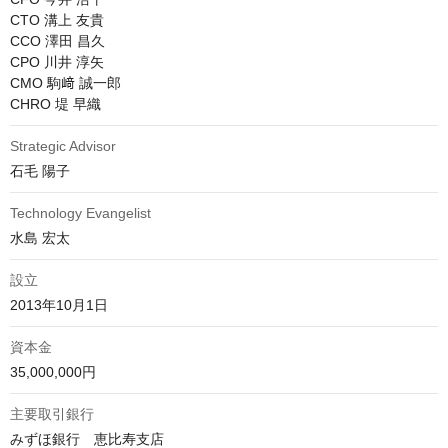
CTO 溝上 友貴

CCO 澤田 昌久

CPO 川井 淳矢

CMO 駒﨑 誠一郎

CHRO 堤 早織
Strategic Advisor
石毛 陽子
Technology Evangelist
水島 宏太
設立
2013年10月1日
資本金
35,000,000円
主要取引銀行
みずほ銀行　恵比寿支店