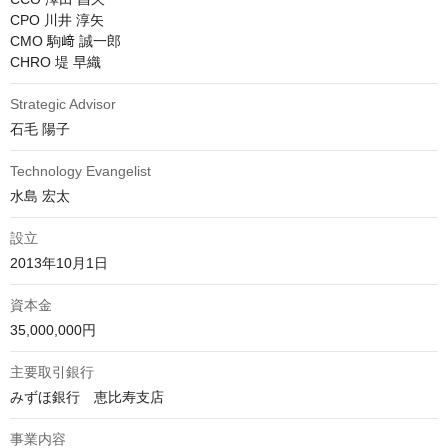
CPO 川井 淳矢

CMO 駒﨑 誠一郎

CHRO 堤 早織
Strategic Advisor
石毛 陽子
Technology Evangelist
水島 宏太
設立
2013年10月1日
資本金
35,000,000円
主要取引銀行
みずほ銀行　恵比寿支店
事業内容