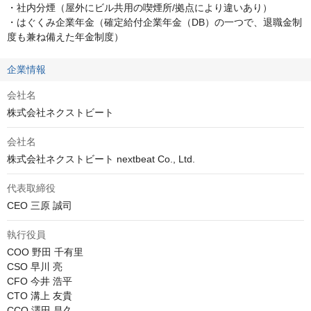
・社内分煙（屋外にビル共用の喫煙所/拠点により違いあり）

・はぐくみ企業年金（確定給付企業年金（DB）の一つで、退職金制
度も兼ね備えた年金制度）
企業情報
会社名
株式会社ネクストビート
会社名
株式会社ネクストビート nextbeat Co., Ltd.
代表取締役
CEO 三原 誠司
執行役員
COO 野田 千有里

CSO 早川 亮

CFO 今井 浩平

CTO 溝上 友貴

CCO 澤田 昌久
