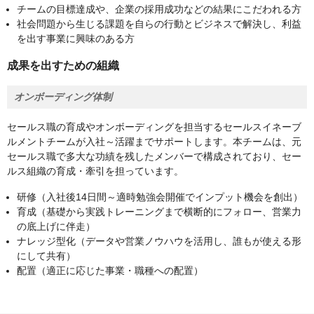
チームの目標達成や、企業の採用成功などの結果にこだわれる方
社会問題から生じる課題を自らの行動とビジネスで解決し、利益
を出す事業に興味のある方
成果を出すための組織
オンボーディング体制
セールス職の育成やオンボーディングを担当するセールスイネーブ
ルメントチームが入社～活躍までサポートします。本チームは、元
セールス職で多大な功績を残したメンバーで構成されており、セー
ルス組織の育成・牽引を担っています。
研修（入社後14日間～適時勉強会開催でインプット機会を創出）
育成（基礎から実践トレーニングまで横断的にフォロー、営業力
の底上げに伴走）
ナレッジ型化（データや営業ノウハウを活用し、誰もが使える形
にして共有）
配置（適正に応じた事業・職種への配置）