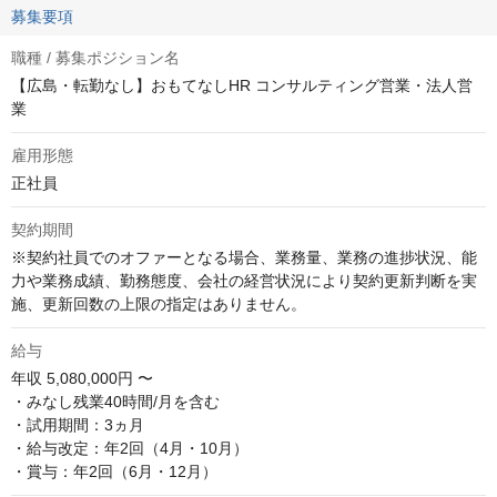
募集要項
職種 / 募集ポジション名
【広島・転勤なし】おもてなしHR コンサルティング営業・法人営
業
雇用形態
正社員
契約期間
※契約社員でのオファーとなる場合、業務量、業務の進捗状況、能
力や業務成績、勤務態度、会社の経営状況により契約更新判断を実
施、更新回数の上限の指定はありません。
給与
年収
5,080,000円 〜
・みなし残業40時間/月を含む

・試用期間：3ヵ月

・給与改定：年2回（4月・10月）

・賞与：年2回（6月・12月）