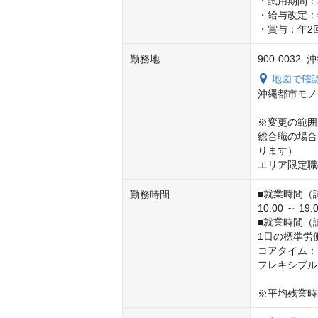
・試用期間：3
・給与改定：年
・賞与：年2
勤務地
900-0032
地図で確
沖縄都市モノ
※変更の範囲

総合職の場合
ります）

エリア限定職
■就業時間（
勤務時間
10:00 ～ 19:0
■就業時間（
1日の標準労働
コアタイム： 11
フレキシブルタイム
※平均残業時