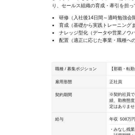
り、セールス組織の育成・牽引を担っ
研修（入社後14日間～適時勉強会
育成（基礎から実践トレーニング
ナレッジ型化（データや営業ノウ
配置（適正に応じた事業・職種へ
職種 / 募集ポジション
【那覇・転勤
雇用形態
正社員
※契約社員で
契約期間
績、勤務態度
定はありませ
給与
年収
508万円
・みなし残業4