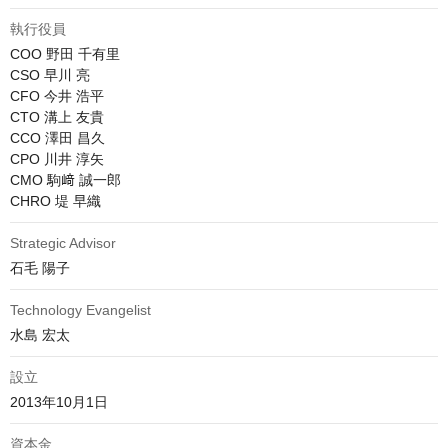
執行役員
COO 野田 千有里

CSO 早川 亮

CFO 今井 浩平

CTO 溝上 友貴

CCO 澤田 昌久

CPO 川井 淳矢

CMO 駒﨑 誠一郎

CHRO 堤 早織
Strategic Advisor
石毛 陽子
Technology Evangelist
水島 宏太
設立
2013年10月1日
資本金