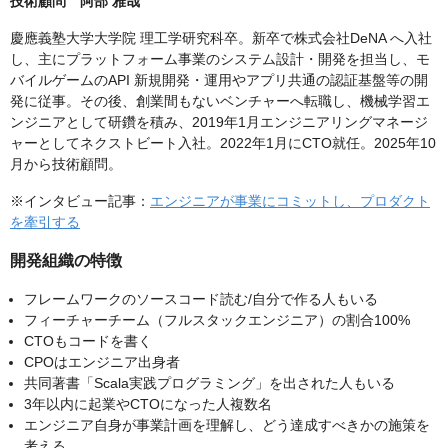
技術顧問 阿部 雅哉
慶應義塾大学大学院 理工学研究科卒。新卒で株式会社DeNA へ入社
し、主にプラットフォーム事業のシステム設計・開発を担当し、モ
バイルゲームのAPI 新規開発・運用やアプリ共通の認証基盤等の開
発に従事。その後、創業間もないベンチャーへ転職し、機械学習エ
ンジニアとして研鑽を積み、2019年1月エンジニアリングマネージ
ャーとしてネクストビート入社。2022年1月にCTO就任。2025年10
月から技術顧問。
※インタビュー記事：
エンジニアが事業にコミットし、プロダクト
を牽引する
開発組織の特徴
フレームワークのソースコード読む/自分で作る人もいる
フィーチャーチーム（フルスタックエンジニア）の割合100%
CTOもコードを書く
CPOはエンジニア出身者
共同著書「Scala実践プログラミング」を出された人もいる
3年以内に起業やCTOになった人複数名
エンジニア自身が事業計画を理解し、どう達成すべきかの施策を
考える