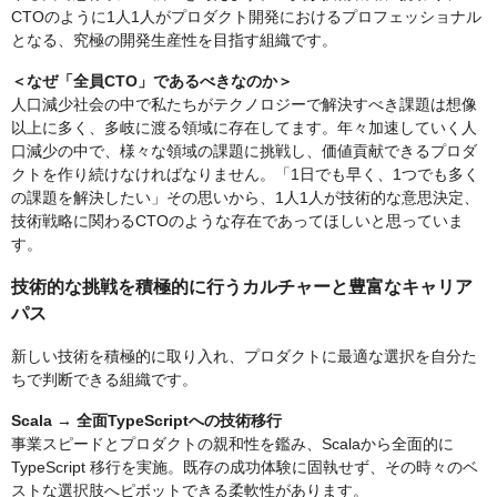
CTOのように1人1人がプロダクト開発におけるプロフェッショナル
となる、究極の開発生産性を目指す組織です。
＜なぜ「全員CTO」であるべきなのか＞
人口減少社会の中で私たちがテクノロジーで解決すべき課題は想像
以上に多く、多岐に渡る領域に存在してます。年々加速していく人
口減少の中で、様々な領域の課題に挑戦し、価値貢献できるプロダ
クトを作り続けなければなりません。「1日でも早く、1つでも多く
の課題を解決したい」その思いから、1人1人が技術的な意思決定、
技術戦略に関わるCTOのような存在であってほしいと思っていま
す。
技術的な挑戦を積極的に行うカルチャーと豊富なキャリア
パス
新しい技術を積極的に取り入れ、プロダクトに最適な選択を自分た
ちで判断できる組織です。
Scala → 全面TypeScriptへの技術移行
事業スピードとプロダクトの親和性を鑑み、Scalaから全面的に
TypeScript 移行を実施。既存の成功体験に固執せず、その時々のベ
ストな選択肢へピボットできる柔軟性があります。