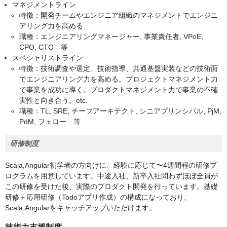
マネジメントライン
特徴：開発チームやエンジニア組織のマネジメントでエンジニ
アリング力を高める
職種：エンジニアリングマネージャー, 事業責任者, VPoE,
CPO, CTO 等
スペシャリストライン
特徴：技術調査や選定、技術指導、共通基盤実装などの技術面
でエンジニアリング力を高める。プロジェクトマネジメント力
で事業を成功に導く。プロダクトマネジメント力で事業の不確
実性と向き合う。etc.
職種：TL, SRE, チーフアーキテクト, シニアプリンシパル, PjM,
PdM, フェロー 等
研修制度
Scala,Angular初学者の方向けに、経験に応じて〜4週間程の研修プ
ログラムを用意しています。中途入社、新卒入社問わずほぼ全員が
この研修を受けた後、実際のプロダクト開発を行っています。基礎
研修＋応用研修（Todoアプリ作成）の構成になっており、
Scala,Angularをキャッチアップいただけます。