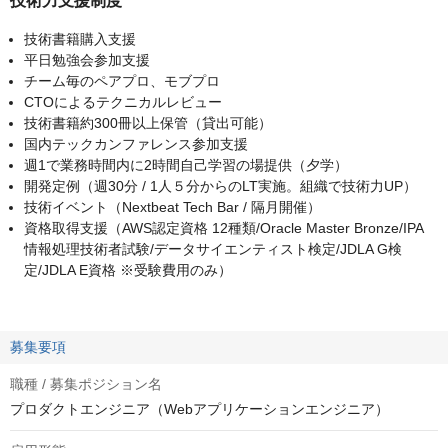
技術力支援制度
技術書籍購入支援
平日勉強会参加支援
チーム毎のペアプロ、モブプロ
CTOによるテクニカルレビュー
技術書籍約300冊以上保管（貸出可能）
国内テックカンファレンス参加支援
週1で業務時間内に2時間自己学習の場提供（夕学）
開発定例（週30分 / 1人５分からのLT実施。組織で技術力UP）
技術イベント（Nextbeat Tech Bar / 隔月開催）
資格取得支援（AWS認定資格 12種類/Oracle Master Bronze/IPA
情報処理技術者試験/データサイエンティスト検定/JDLA G検
定/JDLA E資格 ※受験費用のみ）
募集要項
職種 / 募集ポジション名
プロダクトエンジニア（Webアプリケーションエンジニア）