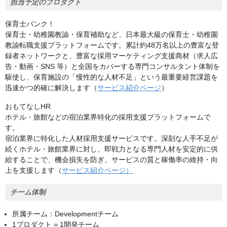
担当予定のプロダクト
保育士バンク！
保育士・幼稚園教諭・保育補助など、日本最大級の保育士・幼稚園
教諭転職支援プラットフォームです。累計約48万名以上の豊富な登
録者ネットワークと、豊富な採用マーケティング支援商材（求人広
告・動画・SNS 等）と全国をカバーする専門コンサルタント体制を
駆使し、保育施設の「慢性的な人材不足」という最重要経営課題を
迅速かつ的確に解決します（
サービス紹介ページ
）
おもてなしHR
ホテル・旅館などの宿泊業界特化の採用支援プラットフォームで
す。
宿泊業界に特化した人材採用支援サービスです。深刻な人手不足が
続くホテル・旅館業界に対し、即戦力となる専門人材を安定的に供
給することで、機会損失を防ぎ、サービスの質と稼働率の維持・向
上を支援します（
サービス紹介ページ）
チーム体制
所属チーム：Developmentチーム
1プロダクト = 1開発チーム