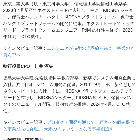
東京工業大学（現：東京科学大学） 情報理工学院情報工学系卒。
2020年4月新卒でネクストビートに入社し、主に、KIDSNA シッタ
ー、保育士バンク！コネクト、KIDSNA プラットフォーム、保育士
バンク！プラットフォームの開発に従事。ネクストビートでテック
リード、プラットフォームエンジニア、PdM の経験を経て、2025
年10月、CTO就任。
※インタビュー記事：
エンジニアが技術の境界線を越え、事業のど
真ん中へ
執行役員CPO 川井 淳矢
徳島大学大学院 先端技術科学教育部卒。新卒でシステム開発企業に
入社。約1年間、システム開発に従事。2018年9月、第二新卒として
ネクストビートに入社。主に、KIDSNAプラットフォームのテック
リードと並行し、KIDSNAシッター、KIDSNA STYLE、保育士バン
ク！のリニューアル開発・技術移行を推進。2024年4月、CPO就
任。
※インタビュー記事：
プロダクト開発を通じて、顧客への価値提供
と事業成長に貢献。 未来の「ふつう」となる事業創造を