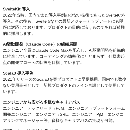
SvelteKit 導入
2022年当時、国内でまだ導入事例の少ない技術であったSvelteKitを
導入。その後も、Svelte 5などの最新メジャーアップデートにも即
座に対応しております。プロダクトの目的に沿うものであれば積極
的に採用します。
AI駆動開発（Claude Code）の組織展開
エンジニア全員にClaude Code Maxを配布し、AI駆動開発を組織的
に推進しています。コーディングの効率化にとどまらず、仕様書起
点の開発フローへの転換を目指しています。
Scala3 導入事例
2021年リリースのScala3を実プロダクトに早期採用。国内でも数少
ない実用事例として、新規プロダクトのメイン言語として使用して
います。
エンジニアから広がる多様なキャリアパス
エンジニア→テックリード→PdM、エンジニア→プラットフォーム
開発エンジニア、エンジニア→SRE、エンジニア→PjM→エンジニ
アリングマネージャー等、多様なキャリアパスの実現が可能。