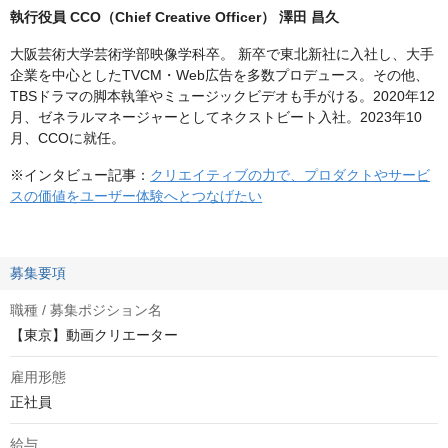
執行役員 CCO（Chief Creative Officer） 澤田 昌久
大阪芸術大学芸術学部映像学科卒。 新卒で東北新社に入社し、大手
企業を中心としたTVCM・Web広告を多数プロデュース。その他、
TBSドラマの脚本執筆やミュージックビデオも手がける。2020年12
月、ゼネラルマネージャーとしてネクストビート入社。2023年10
月、CCOに就任。
※インタビュー記事：
クリエイティブの力で、プロダクトやサービ
スの価値をユーザー体験へとつなげたい
募集要項
職種 / 募集ポジション名
【東京】動画クリエーター
雇用形態
正社員
給与