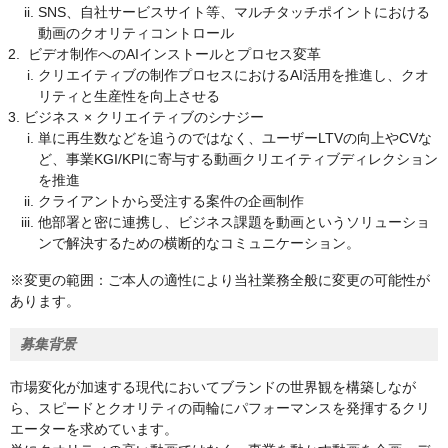
SNS、自社サービスサイト等、マルチタッチポイントにおける
動画のクオリティコントロール
ビデオ制作へのAIインストールとプロセス変革
クリエイティブの制作プロセスにおけるAI活用を推進し、クオ
リティと生産性を向上させる
ビジネス × クリエイティブのシナジー
単に再生数などを追うのではなく、ユーザーLTVの向上やCVな
ど、事業KGI/KPIに寄与する動画クリエイティブディレクション
を推進
クライアントから受注する案件の企画制作
他部署と密に連携し、ビジネス課題を動画というソリューショ
ンで解決するための横断的なコミュニケーション。
※変更の範囲：ご本人の適性により当社業務全般に変更の可能性が
あります。
募集背景
市場変化が加速する現代においてブランドの世界観を構築しなが
ら、スピードとクオリティの両輪にパフォーマンスを発揮するクリ
エーターを求めています。