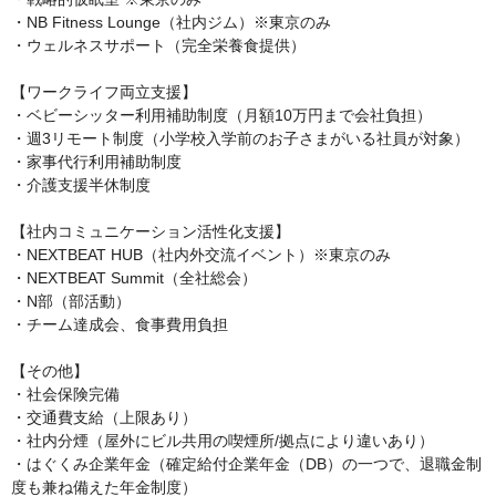
・NB Fitness Lounge（社内ジム）※東京のみ

・ウェルネスサポート（完全栄養食提供）

【ワークライフ両立支援】

・ベビーシッター利用補助制度（月額10万円まで会社負担）

・週3リモート制度（小学校入学前のお子さまがいる社員が対象）

・家事代行利用補助制度

・介護支援半休制度

【社内コミュニケーション活性化支援】

・NEXTBEAT HUB（社内外交流イベント）※東京のみ

・NEXTBEAT Summit（全社総会）

・N部（部活動）

・チーム達成会、食事費用負担

【その他】

・社会保険完備

・交通費支給（上限あり）

・社内分煙（屋外にビル共用の喫煙所/拠点により違いあり）

・はぐくみ企業年金（確定給付企業年金（DB）の一つで、退職金制
度も兼ね備えた年金制度）