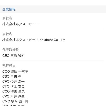
企業情報
会社名
株式会社ネクストビート
会社名
株式会社ネクストビート nextbeat Co., Ltd.
代表取締役
CEO 三原 誠司
執行役員
COO 野田 千有里

CSO 早川 亮

CFO 今井 浩平

CTO 溝上 友貴

CCO 澤田 昌久

CPO 川井 淳矢

CMO 駒﨑 誠一郎
