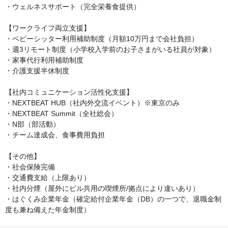
・ウェルネスサポート（完全栄養食提供）

【ワークライフ両立支援】

・ベビーシッター利用補助制度（月額10万円まで会社負担）

・週3リモート制度（小学校入学前のお子さまがいる社員が対象）

・家事代行利用補助制度

・介護支援半休制度

【社内コミュニケーション活性化支援】

・NEXTBEAT HUB（社内外交流イベント）※東京のみ

・NEXTBEAT Summit（全社総会）

・N部（部活動）

・チーム達成会、食事費用負担

【その他】

・社会保険完備

・交通費支給（上限あり）

・社内分煙（屋外にビル共用の喫煙所/拠点により違いあり）

・はぐくみ企業年金（確定給付企業年金（DB）の一つで、退職金制
度も兼ね備えた年金制度）