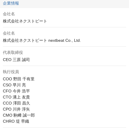
企業情報
会社名
株式会社ネクストビート
会社名
株式会社ネクストビート nextbeat Co., Ltd.
代表取締役
CEO 三原 誠司
執行役員
COO 野田 千有里

CSO 早川 亮

CFO 今井 浩平

CTO 溝上 友貴

CCO 澤田 昌久

CPO 川井 淳矢

CMO 駒﨑 誠一郎

CHRO 堤 早織