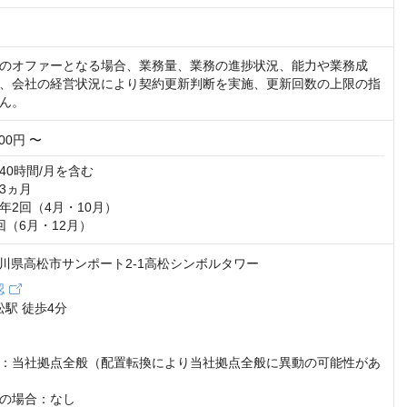
のオファーとなる場合、業務量、業務の進捗状況、能力や業務成
、会社の経営状況により契約更新判断を実施、更新回数の上限の指
ん。
000円 〜
0時間/月を含む

ヵ月

2回（4月・10月）

回（6月・12月）
9 香川県高松市サンポート2-1高松シンボルタワー
認
駅 徒歩4分

：当社拠点全般（配置転換により当社拠点全般に異動の可能性があ
の場合：なし