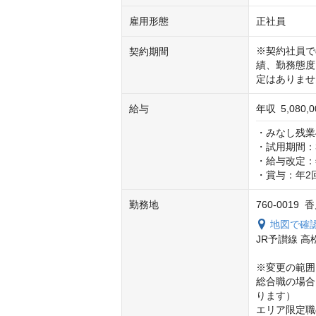
雇用形態
正社員
※契約社員で
契約期間
績、勤務態度
定はありませ
給与
年収
5,080,
・みなし残業4
・試用期間：3
・給与改定：年
・賞与：年2
勤務地
760-001
地図で確
JR予讃線 高松
※変更の範囲

総合職の場合
ります）

エリア限定職