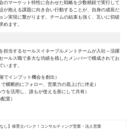
会のマーケット特性に合わせた戦略を少数精鋭で実行して
設が抱える課題に向き合い行動することが、自身の成長だ
ョン実現に繋がります。チームの結束も強く、互いに切磋
求めます。
を担当するセールスイネーブルメントチームが入社～活躍
セールス職で多大な功績を残したメンバーで構成されてお
ています。
開催でインプット機会を創出）
まで横断的にフォロー、営業力の底上げに伴走）
ハウを活用し、誰もが使える形にして共有）
の配置）
なし】保育士バンク！コンサルティング営業・法人営業