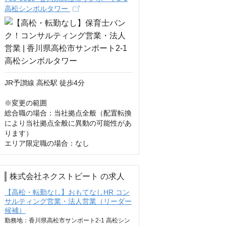
高松シンボルタワー
JR予讃線 高松駅 徒歩4分

※変更の範囲

総合職の場合：当社拠点全般（配置転換
により当社拠点全般に異動の可能性があ
ります）

エリア限定職の場合：なし
株式会社ネクストビート の求人
【高松・転勤なし】おもてなしHR コン
サルティング営業・法人営業（リーダー
候補）
勤務地：香川県高松市サンポート2-1 高松シン