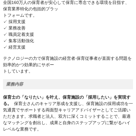
全国160万人の保育者が安心して保育に専念できる環境を目指す、
保育業界特化の包括的プラッ
トフォームです。
✓ 採用支援
✓ 業務改善
✓ 職員定着支援
✓ 集客活動強化
✓ 経営支援
テクノロジーの力で保育施設の経営者‧保育従事者が直面する問題を
効率的かつ効果的にサポー
トしています。
業務内容
保育士の「なりたい」を叶え、保育施設の「採用したい」を実現す
る。
保育士さんのキャリア形成を支援し、保育施設の採用成功を一
気通貫でサポートする両面型キャリアアドバイザーとしてご活躍い
ただきます。求職者と法人、双方に深くコミットすることで、最適
なマッチングを創出し、成果と自身のステップアップに繋がるハイ
レベルな業務です。