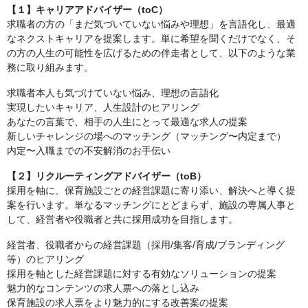
【１】キャリアアドバイザー（toC）
求職者の方の「まだ気づいていない悩みや理想」を言語化し、最適
なネクストキャリアを提案します。単に希望を聞くだけでなく、そ
の方の人生の可能性を広げるための伴走者として、以下のような業
務に取り組みます。
求職者本人も気づけていない悩み、理想の言語化
実現したいキャリア、人生設計のヒアリング
あなたの言葉で、相手の人生にとって最適な求人の提案
新しいチャレンジの場へのマッチング（マッチング〜内定まで）
内定〜入職までの不安解消のお手伝い
【２】リクルーティングアドバイザー（toB）
採用を軸に、保育施設ごとの経営課題に寄り添い、解決へと導く提
案を行います。単なるマッチングにとどまらず、施設の専属人事と
して、経営者や役職者と共に採用成功を目指します。
経営者、役職者からの経営課題（採用/集客/育成/ブランディング
等）のヒアリング
採用を軸とした経営課題に対する有効なソリューションの提案
魅力的なコンテンツの求人票への落とし込み
保育施設の求人票をより魅力的にする改善案の提案