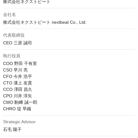
株式会社ネクストビート
会社名
株式会社ネクストビート nextbeat Co., Ltd.
代表取締役
CEO 三原 誠司
執行役員
COO 野田 千有里

CSO 早川 亮

CFO 今井 浩平

CTO 溝上 友貴

CCO 澤田 昌久

CPO 川井 淳矢

CMO 駒﨑 誠一郎

CHRO 堤 早織
Strategic Advisor
石毛 陽子