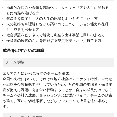
抽象的な悩みや希望を言語化し、人のキャリアや人生に関わるこ
とに情熱を注げる方
解決策を提案し、人の人生の転機をよいものにしたい方
人の気持ちを理解しながら高いコミュニケーション能力を発揮
し、成果を出せる方
社会課題をビジネスで解決し利益を出す事業に興味のある方
保育園の経営のことを理解する視点を持ちたい／持てる方
成果を出すための組織
チーム体制
エリアごとに2～5名程度のチームを編成。
全国の支社において、それぞれ地方社会のマーケット特性に合わせ
た戦略を少数精鋭で実行しているため、その地域の求職者・保育施
設が抱える課題に向き合い行動することが、自身の成長だけでなく
チームや会社の成果とミッション実現に繋がります。チームの結束
も強く、互いに切磋琢磨しながらワンチームで成果を追い求めま
す。