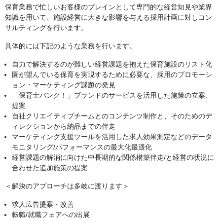
保育業務で忙しいお客様のブレインとして専門的な経営知見や業界
知識を用いて、施設経営に大きな影響を与える採用計画に対しコン
サルティングを行います。
具体的には下記のような業務を行います。
自力で解決するのが難しい経営課題を抱えた保育施設のリスト化
園が望んでいる保育を実現するために必要な、採用のプロモーシ
ョン・マーケティング課題の発見
「保育士バンク！」ブランドのサービスを活用した施策の立案、
提案
自社クリエイティブチームとのコンテンツ制作と、そのためのデ
ィレクションから納品までの伴走
マーケティング支援ツールを活用した求人効果測定などのデータ
モニタリング/パフォーマンスの最大化最適化
経営課題の解消に向けた中長期的な関係構築伴走/と経営の状況に
合わせた追加施策の提案
＜解決のアプローチは多岐に渡ります＞
求人広告提案・改善
転職/就職フェアへの出展