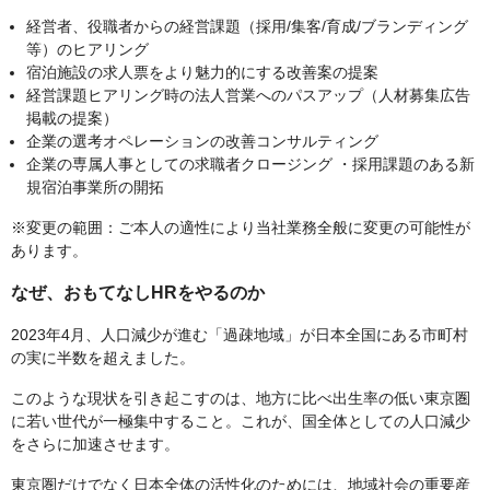
経営者、役職者からの経営課題（採用/集客/育成/ブランディング
等）のヒアリング
宿泊施設の求人票をより魅力的にする改善案の提案
経営課題ヒアリング時の法人営業へのパスアップ（人材募集広告
掲載の提案）
企業の選考オペレーションの改善コンサルティング
企業の専属人事としての求職者クロージング ・採用課題のある新
規宿泊事業所の開拓
※変更の範囲：ご本人の適性により当社業務全般に変更の可能性が
あります。
なぜ、おもてなしHRをやるのか
2023年4月、人口減少が進む「過疎地域」が日本全国にある市町村
の実に半数を超えました。
このような現状を引き起こすのは、地方に比べ出生率の低い東京圏
に若い世代が一極集中すること。これが、国全体としての人口減少
をさらに加速させます。
東京圏だけでなく日本全体の活性化のためには、地域社会の重要産