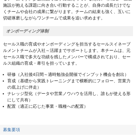
施設が抱える課題に向き合い行動することが、自身の成長だけでな
くチームや会社の成果に繋がります。チームの結束も強く、互いに
切磋琢磨しながらワンチームで成果を追い求めます。
オンボーディング体制
セールス職の育成やオンボーディングを担当するセールスイネーブ
ルメントチームが入社～活躍までサポートします。本チームは、元
セールス職で多大な功績を残したメンバーで構成されており、セー
ルス組織の育成・牽引を担っています。
研修（入社後4日間～適時勉強会開催でインプット機会を創出）
育成（基礎から実践トレーニングまで横断的にフォロー、営業力
の底上げに伴走）
ナレッジ型化（データや営業ノウハウを活用し、誰もが使える形
にして共有）
配置（適正に応じた事業・職種への配置）
募集要項