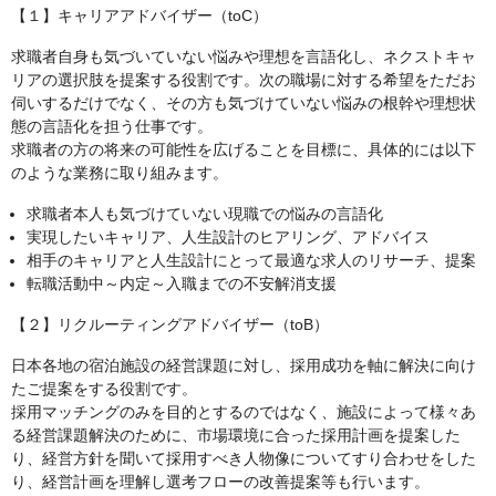
【１】キャリアアドバイザー（toC）
求職者自身も気づいていない悩みや理想を言語化し、ネクストキャ
リアの選択肢を提案する役割です。次の職場に対する希望をただお
伺いするだけでなく、その方も気づけていない悩みの根幹や理想状
態の言語化を担う仕事です。
求職者の方の将来の可能性を広げることを目標に、具体的には以下
のような業務に取り組みます。
求職者本人も気づけていない現職での悩みの言語化
実現したいキャリア、人生設計のヒアリング、アドバイス
相手のキャリアと人生設計にとって最適な求人のリサーチ、提案
転職活動中～内定～入職までの不安解消支援
【２】リクルーティングアドバイザー（toB）
日本各地の宿泊施設の経営課題に対し、採用成功を軸に解決に向け
たご提案をする役割です。
採用マッチングのみを目的とするのではなく、施設によって様々あ
る経営課題解決のために、市場環境に合った採用計画を提案した
り、経営方針を聞いて採用すべき人物像についてすり合わせをした
り、経営計画を理解し選考フローの改善提案等も行います。