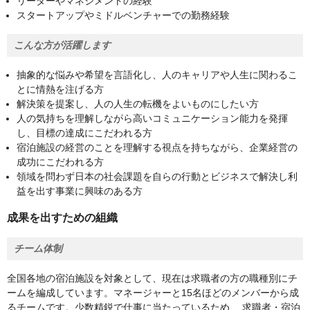
リーダーやマネジメントの経験
スタートアップやミドルベンチャーでの勤務経験
こんな方が活躍します
抽象的な悩みや希望を言語化し、人のキャリアや人生に関わるこ
とに情熱を注げる方
解決策を提案し、人の人生の転機をよいものにしたい方
人の気持ちを理解しながら高いコミュニケーション能力を発揮
し、目標の達成にこだわれる方
宿泊施設の経営のことを理解する視点を持ちながら、企業経営の
成功にこだわれる方
領域を問わず日本の社会課題を自らの行動とビジネスで解決し利
益を出す事業に興味のある方
成果を出すための組織
チーム体制
全国各地の宿泊施設を対象として、現在は求職者の方の職種別にチ
ームを編成しています。マネージャーと15名ほどのメンバーから成
るチームです。少数精鋭で仕事に当たっているため、 求職者・宿泊