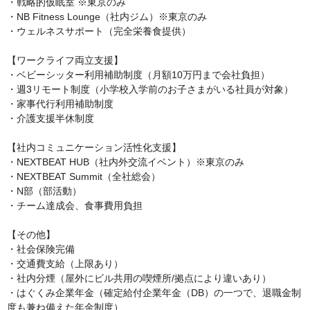
・戦略的仮眠室 ※東京のみ

・NB Fitness Lounge（社内ジム）※東京のみ

・ウェルネスサポート（完全栄養食提供）

【ワークライフ両立支援】

・ベビーシッター利用補助制度（月額10万円まで会社負担）

・週3リモート制度（小学校入学前のお子さまがいる社員が対象）

・家事代行利用補助制度

・介護支援半休制度

【社内コミュニケーション活性化支援】

・NEXTBEAT HUB（社内外交流イベント）※東京のみ

・NEXTBEAT Summit（全社総会）

・N部（部活動）

・チーム達成会、食事費用負担

【その他】

・社会保険完備

・交通費支給（上限あり）

・社内分煙（屋外にビル共用の喫煙所/拠点により違いあり）

・はぐくみ企業年金（確定給付企業年金（DB）の一つで、退職金制
度も兼ね備えた年金制度）