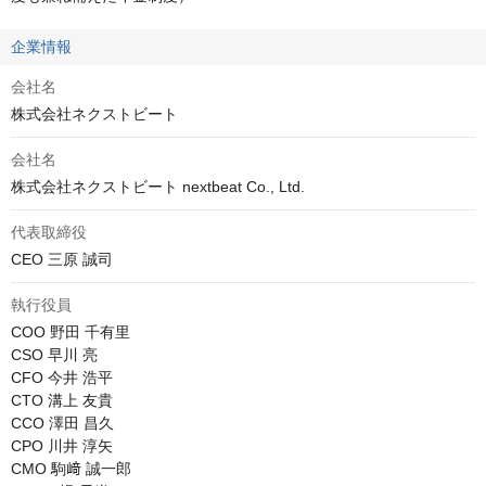
企業情報
会社名
株式会社ネクストビート
会社名
株式会社ネクストビート nextbeat Co., Ltd.
代表取締役
CEO 三原 誠司
執行役員
COO 野田 千有里

CSO 早川 亮

CFO 今井 浩平

CTO 溝上 友貴

CCO 澤田 昌久

CPO 川井 淳矢

CMO 駒﨑 誠一郎
