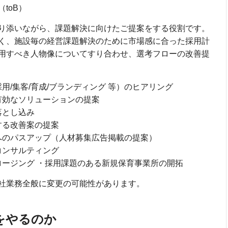
toB）
り添いながら、課題解決に向けたご提案をする役割です。
く、施設毎の経営課題解決のために市場感に合った採用計
用すべき人物像についてすり合わせ、選考フローの改善提
/集客/育成/ブランディング 等）のヒアリング
有効なソリューションの提案
落とし込み
する改善案の提案
へのパスアップ（人材募集広告掲載の提案）
コンサルティング
ージング ・採用課題のある新規保育事業所の開拓
社業務全般に変更の可能性があります。
をやるのか