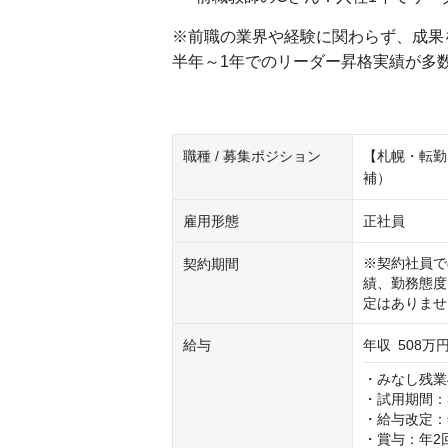
※前職の業界や経験に関わらず、成果
半年～1年でのリーダー昇格実績が多
職種 / 募集ポジション
【札幌・転勤
補）
雇用形態
正社員
※契約社員で
契約期間
績、勤務態度
定はありませ
給与
年収
508万円
・みなし残業4
・試用期間：3
・給与改定：年
・賞与：年2