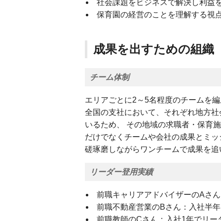
社会課題をビジネスで解決し利益
保育園の経営のことを理解する視
成果を出すための組織
チーム体制
エリアごとに2～5名程度のチームを編
全国の支社において、それぞれ地方社
いるため、 その地域の求職者・保育
だけでなくチームや会社の成果とミッ
磋琢磨しながらワンチームで成果を追
リーダー登用実績
前職キャリアアドバイザーのAさ
前職不動産営業のBさん：入社半
前職教師のCさん：入社1年でリー