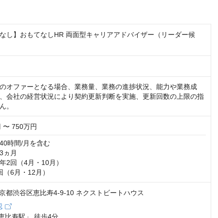
なし】おもてなしHR 両面型キャリアアドバイザー（リーダー候
のオファーとなる場合、業務量、業務の進捗状況、能力や業務成
、会社の経営状況により契約更新判断を実施、更新回数の上限の指
ん。
 〜 750万円
0時間/月を含む

ヵ月

2回（4月・10月）

回（6月・12月）
3 東京都渋谷区恵比寿4-9-10 ネクストビートハウス
認
「恵比寿駅」 徒歩4分
