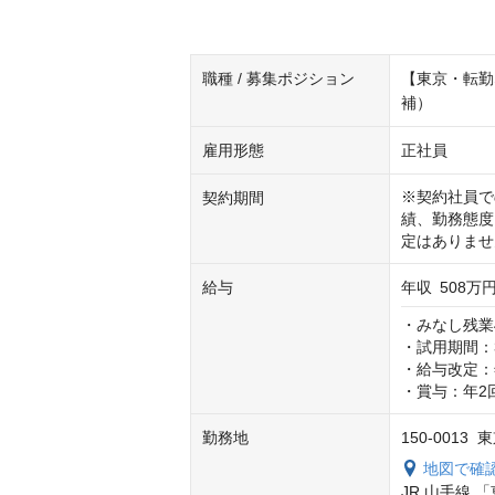
職種 / 募集ポジション
【東京・転勤
補）
雇用形態
正社員
※契約社員で
契約期間
績、勤務態度
定はありませ
給与
年収
508万円
・みなし残業4
・試用期間：3
・給与改定：年
・賞与：年2
勤務地
150-001
地図で確
JR 山手線 