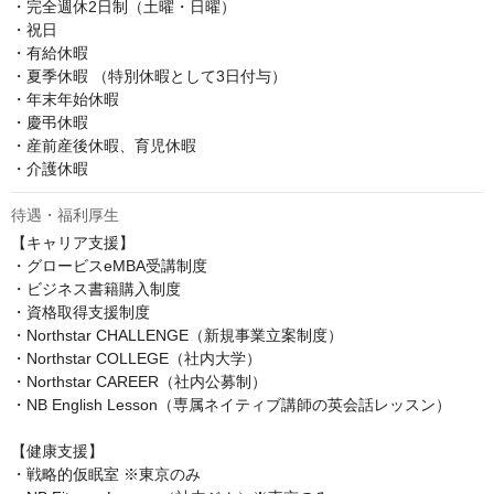
・完全週休2日制（土曜・日曜）

・祝日

・有給休暇

・夏季休暇 （特別休暇として3日付与）

・年末年始休暇

・慶弔休暇

・産前産後休暇、育児休暇

・介護休暇
待遇・福利厚生
【キャリア支援】

・グロービスeMBA受講制度

・ビジネス書籍購入制度

・資格取得支援制度

・Northstar CHALLENGE（新規事業立案制度）

・Northstar COLLEGE（社内大学）

・Northstar CAREER（社内公募制）

・NB English Lesson（専属ネイティブ講師の英会話レッスン）

【健康支援】

・戦略的仮眠室 ※東京のみ
