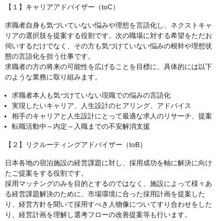
【１】キャリアアドバイザー（toC）
求職者自身も気づいていない悩みや理想を言語化し、ネクストキャ
リアの選択肢を提案する役割です。次の職場に対する希望をただお
伺いするだけでなく、その方も気づけていない悩みの根幹や理想状
態の言語化を担う仕事です。
求職者の方の将来の可能性を広げることを目標に、具体的には以下
のような業務に取り組みます。
求職者本人も気づけていない現職での悩みの言語化
実現したいキャリア、人生設計のヒアリング、アドバイス
相手のキャリアと人生設計にとって最適な求人のリサーチ、提案
転職活動中～内定～入職までの不安解消支援
【２】リクルーティングアドバイザー（toB）
日本各地の宿泊施設の経営課題に対し、採用成功を軸に解決に向け
たご提案をする役割です。
採用マッチングのみを目的とするのではなく、施設によって様々あ
る経営課題解決のために、市場環境に合った採用計画を提案した
り、経営方針を聞いて採用すべき人物像についてすり合わせをした
り、経営計画を理解し選考フローの改善提案等も行います。