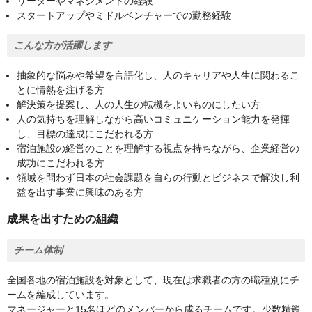
リーダーやマネジメントの経験
スタートアップやミドルベンチャーでの勤務経験
こんな方が活躍します
抽象的な悩みや希望を言語化し、人のキャリアや人生に関わるこ
とに情熱を注げる方
解決策を提案し、人の人生の転機をよいものにしたい方
人の気持ちを理解しながら高いコミュニケーション能力を発揮
し、目標の達成にこだわれる方
宿泊施設の経営のことを理解する視点を持ちながら、企業経営の
成功にこだわれる方
領域を問わず日本の社会課題を自らの行動とビジネスで解決し利
益を出す事業に興味のある方
成果を出すための組織
チーム体制
全国各地の宿泊施設を対象として、現在は求職者の方の職種別にチ
ームを編成しています。
マネージャーと15名ほどのメンバーから成るチームです。少数精鋭