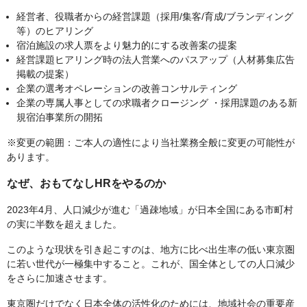
経営者、役職者からの経営課題（採用/集客/育成/ブランディング
等）のヒアリング
宿泊施設の求人票をより魅力的にする改善案の提案
経営課題ヒアリング時の法人営業へのパスアップ（人材募集広告
掲載の提案）
企業の選考オペレーションの改善コンサルティング
企業の専属人事としての求職者クロージング ・採用課題のある新
規宿泊事業所の開拓
※変更の範囲：ご本人の適性により当社業務全般に変更の可能性が
あります。
なぜ、おもてなしHRをやるのか
2023年4月、人口減少が進む「過疎地域」が日本全国にある市町村
の実に半数を超えました。
このような現状を引き起こすのは、地方に比べ出生率の低い東京圏
に若い世代が一極集中すること。これが、国全体としての人口減少
をさらに加速させます。
東京圏だけでなく日本全体の活性化のためには、地域社会の重要産