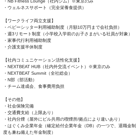
・NB Fitness Lounge（社内ジム）※東京のみ

・ウェルネスサポート（完全栄養食提供）

【ワークライフ両立支援】

・ベビーシッター利用補助制度（月額10万円まで会社負担）

・週3リモート制度（小学校入学前のお子さまがいる社員が対象）

・家事代行利用補助制度

・介護支援半休制度

【社内コミュニケーション活性化支援】

・NEXTBEAT HUB（社内外交流イベント）※東京のみ

・NEXTBEAT Summit（全社総会）

・N部（部活動）

・チーム達成会、食事費用負担

【その他】

・社会保険完備

・交通費支給（上限あり）

・社内分煙（屋外にビル共用の喫煙所/拠点により違いあり）

・はぐくみ企業年金（確定給付企業年金（DB）の一つで、退職金制
度も兼ね備えた年金制度）