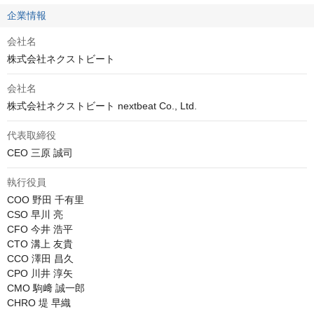
企業情報
会社名
株式会社ネクストビート
会社名
株式会社ネクストビート nextbeat Co., Ltd.
代表取締役
CEO 三原 誠司
執行役員
COO 野田 千有里

CSO 早川 亮

CFO 今井 浩平

CTO 溝上 友貴

CCO 澤田 昌久

CPO 川井 淳矢

CMO 駒﨑 誠一郎

CHRO 堤 早織