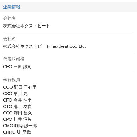
企業情報
会社名
株式会社ネクストビート
会社名
株式会社ネクストビート nextbeat Co., Ltd.
代表取締役
CEO 三原 誠司
執行役員
COO 野田 千有里

CSO 早川 亮

CFO 今井 浩平

CTO 溝上 友貴

CCO 澤田 昌久

CPO 川井 淳矢

CMO 駒﨑 誠一郎

CHRO 堤 早織