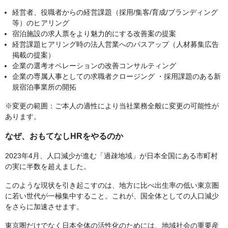
経営者、役職者からの経営課題（採用/集客/育成/ブランディング
等）のヒアリング
宿泊施設の求人票をより魅力的にする改善案の提案
経営課題ヒアリング時の法人営業へのパスアップ（人材募集広告
掲載の提案）
企業の選考オペレーションの改善コンサルティング
企業の専属人事としての求職者クロージング ・採用課題のある新
規宿泊事業所の開拓
※変更の範囲：ご本人の適性により当社業務全般に変更の可能性が
あります。
なぜ、おもてなしHRをやるのか
2023年4月、人口減少が進む「過疎地域」が日本全国にある市町村
の実に半数を超えました。
このような現状を引き起こすのは、地方に比べ出生率の低い東京圏
に若い世代が一極集中すること。これが、国全体としての人口減少
をさらに加速させます。
東京圏だけでなく日本全体の活性化のためには、地域社会の重要産