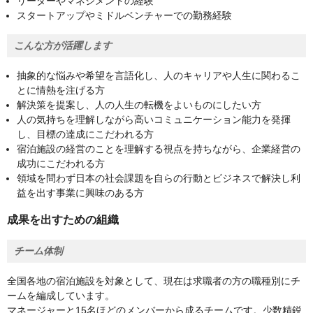
リーダーやマネジメントの経験
スタートアップやミドルベンチャーでの勤務経験
こんな方が活躍します
抽象的な悩みや希望を言語化し、人のキャリアや人生に関わるこ
とに情熱を注げる方
解決策を提案し、人の人生の転機をよいものにしたい方
人の気持ちを理解しながら高いコミュニケーション能力を発揮
し、目標の達成にこだわれる方
宿泊施設の経営のことを理解する視点を持ちながら、企業経営の
成功にこだわれる方
領域を問わず日本の社会課題を自らの行動とビジネスで解決し利
益を出す事業に興味のある方
成果を出すための組織
チーム体制
全国各地の宿泊施設を対象として、現在は求職者の方の職種別にチ
ームを編成しています。
マネージャーと15名ほどのメンバーから成るチームです。少数精鋭