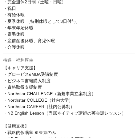
・完全週休2日制（土曜・日曜）

・祝日

・有給休暇

・夏季休暇 （特別休暇として3日付与）

・年末年始休暇

・慶弔休暇

・産前産後休暇、育児休暇

・介護休暇
待遇・福利厚生
【キャリア支援】

・グロービスeMBA受講制度

・ビジネス書籍購入制度

・資格取得支援制度

・Northstar CHALLENGE（新規事業立案制度）

・Northstar COLLEGE（社内大学）

・Northstar CAREER（社内公募制）

・NB English Lesson（専属ネイティブ講師の英会話レッスン）

【健康支援】

・戦略的仮眠室 ※東京のみ
