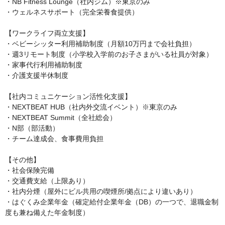
・NB Fitness Lounge（社内ジム）※東京のみ

・ウェルネスサポート（完全栄養食提供）

【ワークライフ両立支援】

・ベビーシッター利用補助制度（月額10万円まで会社負担）

・週3リモート制度（小学校入学前のお子さまがいる社員が対象）

・家事代行利用補助制度

・介護支援半休制度

【社内コミュニケーション活性化支援】

・NEXTBEAT HUB（社内外交流イベント）※東京のみ

・NEXTBEAT Summit（全社総会）

・N部（部活動）

・チーム達成会、食事費用負担

【その他】

・社会保険完備

・交通費支給（上限あり）

・社内分煙（屋外にビル共用の喫煙所/拠点により違いあり）

・はぐくみ企業年金（確定給付企業年金（DB）の一つで、退職金制
度も兼ね備えた年金制度）