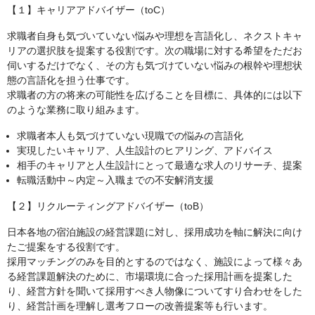
【１】キャリアアドバイザー（toC）
求職者自身も気づいていない悩みや理想を言語化し、ネクストキャ
リアの選択肢を提案する役割です。次の職場に対する希望をただお
伺いするだけでなく、その方も気づけていない悩みの根幹や理想状
態の言語化を担う仕事です。
求職者の方の将来の可能性を広げることを目標に、具体的には以下
のような業務に取り組みます。
求職者本人も気づけていない現職での悩みの言語化
実現したいキャリア、人生設計のヒアリング、アドバイス
相手のキャリアと人生設計にとって最適な求人のリサーチ、提案
転職活動中～内定～入職までの不安解消支援
【２】リクルーティングアドバイザー（toB）
日本各地の宿泊施設の経営課題に対し、採用成功を軸に解決に向け
たご提案をする役割です。
採用マッチングのみを目的とするのではなく、施設によって様々あ
る経営課題解決のために、市場環境に合った採用計画を提案した
り、経営方針を聞いて採用すべき人物像についてすり合わせをした
り、経営計画を理解し選考フローの改善提案等も行います。