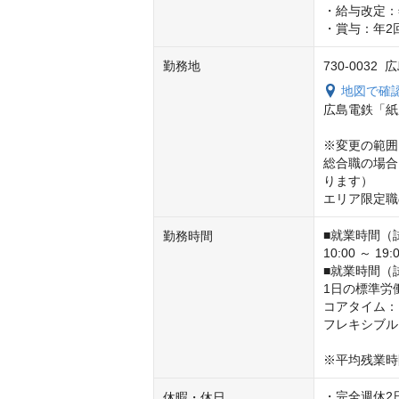
・給与改定：年
・賞与：年2
勤務地
730-003
地図で確
広島電鉄「紙
※変更の範囲

総合職の場合
ります）

エリア限定職
■就業時間（
勤務時間
10:00 ～ 19:0
■就業時間（
1日の標準労働
コアタイム： 11
フレキシブルタイム
※平均残業時
・完全週休2
休暇・休日