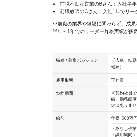
前職不動産営業のBさん：入社半
前職教師のCさん：入社1年でリー
※前職の業界や経験に関わらず、成果
半年～1年でのリーダー昇格実績が多
職種 / 募集ポジション
【広島・転勤
候補）
雇用形態
正社員
※契約社員で
契約期間
績、勤務態度
定はありませ
給与
年収
508万円
・みなし残業4
・試用期間：3