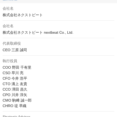
会社名
株式会社ネクストビート
会社名
株式会社ネクストビート nextbeat Co., Ltd.
代表取締役
CEO 三原 誠司
執行役員
COO 野田 千有里

CSO 早川 亮

CFO 今井 浩平

CTO 溝上 友貴

CCO 澤田 昌久

CPO 川井 淳矢

CMO 駒﨑 誠一郎

CHRO 堤 早織
Strategic Advisor