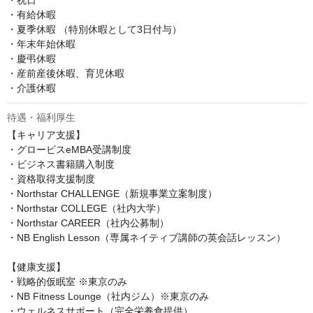
・祝日

・有給休暇

・夏季休暇 （特別休暇として3日付与）

・年末年始休暇

・慶弔休暇

・産前産後休暇、育児休暇

・介護休暇
待遇・福利厚生
【キャリア支援】

・グロービスeMBA受講制度

・ビジネス書籍購入制度

・資格取得支援制度

・Northstar CHALLENGE（新規事業立案制度）

・Northstar COLLEGE（社内大学）

・Northstar CAREER（社内公募制）

・NB English Lesson（専属ネイティブ講師の英会話レッスン）

【健康支援】

・戦略的仮眠室 ※東京のみ

・NB Fitness Lounge（社内ジム）※東京のみ

・ウェルネスサポート（完全栄養食提供）
