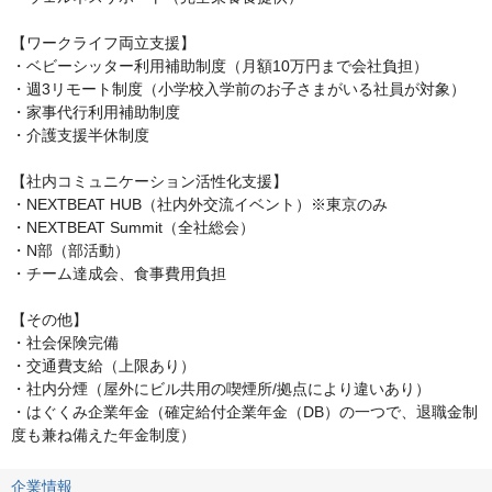
【ワークライフ両立支援】

・ベビーシッター利用補助制度（月額10万円まで会社負担）

・週3リモート制度（小学校入学前のお子さまがいる社員が対象）

・家事代行利用補助制度

・介護支援半休制度

【社内コミュニケーション活性化支援】

・NEXTBEAT HUB（社内外交流イベント）※東京のみ

・NEXTBEAT Summit（全社総会）

・N部（部活動）

・チーム達成会、食事費用負担

【その他】

・社会保険完備

・交通費支給（上限あり）

・社内分煙（屋外にビル共用の喫煙所/拠点により違いあり）

・はぐくみ企業年金（確定給付企業年金（DB）の一つで、退職金制
度も兼ね備えた年金制度）
企業情報