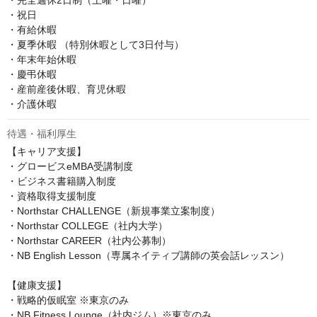
・完全週休2日制（土曜・日曜）

・祝日

・有給休暇

・夏季休暇 （特別休暇として3日付与）

・年末年始休暇

・慶弔休暇

・産前産後休暇、育児休暇

・介護休暇
待遇・福利厚生
【キャリア支援】

・グロービスeMBA受講制度

・ビジネス書籍購入制度

・資格取得支援制度

・Northstar CHALLENGE（新規事業立案制度）

・Northstar COLLEGE（社内大学）

・Northstar CAREER（社内公募制）

・NB English Lesson（専属ネイティブ講師の英会話レッスン）

【健康支援】

・戦略的仮眠室 ※東京のみ

・NB Fitness Lounge（社内ジム）※東京のみ
