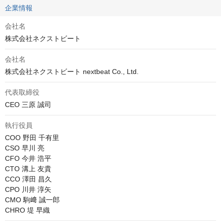
企業情報
会社名
株式会社ネクストビート
会社名
株式会社ネクストビート nextbeat Co., Ltd.
代表取締役
CEO 三原 誠司
執行役員
COO 野田 千有里

CSO 早川 亮

CFO 今井 浩平

CTO 溝上 友貴

CCO 澤田 昌久

CPO 川井 淳矢

CMO 駒﨑 誠一郎

CHRO 堤 早織