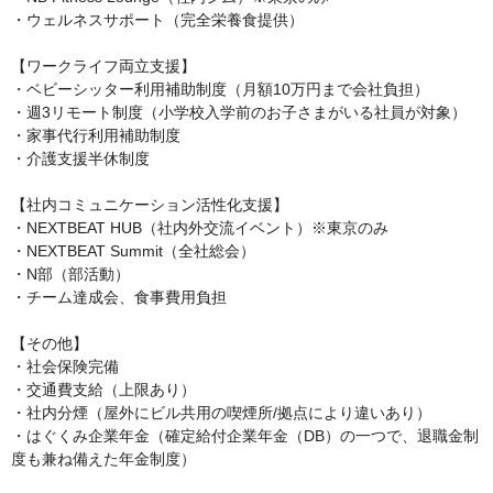
・ウェルネスサポート（完全栄養食提供）

【ワークライフ両立支援】

・ベビーシッター利用補助制度（月額10万円まで会社負担）

・週3リモート制度（小学校入学前のお子さまがいる社員が対象）

・家事代行利用補助制度

・介護支援半休制度

【社内コミュニケーション活性化支援】

・NEXTBEAT HUB（社内外交流イベント）※東京のみ

・NEXTBEAT Summit（全社総会）

・N部（部活動）

・チーム達成会、食事費用負担

【その他】

・社会保険完備

・交通費支給（上限あり）

・社内分煙（屋外にビル共用の喫煙所/拠点により違いあり）

・はぐくみ企業年金（確定給付企業年金（DB）の一つで、退職金制
度も兼ね備えた年金制度）