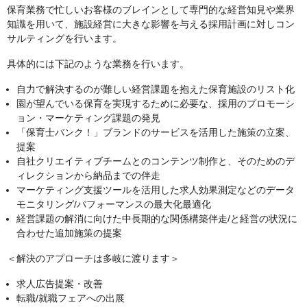
保育業務で忙しいお客様のブレインとして専門的な経営知見や業界
知識を用いて、施設経営に大きな影響を与える採用計画に対しコン
サルティングを行います。
具体的には下記のような業務を行います。
自力で解決するのが難しい経営課題を抱えた保育施設のリスト化
園が望んでいる保育を実現するために必要な、採用のプロモーシ
ョン・マーケティング課題の発見
「保育士バンク！」ブランドのサービスを活用した施策の立案、
提案
自社クリエイティブチームとのコンテンツ制作と、そのためのデ
ィレクションから納品までの伴走
マーケティング支援ツールを活用した求人効果測定などのデータ
モニタリング/パフォーマンスの最大化最適化
経営課題の解消に向けた中長期的な関係構築伴走/と経営の状況に
合わせた追加施策の提案
＜解決のアプローチは多岐に渡ります＞
求人広告提案・改善
転職/就職フェアへの出展