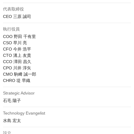
代表取締役
CEO 三原 誠司
執行役員
COO 野田 千有里

CSO 早川 亮

CFO 今井 浩平

CTO 溝上 友貴

CCO 澤田 昌久

CPO 川井 淳矢

CMO 駒﨑 誠一郎

CHRO 堤 早織
Strategic Advisor
石毛 陽子
Technology Evangelist
水島 宏太
設立