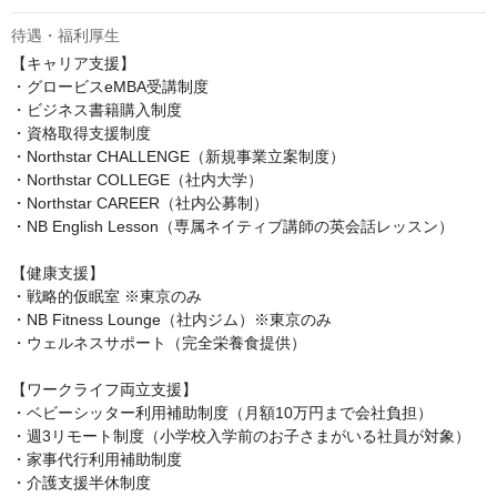
待遇・福利厚生
【キャリア支援】

・グロービスeMBA受講制度

・ビジネス書籍購入制度

・資格取得支援制度

・Northstar CHALLENGE（新規事業立案制度）

・Northstar COLLEGE（社内大学）

・Northstar CAREER（社内公募制）

・NB English Lesson（専属ネイティブ講師の英会話レッスン）

【健康支援】

・戦略的仮眠室 ※東京のみ

・NB Fitness Lounge（社内ジム）※東京のみ

・ウェルネスサポート（完全栄養食提供）

【ワークライフ両立支援】

・ベビーシッター利用補助制度（月額10万円まで会社負担）

・週3リモート制度（小学校入学前のお子さまがいる社員が対象）

・家事代行利用補助制度

・介護支援半休制度
