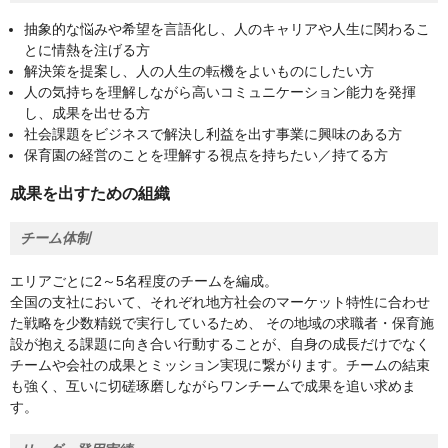
抽象的な悩みや希望を言語化し、人のキャリアや人生に関わるこ
とに情熱を注げる方
解決策を提案し、人の人生の転機をよいものにしたい方
人の気持ちを理解しながら高いコミュニケーション能力を発揮
し、成果を出せる方
社会課題をビジネスで解決し利益を出す事業に興味のある方
保育園の経営のことを理解する視点を持ちたい／持てる方
成果を出すための組織
チーム体制
エリアごとに2～5名程度のチームを編成。
全国の支社において、それぞれ地方社会のマーケット特性に合わせ
た戦略を少数精鋭で実行しているため、 その地域の求職者・保育施
設が抱える課題に向き合い行動することが、自身の成長だけでなく
チームや会社の成果とミッション実現に繋がります。チームの結束
も強く、互いに切磋琢磨しながらワンチームで成果を追い求めま
す。