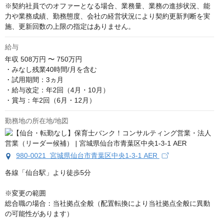
※契約社員でのオファーとなる場合、業務量、業務の進捗状況、能
力や業務成績、勤務態度、会社の経営状況により契約更新判断を実
施、更新回数の上限の指定はありません。
給与
年収
508万円 〜 750万円
・みなし残業40時間/月を含む

・試用期間：3ヵ月

・給与改定：年2回（4月・10月）

・賞与：年2回（6月・12月）
勤務地の所在地/地図
980-0021 宮城県仙台市青葉区中央1-3-1 AER
各線「仙台駅」より徒歩5分

※変更の範囲

総合職の場合：当社拠点全般（配置転換により当社拠点全般に異動
の可能性があります）
