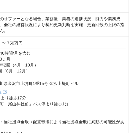
のオファーとなる場合、業務量、業務の進捗状況、能力や業務成
、会社の経営状況により契約更新判断を実施、更新回数の上限の指
ん。
 〜 750万円
0時間/月を含む

ヵ月

2回（4月・10月）

回（6月・12月）
9 石川県金沢市上堤町1番15号 金沢上堤町ビル
認
より徒歩17分

町・尾山神社前」バス停より徒歩1分

：当社拠点全般（配置転換により当社拠点全般に異動の可能性があ