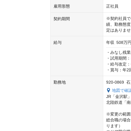
雇用形態
正社員
※契約社員で
契約期間
績、勤務態度
定はありませ
給与
年収
508万円
・みなし残業4
・試用期間：3
・給与改定：年
・賞与：年2
勤務地
920-086
地図で確
JR「金沢駅」
北陸鉄道「南
※変更の範囲

総合職の場合
ります）
