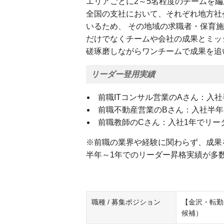
エリアごとに2～5名程度のチームを編
全国の支社において、それぞれ地方社
いるため、 その地域の求職者・保育
だけでなくチームや会社の成果とミッ
磋琢磨しながらワンチームで成果を追
リーダー登用実績
前職ITコンサル営業のAさん：入
前職不動産営業のBさん：入社半
前職教師のCさん：入社1年でリー
※前職の業界や経験に関わらず、成果
半年～1年でのリーダー昇格実績が多
職種 / 募集ポジション
【金沢・転勤
候補）