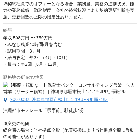
※契約社員でのオファーとなる場合、業務量、業務の進捗状況、能
力や業務成績、勤務態度、会社の経営状況により契約更新判断を実
施、更新回数の上限の指定はありません。
給与
年収
508万円 〜 750万円
・みなし残業40時間/月を含む

・試用期間：3ヵ月

・給与改定：年2回（4月・10月）

・賞与：年2回（6月・12月）
勤務地の所在地/地図
900-0032 沖縄県那覇市松山1-1-19 JPR那覇ビル
沖縄都市モノレール「県庁前」駅徒歩4分

※変更の範囲

総合職の場合：当社拠点全般（配置転換により当社拠点全般に異動
の可能性があります）
