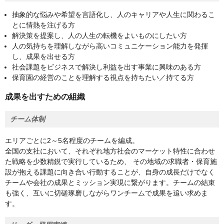
抽象的な悩みや希望を言語化し、人のキャリアや人生に関わるこ
とに情熱を注げる方
解決策を提案し、人の人生の転機をよいものにしたい方
人の気持ちを理解しながら高いコミュニケーション能力を発揮
し、成果を出せる方
社会課題をビジネスで解決し利益を出す事業に興味のある方
保育園の経営のことを理解する視点を持ちたい／持てる方
成果を出すための組織
チーム体制
エリアごとに2～5名程度のチームを編成。
全国の支社において、それぞれ地方社会のマーケット特性に合わせ
た戦略を少数精鋭で実行しているため、 その地域の求職者・保育施
設が抱える課題に向き合い行動することが、自身の成長だけでなく
チームや会社の成果とミッション実現に繋がります。チームの結束
も強く、互いに切磋琢磨しながらワンチームで成果を追い求めま
す。