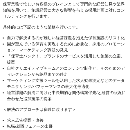
保育業務で忙しいお客様のブレインとして専門的な経営知見や業界
知識を用いて、施設経営に大きな影響を与える採用計画に対しコン
サルティングを行います。
具体的には下記のような業務を行います。
自力で解決するのが難しい経営課題を抱えた保育施設のリスト化
園が望んでいる保育を実現するために必要な、採用のプロモーシ
ョン・マーケティング課題の発見
「保育士バンク！」ブランドのサービスを活用した施策の立案、
提案
自社クリエイティブチームとのコンテンツ制作と、そのためのデ
ィレクションから納品までの伴走
マーケティング支援ツールを活用した求人効果測定などのデータ
モニタリング/パフォーマンスの最大化最適化
経営課題の解消に向けた中長期的な関係構築伴走/と経営の状況に
合わせた追加施策の提案
＜解決のアプローチは多岐に渡ります＞
求人広告提案・改善
転職/就職フェアへの出展