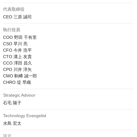
代表取締役
CEO 三原 誠司
執行役員
COO 野田 千有里

CSO 早川 亮

CFO 今井 浩平

CTO 溝上 友貴

CCO 澤田 昌久

CPO 川井 淳矢

CMO 駒﨑 誠一郎

CHRO 堤 早織
Strategic Advisor
石毛 陽子
Technology Evangelist
水島 宏太
設立