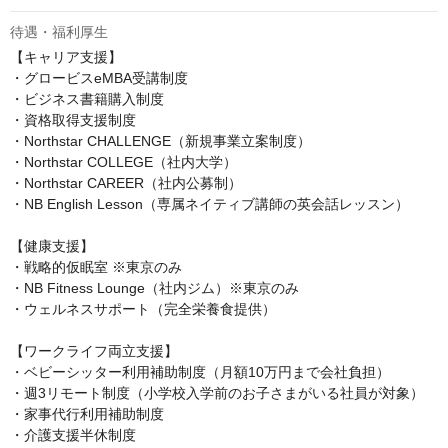
待遇・福利厚生
【キャリア支援】

・グロービスeMBA受講制度

・ビジネス書籍購入制度

・資格取得支援制度

・Northstar CHALLENGE（新規事業立案制度）

・Northstar COLLEGE（社内大学）

・Northstar CAREER（社内公募制）

・NB English Lesson（専属ネイティブ講師の英会話レッスン）

【健康支援】

・戦略的仮眠室 ※東京のみ

・NB Fitness Lounge（社内ジム）※東京のみ

・ウェルネスサポート（完全栄養食提供）

【ワークライフ両立支援】

・ベビーシッター利用補助制度（月額10万円まで会社負担）

・週3リモート制度（小学校入学前のお子さまがいる社員が対象）

・家事代行利用補助制度

・介護支援半休制度
