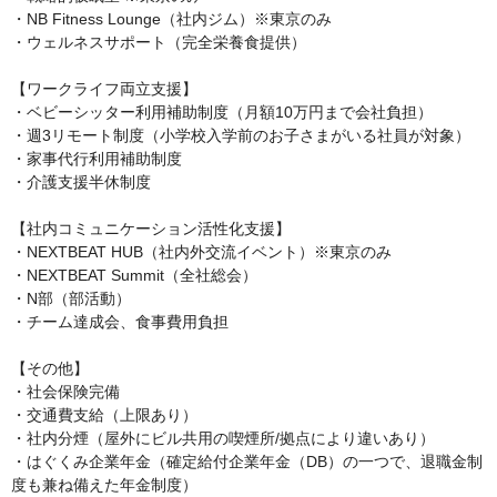
・NB Fitness Lounge（社内ジム）※東京のみ

・ウェルネスサポート（完全栄養食提供）

【ワークライフ両立支援】

・ベビーシッター利用補助制度（月額10万円まで会社負担）

・週3リモート制度（小学校入学前のお子さまがいる社員が対象）

・家事代行利用補助制度

・介護支援半休制度

【社内コミュニケーション活性化支援】

・NEXTBEAT HUB（社内外交流イベント）※東京のみ

・NEXTBEAT Summit（全社総会）

・N部（部活動）

・チーム達成会、食事費用負担

【その他】

・社会保険完備

・交通費支給（上限あり）

・社内分煙（屋外にビル共用の喫煙所/拠点により違いあり）

・はぐくみ企業年金（確定給付企業年金（DB）の一つで、退職金制
度も兼ね備えた年金制度）