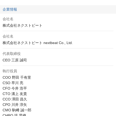
企業情報
会社名
株式会社ネクストビート
会社名
株式会社ネクストビート nextbeat Co., Ltd.
代表取締役
CEO 三原 誠司
執行役員
COO 野田 千有里

CSO 早川 亮

CFO 今井 浩平

CTO 溝上 友貴

CCO 澤田 昌久

CPO 川井 淳矢

CMO 駒﨑 誠一郎

CHRO 堤 早織