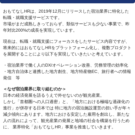
おもてなしHRは、2019年12月にリリースした宿泊業界に特化した
転職・就職支援サービスです。
市場がまだ成熟しきっておらず、類似サービスも少ない事業で、昨
年対比200%の成長を実現しています。
現在は、転職・就職支援にフォーカスをしたサービス内容ですが、
将来的にはおもてなしHRをプラットフォーム化し、複数プロダクト
を展開することにより以下を実現していきたいと考えています。
・宿泊業界で働く人のDX/オペレーション改善、労務管理の効率化
・地方自治体と連携した地方創生、地方特産物EC、旅行者への情報
発信 等
＜なぜ宿泊業界に取り組むのか＞
日本の経済発展を語るうえで外せないのが観光産業。
しかし「首都圏への人口過密」と、「地方における極端な過疎化の
進行」が併存する日本では 特に地方の宿泊施設運営の担い手が年々
減少傾向にあります。地方における安定した雇用を創出し、新たな
人の流れによって、観光産業の発展と地域の社会を構築を行うため
に、 業界特化「おもてなしHR」事業を推進していきます。