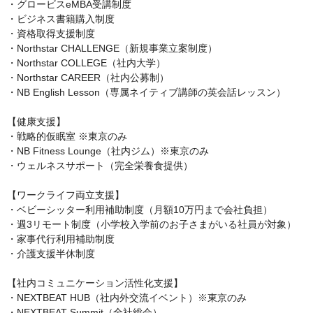
・グロービスeMBA受講制度

・ビジネス書籍購入制度

・資格取得支援制度

・Northstar CHALLENGE（新規事業立案制度）

・Northstar COLLEGE（社内大学）

・Northstar CAREER（社内公募制）

・NB English Lesson（専属ネイティブ講師の英会話レッスン）

【健康支援】

・戦略的仮眠室 ※東京のみ

・NB Fitness Lounge（社内ジム）※東京のみ

・ウェルネスサポート（完全栄養食提供）

【ワークライフ両立支援】

・ベビーシッター利用補助制度（月額10万円まで会社負担）

・週3リモート制度（小学校入学前のお子さまがいる社員が対象）

・家事代行利用補助制度

・介護支援半休制度

【社内コミュニケーション活性化支援】

・NEXTBEAT HUB（社内外交流イベント）※東京のみ

・NEXTBEAT Summit（全社総会）
