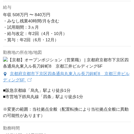
給与
年収
508万円 〜 840万円
・みなし残業40時間/月を含む

・試用期間：3ヵ月

・給与改定：年2回（4月・10月）

・賞与：年2回（6月・12月）
勤務地の所在地/地図
京都府京都市下京区四条通烏丸東入ル長刀鉾町8 京都三井ビル
ディング6F
■阪急京都線「烏丸」駅より徒歩1分 

■市営地下鉄烏丸線「四条」駅より徒歩1分

※変更の範囲：当社拠点全般（配置転換により当社拠点全般に異動
の可能性があります）
勤務時間