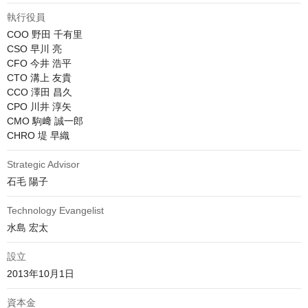
執行役員
COO 野田 千有里

CSO 早川 亮

CFO 今井 浩平

CTO 溝上 友貴

CCO 澤田 昌久

CPO 川井 淳矢

CMO 駒﨑 誠一郎

CHRO 堤 早織
Strategic Advisor
石毛 陽子
Technology Evangelist
水島 宏太
設立
2013年10月1日
資本金