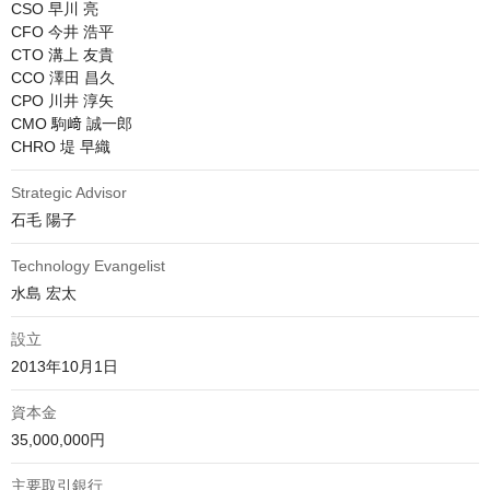
CSO 早川 亮

CFO 今井 浩平

CTO 溝上 友貴

CCO 澤田 昌久

CPO 川井 淳矢

CMO 駒﨑 誠一郎

CHRO 堤 早織
Strategic Advisor
石毛 陽子
Technology Evangelist
水島 宏太
設立
2013年10月1日
資本金
35,000,000円
主要取引銀行