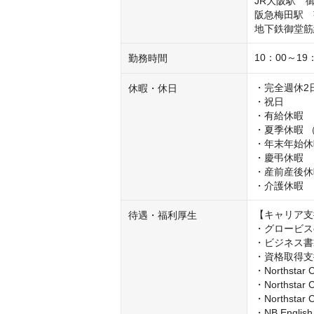
JR大阪駅　
阪急梅田駅　
地下鉄御堂筋
10：00～1
勤務時間
・完全週休2
休暇・休日
・祝日

・有給休暇

・夏季休暇 
・年末年始休
・慶弔休暇

・産前産後休
・介護休暇
【キャリア支
待遇・福利厚生
・グロービスe
・ビジネス書
・資格取得支
・Northst
・Northsta
・Northsta
・NB Engl