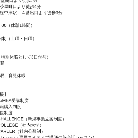
御堂筋口より徒歩7分

茶屋町口より徒歩4分

線中津駅　４番出口より徒歩3分
9：00（休憩1時間）
日制（土曜・日曜）

（特別休暇として3日付与）

暇

暇、育児休暇

援】

MBA受講制度

籍購入制度

援制度

ar CHALLENGE（新規事業立案制度）

r COLLEGE（社内大学）

r CAREER（社内公募制）

ish Lesson（専属ネイティブ講師の英会話レッスン）
