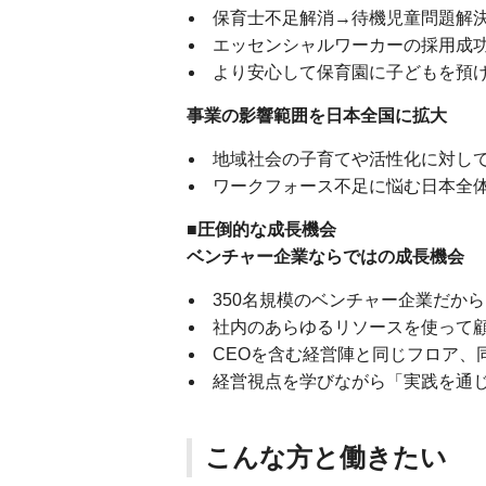
保育士不足解消→待機児童問題解
エッセンシャルワーカーの採用成
より安心して保育園に子どもを預
事業の影響範囲を日本全国に拡大
地域社会の子育てや活性化に対し
ワークフォース不足に悩む日本全
■圧倒的な成⻑機会
ベンチャー企業ならではの成⻑機会
350名規模のベンチャー企業だか
社内のあらゆるリソースを使って
CEOを含む経営陣と同じフロア、
経営視点を学びながら「実践を通
こんな方と働きたい