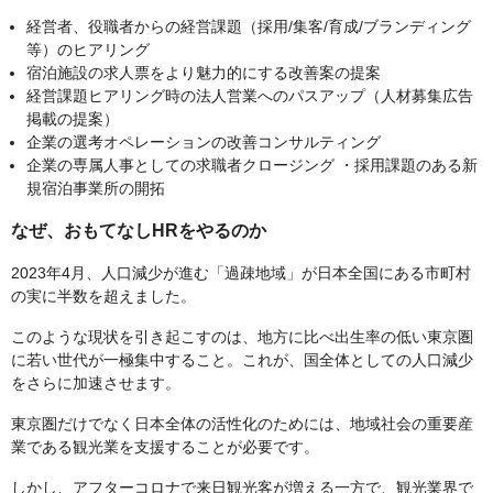
経営者、役職者からの経営課題（採用/集客/育成/ブランディング
等）のヒアリング
宿泊施設の求人票をより魅力的にする改善案の提案
経営課題ヒアリング時の法人営業へのパスアップ（人材募集広告
掲載の提案）
企業の選考オペレーションの改善コンサルティング
企業の専属人事としての求職者クロージング ・採用課題のある新
規宿泊事業所の開拓
なぜ、おもてなしHRをやるのか
2023年4月、人口減少が進む「過疎地域」が日本全国にある市町村
の実に半数を超えました。
このような現状を引き起こすのは、地方に比べ出生率の低い東京圏
に若い世代が一極集中すること。これが、国全体としての人口減少
をさらに加速させます。
東京圏だけでなく日本全体の活性化のためには、地域社会の重要産
業である観光業を支援することが必要です。
しかし、アフターコロナで来日観光客が増える一方で、観光業界で