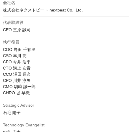
会社名
株式会社ネクストビート nextbeat Co., Ltd.
代表取締役
CEO 三原 誠司
執行役員
COO 野田 千有里

CSO 早川 亮

CFO 今井 浩平

CTO 溝上 友貴

CCO 澤田 昌久

CPO 川井 淳矢

CMO 駒﨑 誠一郎

CHRO 堤 早織
Strategic Advisor
石毛 陽子
Technology Evangelist