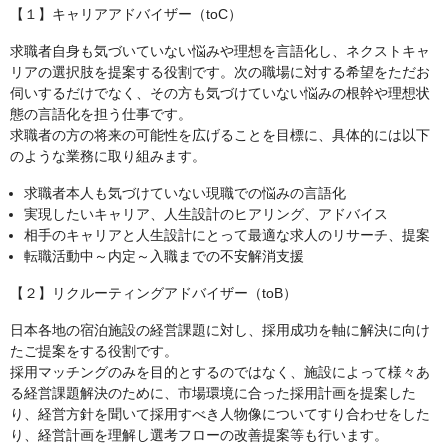
【１】キャリアアドバイザー（toC）
求職者自身も気づいていない悩みや理想を言語化し、ネクストキャ
リアの選択肢を提案する役割です。次の職場に対する希望をただお
伺いするだけでなく、その方も気づけていない悩みの根幹や理想状
態の言語化を担う仕事です。
求職者の方の将来の可能性を広げることを目標に、具体的には以下
のような業務に取り組みます。
求職者本人も気づけていない現職での悩みの言語化
実現したいキャリア、人生設計のヒアリング、アドバイス
相手のキャリアと人生設計にとって最適な求人のリサーチ、提案
転職活動中～内定～入職までの不安解消支援
【２】リクルーティングアドバイザー（toB）
日本各地の宿泊施設の経営課題に対し、採用成功を軸に解決に向け
たご提案をする役割です。
採用マッチングのみを目的とするのではなく、施設によって様々あ
る経営課題解決のために、市場環境に合った採用計画を提案した
り、経営方針を聞いて採用すべき人物像についてすり合わせをした
り、経営計画を理解し選考フローの改善提案等も行います。