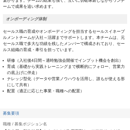
繋がります。チームの結束も強く、互いに切磋琢磨しながらワンチ
ームで成果を追い求めます。
オンボーディング体制
セールス職の育成やオンボーディングを担当するセールスイネーブ
ルメントチームが入社～活躍までサポートします。本チームは、元
セールス職で多大な功績を残したメンバーで構成されており、セー
ルス組織の育成・牽引を担っています。
研修（入社後4日間～適時勉強会開催でインプット機会を創出）
育成（基礎から実践トレーニングまで横断的にフォロー、営業力
の底上げに伴走）
ナレッジ型化（データや営業ノウハウを活用し、誰もが使える形
にして共有）
配置（適正に応じた事業・職種への配置）
募集要項
職種 / 募集ポジション名