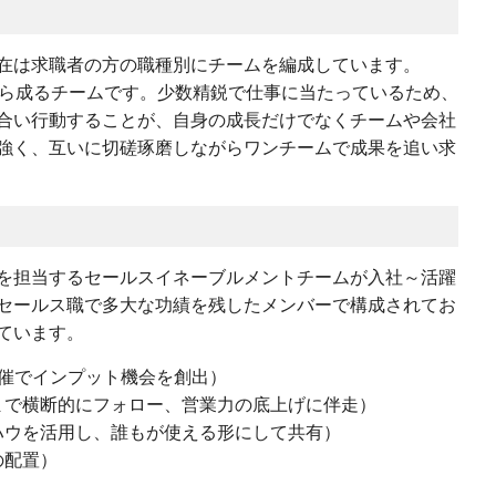
在は求職者の方の職種別にチームを編成しています。
から成るチームです。少数精鋭で仕事に当たっているため、
合い行動することが、自身の成長だけでなくチームや会社
強く、互いに切磋琢磨しながらワンチームで成果を追い求
を担当するセールスイネーブルメントチームが入社～活躍
セールス職で多大な功績を残したメンバーで構成されてお
ています。
開催でインプット機会を創出）
まで横断的にフォロー、営業力の底上げに伴走）
ハウを活用し、誰もが使える形にして共有）
の配置）