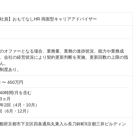
社員】おもてなしHR 両面型キャリアアドバイザー
のオファーとなる場合、業務量、業務の進捗状況、能力や業務成
、会社の経営状況により契約更新判断を実施、更新回数の上限の指
。 

制度あり。
 〜 450万円
0時間/月を含む

ヵ月

2回（4月・10月）

回（6月・12月）
08 京都府京都市下京区四条通烏丸東入ル長刀鉾町8京都三井ビルディン