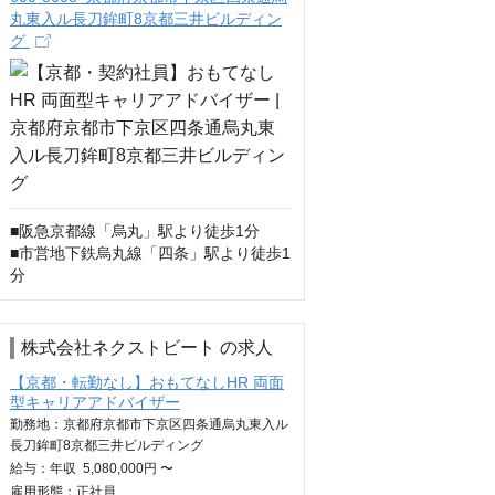
丸東入ル長刀鉾町8京都三井ビルディン
グ
■阪急京都線「烏丸」駅より徒歩1分 

■市営地下鉄烏丸線「四条」駅より徒歩1
分
株式会社ネクストビート の求人
【京都・転勤なし】おもてなしHR 両面
型キャリアアドバイザー
勤務地：京都府京都市下京区四条通烏丸東入ル
長刀鉾町8京都三井ビルディング
給与：
年収
5,080,000円 〜
雇用形態：正社員