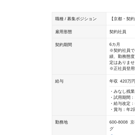
職種 / 募集ポジション
【京都・契約
雇用形態
契約社員
6カ月

契約期間
※契約社員で
績、勤務態度
定はありません
※正社員登用
給与
年収
420万円
・みなし残業4
・試用期間：3
・給与改定：年
・賞与：年2
勤務地
600-80
グ