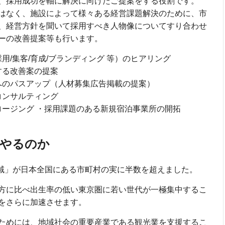
、採用成功を軸に解決に向けたご提案をする役割です。
はなく、施設によって様々ある経営課題解決のために、市
、経営方針を聞いて採用すべき人物像についてすり合わせ
ーの改善提案等も行います。
/集客/育成/ブランディング 等）のヒアリング
する改善案の提案
へのパスアップ（人材募集広告掲載の提案）
コンサルティング
ージング ・採用課題のある新規宿泊事業所の開拓
をやるのか
地域」が日本全国にある市町村の実に半数を超えました。
方に比べ出生率の低い東京圏に若い世代が一極集中するこ
をさらに加速させます。
ためには、地域社会の重要産業である観光業を支援するこ