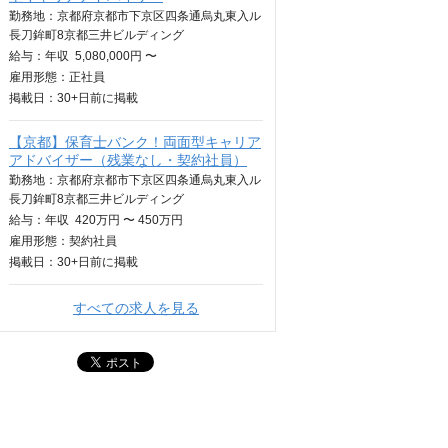
勤務地：京都府京都市下京区四条通烏丸東入ル
長刀鉾町8京都三井ビルディング
給与：
年収
5,080,000円 〜
雇用形態：正社員
掲載日：
30+日
前に掲載
【京都】保育士バンク！両面型キャリア
アドバイザー（残業なし・契約社員）
勤務地：京都府京都市下京区四条通烏丸東入ル
長刀鉾町8京都三井ビルディング
給与：
年収
420万円 〜 450万円
雇用形態：契約社員
掲載日：
30+日
前に掲載
すべての求人を見る