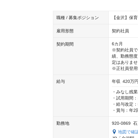
職種 / 募集ポジション
【金沢】保育
雇用形態
契約社員
6カ月

契約期間
※契約社員で
績、勤務態度
定はありません
※正社員登用
給与
年収
420万円
・みなし残業4
・試用期間：3
・給与改定：年
・賞与：年2
勤務地
920-086
地図で確