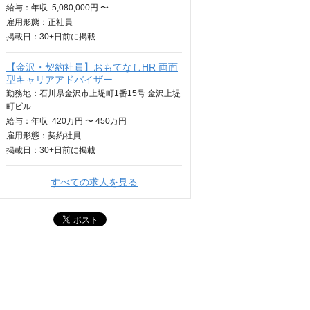
給与：
年収
5,080,000円 〜
雇用形態：正社員
掲載日：
30+日
前に掲載
【金沢・契約社員】おもてなしHR 両面
型キャリアアドバイザー
勤務地：石川県金沢市上堤町1番15号 金沢上堤
町ビル
給与：
年収
420万円 〜 450万円
雇用形態：契約社員
掲載日：
30+日
前に掲載
すべての求人を見る