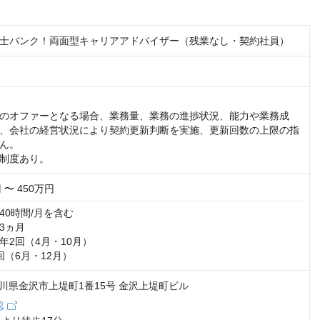
士バンク！両面型キャリアアドバイザー（残業なし・契約社員）
のオファーとなる場合、業務量、業務の進捗状況、能力や業務成
、会社の経営状況により契約更新判断を実施、更新回数の上限の指
。 

制度あり。
 〜 450万円
0時間/月を含む

ヵ月

2回（4月・10月）

回（6月・12月）
9 石川県金沢市上堤町1番15号 金沢上堤町ビル
認