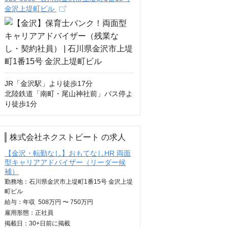
金沢上堤町ビル
JR「金沢駅」より徒歩17分

北陸鉄道「南町・尾山神社前」バス停よ
り徒歩1分
株式会社ネクストビート の求人
【金沢・転勤なし】おもてなしHR 両面
型キャリアアドバイザー（リーダー候
補）
勤務地：石川県金沢市上堤町1番15号 金沢上堤
町ビル
給与：
年収
508万円 〜 750万円
雇用形態：正社員
掲載日：
30+日
前に掲載