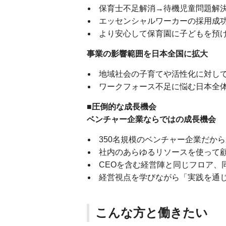
保育士不足解消→待機児童問題解
エッセンシャルワーカーの採用成
より安心して保育園に子どもを預
事業の影響範囲を日本全国に拡大
地域社会の子育てや活性化に対し
ワークフォース不足に悩む日本全
■圧倒的な成⻑機会
ベンチャー企業ならではの成⻑機会
350名規模のベンチャー企業だか
社内のあらゆるリソースを使って
CEOを含む経営陣と同じフロア、
経営視点を学びながら「実践を通
こんな方と働きたい