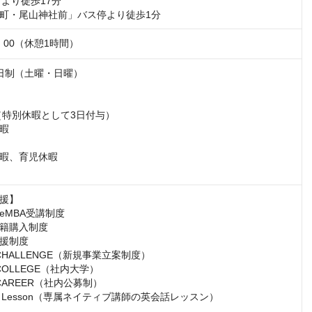
より徒歩17分

町・尾山神社前」バス停より徒歩1分
9：00（休憩1時間）
日制（土曜・日曜）

（特別休暇として3日付与）

暇

暇、育児休暇

援】

MBA受講制度

籍購入制度

援制度

ar CHALLENGE（新規事業立案制度）

r COLLEGE（社内大学）

r CAREER（社内公募制）

ish Lesson（専属ネイティブ講師の英会話レッスン）
