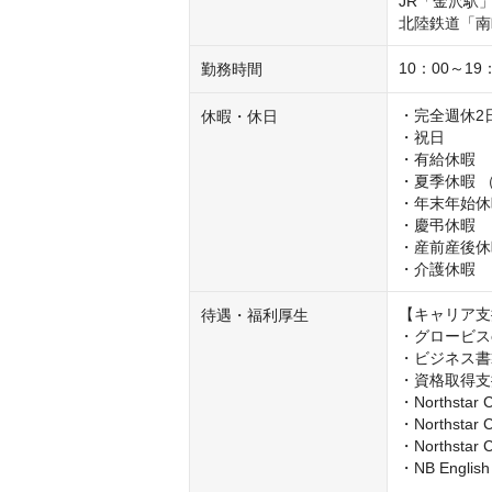
JR「金沢駅」
北陸鉄道「南
10：00～1
勤務時間
・完全週休2
休暇・休日
・祝日

・有給休暇

・夏季休暇 
・年末年始休
・慶弔休暇

・産前産後休
・介護休暇
【キャリア支
待遇・福利厚生
・グロービスe
・ビジネス書
・資格取得支
・Northst
・Northsta
・Northsta
・NB Engl