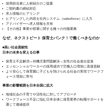
採用担当者に人材紹介のご提案
ご契約書の締結対応
求人情報のヒアリング
ヒアリングした内容を社内システム（salesforce）に入力
アドバイザーへ求人情報を共有
【その他】事業や部署に関する種々の付随業務
なぜ、ネクストビート 保育士バンク！で働くべきなのか
■高い社会貢献性
日本の未来を変える仕事
保育士不足解消→待機児童問題解決→女性の社会進出促進
エッセンシャルワーカーの採用成功で労働人口増加に直接貢献
より安心して保育園に子どもを預けられる社会の実現でワークフ
ォース増加に寄与
事業の影響範囲を日本全国に拡大
地域社会の子育てや活性化に対してアプローチ
ワークフォース不足に悩む日本全体に保育業界の転職サポートを
通じて価値提供