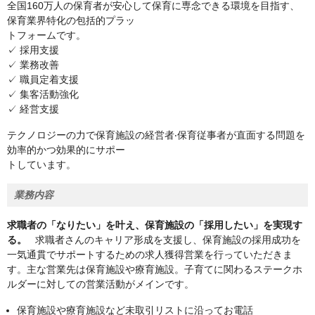
全国160万人の保育者が安心して保育に専念できる環境を目指す、
保育業界特化の包括的プラッ
トフォームです。
✓ 採用支援
✓ 業務改善
✓ 職員定着支援
✓ 集客活動強化
✓ 経営支援
テクノロジーの力で保育施設の経営者‧保育従事者が直面する問題を
効率的かつ効果的にサポー
トしています。
業務内容
求職者の「なりたい」を叶え、保育施設の「採用したい」を実現す
る。
求職者さんのキャリア形成を支援し、保育施設の採用成功を
一気通貫でサポートするための求人獲得営業を行っていただきま
す。主な営業先は保育施設や療育施設。子育てに関わるステークホ
ルダーに対しての営業活動がメインです。
保育施設や療育施設など未取引リストに沿ってお電話