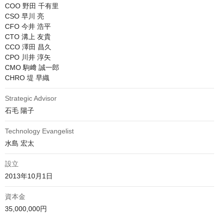
COO 野田 千有里

CSO 早川 亮

CFO 今井 浩平

CTO 溝上 友貴

CCO 澤田 昌久

CPO 川井 淳矢

CMO 駒﨑 誠一郎

CHRO 堤 早織
Strategic Advisor
石毛 陽子
Technology Evangelist
水島 宏太
設立
2013年10月1日
資本金
35,000,000円