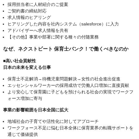
採用担当者に人材紹介のご提案
ご契約書の締結対応
求人情報のヒアリング
ヒアリングした内容を社内システム（salesforce）に入力
アドバイザーへ求人情報を共有
【その他】事業や部署に関する種々の付随業務
なぜ、ネクストビート 保育士バンク！で働くべきなのか
■高い社会貢献性
日本の未来を変える仕事
保育士不足解消→待機児童問題解決→女性の社会進出促進
エッセンシャルワーカーの採用成功で労働人口増加に直接貢献
より安心して保育園に子どもを預けられる社会の実現でワークフ
ォース増加に寄与
事業の影響範囲を日本全国に拡大
地域社会の子育てや活性化に対してアプローチ
ワークフォース不足に悩む日本全体に保育業界の転職サポートを
通じて価値提供