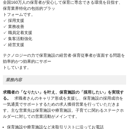
全国160万人の保育者が安心して保育に専念できる環境を目指す、
保育業界特化の包括的プラッ
トフォームです。
✓ 採用支援
✓ 業務改善
✓ 職員定着支援
✓ 集客活動強化
✓ 経営支援
テクノロジーの力で保育施設の経営者‧保育従事者が直面する問題を
効率的かつ効果的にサポー
トしています。
業務内容
求職者の「なりたい」を叶え、保育施設の「採用したい」を実現す
る。
求職者さんのキャリア形成を支援し、保育施設の採用成功を
一気通貫でサポートするための求人獲得営業を行っていただきま
す。主な営業先は保育施設や療育施設。子育てに関わるステークホ
ルダーに対しての営業活動がメインです。
保育施設や療育施設など未取引リストに沿ってお電話