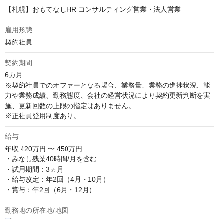
【札幌】おもてなしHR コンサルティング営業・法人営業
雇用形態
契約社員
契約期間
6カ月

※契約社員でのオファーとなる場合、業務量、業務の進捗状況、能
力や業務成績、勤務態度、会社の経営状況により契約更新判断を実
施、更新回数の上限の指定はありません。 

※正社員登用制度あり。
給与
年収
420万円 〜 450万円
・みなし残業40時間/月を含む

・試用期間：3ヵ月

・給与改定：年2回（4月・10月）

・賞与：年2回（6月・12月）
勤務地の所在地/地図