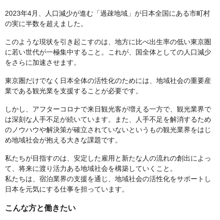
2023年4月、人口減少が進む「過疎地域」が日本全国にある市町村
の実に半数を超えました。
このような現状を引き起こすのは、地方に比べ出生率の低い東京圏
に若い世代が一極集中すること。これが、国全体としての人口減少
をさらに加速させます。
東京圏だけでなく日本全体の活性化のためには、地域社会の重要産
業である観光業を支援することが必要です。
しかし、アフターコロナで来日観光客が増える一方で、観光業界で
は深刻な人手不足が続いています。また、人手不足を解消するため
のノウハウや解決策が確立されていないというもの観光業界をはじ
め地域社会が抱える大きな課題です。
私たちが目指すのは、安定した雇用と新たな人の流れの創出によっ
て、将来に渡り活力ある地域社会を構築していくこと。
私たちは、宿泊業界の支援を通じ、地域社会の活性化をサポートし
日本を元気にする仕事を担っています。
こんな方と働きたい