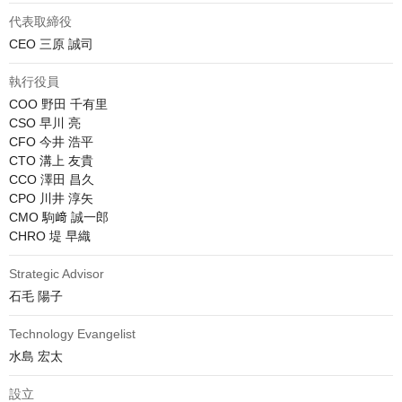
代表取締役
CEO 三原 誠司
執行役員
COO 野田 千有里

CSO 早川 亮

CFO 今井 浩平

CTO 溝上 友貴

CCO 澤田 昌久

CPO 川井 淳矢

CMO 駒﨑 誠一郎

CHRO 堤 早織
Strategic Advisor
石毛 陽子
Technology Evangelist
水島 宏太
設立