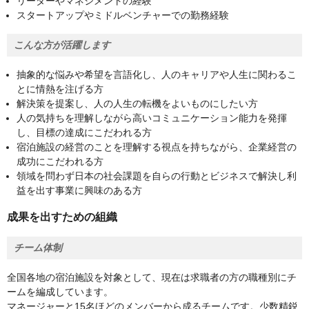
リーダーやマネジメントの経験
スタートアップやミドルベンチャーでの勤務経験
こんな方が活躍します
抽象的な悩みや希望を言語化し、人のキャリアや人生に関わるこ
とに情熱を注げる方
解決策を提案し、人の人生の転機をよいものにしたい方
人の気持ちを理解しながら高いコミュニケーション能力を発揮
し、目標の達成にこだわれる方
宿泊施設の経営のことを理解する視点を持ちながら、企業経営の
成功にこだわれる方
領域を問わず日本の社会課題を自らの行動とビジネスで解決し利
益を出す事業に興味のある方
成果を出すための組織
チーム体制
全国各地の宿泊施設を対象として、現在は求職者の方の職種別にチ
ームを編成しています。
マネージャーと15名ほどのメンバーから成るチームです。少数精鋭