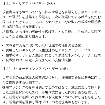
【１】キャリアアドバイザー（toC）
求職者自身も気づいていない悩みや理想を言語化し、ネクストキャ
リアの選択肢を提案する役割です。次の職場に対する希望をただお
伺いするだけでなく、その方も気づけていない悩みの根幹や理想状
態の言語化を担う仕事です。
求職者の方の将来の可能性を広げることを目標に、具体的には以下
のような業務に取り組みます。
求職者本人も気づけていない現職での悩みの言語化
実現したいキャリア、人生設計のヒアリング、アドバイス
相手のキャリアと人生設計にとって最適な求人のリサーチ、提案
転職活動中～内定～入職までの不安解消支援
【２】リクルーティングアドバイザー（toB）
日本各地の宿泊施設の経営課題に対し、採用成功を軸に解決に向け
たご提案をする役割です。
採用マッチングのみを目的とするのではなく、施設によって様々あ
る経営課題解決のために、市場環境に合った採用計画を提案した
り、経営方針を聞いて採用すべき人物像についてすり合わせをした
り、経営計画を理解し選考フローの改善提案等も行います。