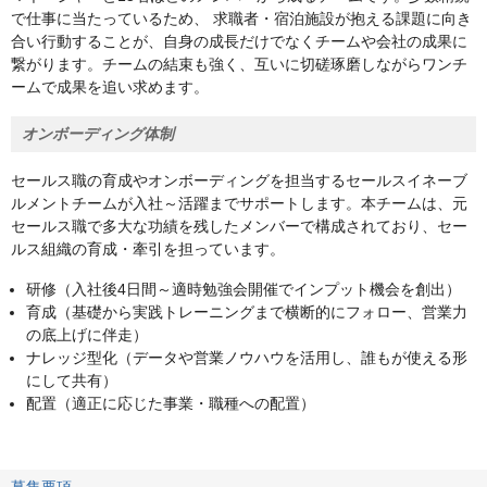
で仕事に当たっているため、 求職者・宿泊施設が抱える課題に向き
合い行動することが、自身の成長だけでなくチームや会社の成果に
繋がります。チームの結束も強く、互いに切磋琢磨しながらワンチ
ームで成果を追い求めます。
オンボーディング体制
セールス職の育成やオンボーディングを担当するセールスイネーブ
ルメントチームが入社～活躍までサポートします。本チームは、元
セールス職で多大な功績を残したメンバーで構成されており、セー
ルス組織の育成・牽引を担っています。
研修（入社後4日間～適時勉強会開催でインプット機会を創出）
育成（基礎から実践トレーニングまで横断的にフォロー、営業力
の底上げに伴走）
ナレッジ型化（データや営業ノウハウを活用し、誰もが使える形
にして共有）
配置（適正に応じた事業・職種への配置）