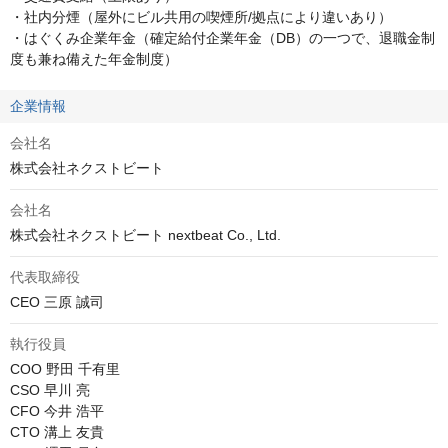
・社内分煙（屋外にビル共用の喫煙所/拠点により違いあり）

・はぐくみ企業年金（確定給付企業年金（DB）の一つで、退職金制
度も兼ね備えた年金制度）
企業情報
会社名
株式会社ネクストビート
会社名
株式会社ネクストビート nextbeat Co., Ltd.
代表取締役
CEO 三原 誠司
執行役員
COO 野田 千有里

CSO 早川 亮

CFO 今井 浩平

CTO 溝上 友貴
