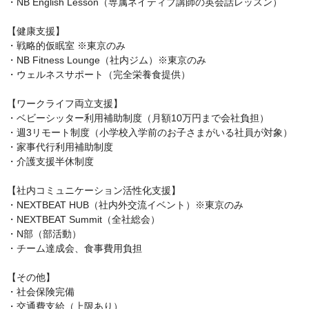
・NB English Lesson（専属ネイティブ講師の英会話レッスン）

【健康支援】

・戦略的仮眠室 ※東京のみ

・NB Fitness Lounge（社内ジム）※東京のみ

・ウェルネスサポート（完全栄養食提供）

【ワークライフ両立支援】

・ベビーシッター利用補助制度（月額10万円まで会社負担）

・週3リモート制度（小学校入学前のお子さまがいる社員が対象）

・家事代行利用補助制度

・介護支援半休制度

【社内コミュニケーション活性化支援】

・NEXTBEAT HUB（社内外交流イベント）※東京のみ

・NEXTBEAT Summit（全社総会）

・N部（部活動）

・チーム達成会、食事費用負担

【その他】

・社会保険完備

・交通費支給（上限あり）
