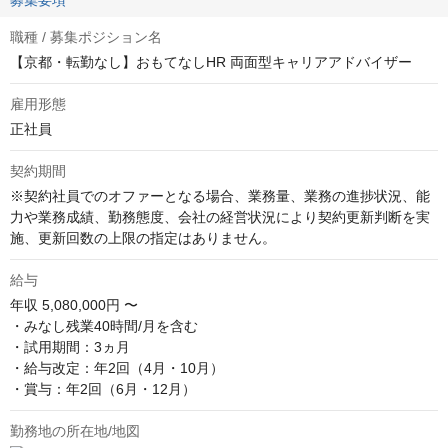
募集要項
職種 / 募集ポジション名
【京都・転勤なし】おもてなしHR 両面型キャリアアドバイザー
雇用形態
正社員
契約期間
※契約社員でのオファーとなる場合、業務量、業務の進捗状況、能
力や業務成績、勤務態度、会社の経営状況により契約更新判断を実
施、更新回数の上限の指定はありません。
給与
年収
5,080,000円 〜
・みなし残業40時間/月を含む

・試用期間：3ヵ月

・給与改定：年2回（4月・10月）

・賞与：年2回（6月・12月）
勤務地の所在地/地図