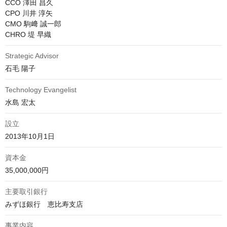
CCO 澤田 昌久

CPO 川井 淳矢

CMO 駒﨑 誠一郎

CHRO 堤 早織
Strategic Advisor
石毛 陽子
Technology Evangelist
水島 宏太
設立
2013年10月1日
資本金
35,000,000円
主要取引銀行
みずほ銀行　恵比寿支店
事業内容