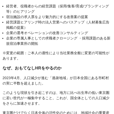
経営者、役職者からの経営課題（採用/集客/育成/ブランディング
等）のヒアリング
宿泊施設の求人票をより魅力的にする改善案の提案
経営課題ヒアリング時の法人営業へのパスアップ（人材募集広告
掲載の提案）
企業の選考オペレーションの改善コンサルティング
企業の専属人事としての求職者クロージング ・採用課題のある新
規宿泊事業所の開拓
※変更の範囲：ご本人の適性により当社業務全般に変更の可能性が
あります。
なぜ、おもてなしHRをやるのか
2023年4月、人口減少が進む「過疎地域」が日本全国にある市町村
の実に半数を超えました。
このような現状を引き起こすのは、地方に比べ出生率の低い東京圏
に若い世代が一極集中すること。これが、国全体としての人口減少
をさらに加速させます。
東京圏だけでなく日本全体の活性化のためには、地域社会の重要産