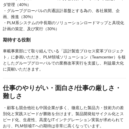
ダ管理（40%）
・グループグローバルの共通設計基盤とする為の、各社展開、企
画、推進（30%）
・PLM系システムの中長期のソリューションロードマップと具現化
計画の策定、及び実行（30%）
期待する役割
車載事業部にて取り組んでいる「設計製造プロセス変革プロジェク
ト」に参画いただき、PLM領域ソリューション（Teamcenter）を核
としたグループグローバルでの業務改革実行を支援し、利益最大化
に貢献いただきます。
仕事のやりがい・面白さ/仕事の厳しさ・
難しさ
・顧客も競合他社も中国企業が多く、徹底した製品力・技術力の差
別化と実践スピードが勝敗を分けます。製品開発短サイクル化とス
ピード化、生産性、高度なITインテグレーション実装が求められて
おり、PLM領域ITへの期待は非常に高くなっています。