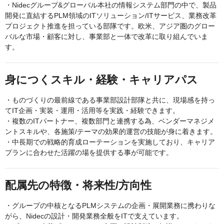
・Nidecグループ&グローバル本社の情報システム部門の中で、製品
開発に直結するPLM領域のITソリューション/ITサービス、業務改革
プロジェクト推進を担っている部隊です。欧米、アジア圏のグロー
バルな市場・顧客に対し、事業部と一体で改革に取り組んでいま
す。
身につくスキル・経験・キャリアパス
・ものづくりの最前線である事業部設計部隊と共に、現場感を持っ
てIT企画・実装・運用・活用等を実践・経験できます。
・複数のITパートナー、複数部門と連携する為、ベンダーマネジメ
ントスキルや、各施策/テーマの効果的運営の技能が身に着きます。
・中長期での戦略的育成ローテーションを実施しており、キャリア
プランに合わせた活躍の場を提供する事が可能です。
配属先の特徴・将来性/方向性
・グループの中核となるPLMシステムの企画・展開業務に携わりな
がら、Nidecの設計・開発業務全般をITで支えています。