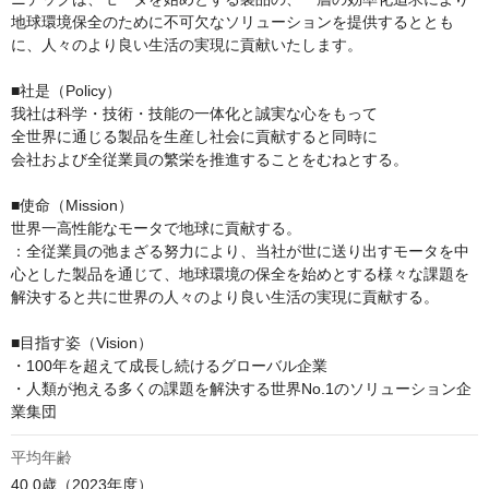
地球環境保全のために不可欠なソリューションを提供するととも
に、人々のより良い生活の実現に貢献いたします。

■社是（Policy）

我社は科学・技術・技能の一体化と誠実な心をもって

全世界に通じる製品を生産し社会に貢献すると同時に

会社および全従業員の繁栄を推進することをむねとする。

■使命（Mission）

世界一高性能なモータで地球に貢献する。

：全従業員の弛まざる努力により、当社が世に送り出すモータを中
心とした製品を通じて、地球環境の保全を始めとする様々な課題を
解決すると共に世界の人々のより良い生活の実現に貢献する。

■目指す姿（Vision）

・100年を超えて成長し続けるグローバル企業

・人類が抱える多くの課題を解決する世界No.1のソリューション企
業集団
平均年齢
40.0歳（2023年度）
