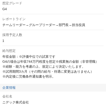
想定グレード
G4
レポートライン
チームリーダー→グループリーダー→部門長→担当役員
採用予定人数
1
給与想定
年収金額：※評価中位での試算です

G4の場合は年収744万円程度を想定※残業無の金額（非管理職）

※経験・能力を考慮の上、規定により決定いたします。

※試用期間3カ月（その間の給与・待遇に変更はありません）

※内定後に労働条件通知書を明示。
企業情報
会社名
ニデック株式会社