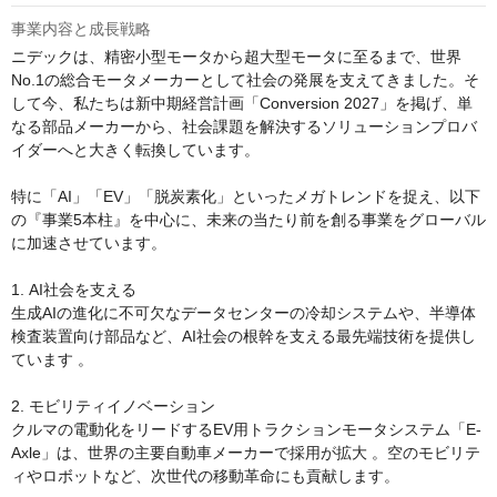
事業内容と成長戦略
ニデックは、精密小型モータから超大型モータに至るまで、世界
No.1の総合モータメーカーとして社会の発展を支えてきました。そ
して今、私たちは新中期経営計画「Conversion 2027」を掲げ、単
なる部品メーカーから、社会課題を解決するソリューションプロバ
イダーへと大きく転換しています。

特に「AI」「EV」「脱炭素化」といったメガトレンドを捉え、以下
の『事業5本柱』を中心に、未来の当たり前を創る事業をグローバル
に加速させています。

1. AI社会を支える

生成AIの進化に不可欠なデータセンターの冷却システムや、半導体
検査装置向け部品など、AI社会の根幹を支える最先端技術を提供し
ています 。

2. モビリティイノベーション

クルマの電動化をリードするEV用トラクションモータシステム「E-
Axle」は、世界の主要自動車メーカーで採用が拡大 。空のモビリテ
ィやロボットなど、次世代の移動革命にも貢献します。
