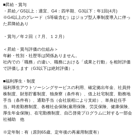
■昇給・賞与

・昇給／G5以上：適宜、G4：四半期、G3以下：年1回(4月)

※G4以上のグレード（S等級含む）はジョブ型人事制度導入に伴っ
た昇降給あり

・賞与／年２回（７月、１２月）

＜昇給・賞与評価の仕組み＞

年齢・性別・社歴等は関係ありません。

社内での「職務」の違い、職務における「成果と行動」を相対評価
で評価します（G3以下は絶対評価）。

■福利厚生・制度

福利厚生アウトソーシングサービスの利用、確定拠出年金、社員持
株制度、財形貯蓄制度、独身寮（条件有）、借上社宅制度、勤務地
手当（条件有）、通勤手当（会社規程により支給）、単身赴任手
当、時差勤務制度、各種社会保険(雇用保険、労災保険、健康保険、
厚生年金保険)、在宅勤務制度、自己啓発プログラムに対する一部会
社補助　他

※定年制：有（原則65歳、定年後の再雇用制度有）
