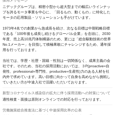
採用メッセージ
ニデックグループは、精密小型から超大型までの幅広いラインナッ
プを誇るモータ事業を中心に、「回るもの、動くもの」に特化した
モータの応用製品・ソリューションも手がけています。

1973年4名での創業から急成長を続け、次なる目標は中期戦略目標
である「100年後も成長し続けるグローバル企業」を念頭に、2030
年度、売上高10兆円体制構築のため、更には「総合駆動技術の世界
No.1メーカー」を目指して積極果敢にチャレンジするため、通年採
用を行っております。

当社では、学歴・社歴・国籍・性別は一切関係なく、成果主義の会
社です。そのため、当社の採用活動においては、３P(proactive=自
発性、professional=専門性、productive=生産性)力のある人材を社
内外で求めています。高い目標に向かって自身を高めながら挑戦し
ていきたい方が中途入社で活躍いただいております。
新型コロナウイルス感染症の拡大に伴う採用活動への対策について
適性検査・面接は原則オンラインでの対応を行っております。
労働施策総合推進法に基づく中途採用比率の公表