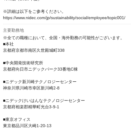
※詳細は以下をご参考ください。

https://www.nidec.com/jp/sustainability/social/employee/topic001/
主要勤務地
※全ての職種において、全国・海外勤務の可能性がございます。

■本社

京都府京都市南区久世殿城町338

■中央開発技術研究所

京都府向日市ニデックパーク33番地C棟

■ニデック新川崎テクノロジーセンター

神奈川県川崎市幸区新川崎2-8

■ニデックけいはんなテクノロジーセンター

京都府相楽郡精華町光台3-9-1

■東京オフィス

東京都品川区大崎1-20-13
