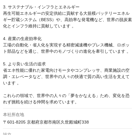
3. サステナブル・インフラとエネルギー

再生可能エネルギーの安定供給に貢献する大規模バッテリーエネル
ギー貯蔵システム（BESS）や、高効率な発電機など、世界の脱炭素
化とインフラ維持に貢献しています 。

4. 産業の生産効率化

工場の自動化・省人化を実現する精密減速機やプレス機械、ロボッ
ト部品などを通じ、世界中のモノづくりの進化を牽引しています 。

5. より良い生活の追求

省エネ性能に優れた家電向けモータやコンプレッサ、商業施設の空
調・エレベータなど、世界中の人々の快適で質の高い生活を支えて
います 。

これらの領域で、世界中の人々の「夢をかなえる」ため、変化を恐
れず挑戦を続ける仲間を求めています。
本社所在地
〒601-8205 京都府京都市南区久世殿城町338
設立