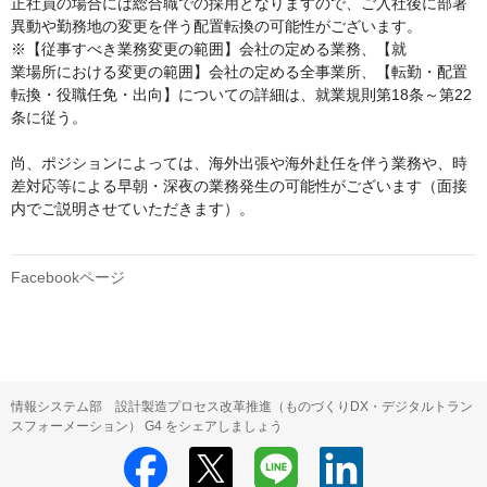
正社員の場合には総合職での採用となりますので、ご入社後に部署
異動や勤務地の変更を伴う配置転換の可能性がございます。

※【従事すべき業務変更の範囲】会社の定める業務、【就

業場所における変更の範囲】会社の定める全事業所、【転勤・配置
転換・役職任免・出向】についての詳細は、就業規則第18条～第22
条に従う。

尚、ポジションによっては、海外出張や海外赴任を伴う業務や、時
差対応等による早朝・深夜の業務発生の可能性がございます（面接
内でご説明させていただきます）。

Facebookページ
情報システム部 設計製造プロセス改革推進（ものづくりDX・デジタルトラン
スフォーメーション） G4 をシェアしましょう