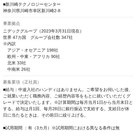
■新川崎テクノロジーセンター

事業拠点
ニデックグループ（2023年3月31日現在）

世界 47カ国　グループ会社数 347社

※内訳

　アジア・オセアニア 198社

　欧州・中東・アフリカ 90社

　北米 33社

募集要項（正社員）
■給与：中途入社のハンディはありません。ご希望をお伺いした後、
ご就業いただく職務内容、ご経歴内容等をもとに就いていただくグ
レードで決定いたします。※計算期間は毎月当月1日から当月末日と
する。給与は月1回、毎月28日に銀行振込で支給する。支給日が休
日に当たるときは、その前日に繰り上げる。

■試用期間 ：有（3カ月）※試用期間における異なる条件は無
