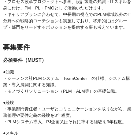
・プロセス改革プロジェクトへ参画、設計製造の知識・ITスキルを
身に付け、PM・PL・PMOとして活動いただけます。
・キャリアプランに合わせて、中長期の視点でのPLM領域以外のIT
分野への戦略的ローテションも実施しており、将来的にはグルー
プ・部門をリードするポジションを提供する事も考えています。
募集要件
必須要件（MUST）
●知識
・シーメンス社PLMシステム TeamCenter の仕様、システム構
築・導入展開に関する知識。
・モノづくりソリューション（PLM・ALM等）の基礎知識。
●経験
・事業部門責任者・ユーザとコミュニケーションを取りながら、業
務整理や要件定義の経験を3年程度。
・PLMシステム導入、PJ企画又はそれに準ずる経験を3年程度。
●スキル