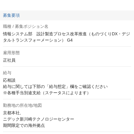
募集要項
職種 / 募集ポジション名
情報システム部 設計製造プロセス改革推進（ものづくりDX・デジ
タルトランスフォーメーション） G4
雇用形態
正社員
給与
応相談
給与に関しては下部の「給与想定」欄をご確認ください

※各種手当別途支給（ステータスによります）
勤務地の所在地/地図
京都本社,

ニデック新川崎テクノロジーセンター

期間限定での海外拠点