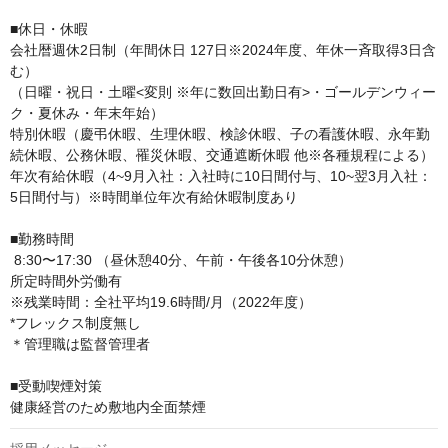
■休日・休暇

会社暦週休2日制（年間休日 127日※2024年度、年休一斉取得3日含
む）

（日曜・祝日・土曜<変則 ※年に数回出勤日有>・ゴールデンウィー
ク・夏休み・年末年始）

特別休暇（慶弔休暇、生理休暇、検診休暇、子の看護休暇、永年勤
続休暇、公務休暇、罹災休暇、交通遮断休暇 他※各種規程による）
年次有給休暇（4~9月入社：入社時に10日間付与、10~翌3月入社：
5日間付与）※時間単位年次有給休暇制度あり

■勤務時間

 8:30〜17:30 （昼休憩40分、午前・午後各10分休憩）

所定時間外労働有

※残業時間：全社平均19.6時間/月（2022年度）

*フレックス制度無し

＊管理職は監督管理者

■受動喫煙対策

健康経営のため敷地内全面禁煙