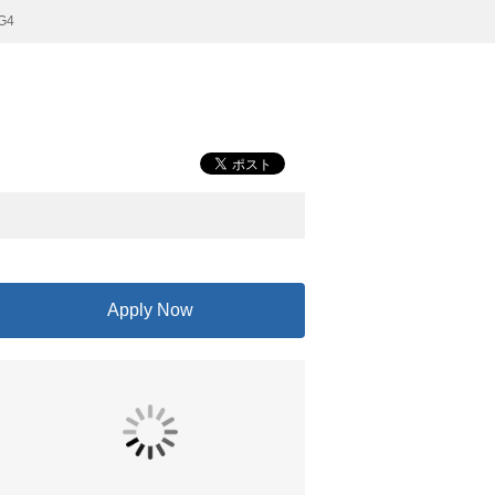
G4
Apply Now