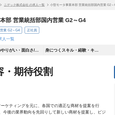
ニデック株式会社 の求人一覧
小型モータ事業本部 営業統括部国内営業 G2～
本部 営業統括部国内営業 G2～G4
業 G2～G4
正社員
求人一覧
仕事のやりがい・面白さ/仕事の厳しさ・難しさ
身につくスキル・経験・キャリアパス
容・期待役割
マーケティングを元に、各国での適正な商材を提案を行
、今後の業界動向を先回りして新しい商材を提案し、ビジ