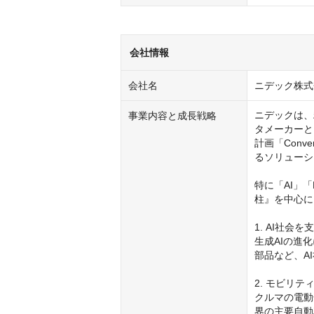
会社情報
会社名
ニデック株式
ニデックは、
事業内容と成長戦略
タメーカーと
計画「Conv
るソリューシ
特に「AI」
柱』を中心に
1. AI社会を支
生成AIの進
部品など、A
2. モビリテ
クルマの電動
界の主要自動