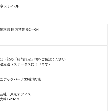
ジネスレベル
本部 国内営業 G2～G4
は下部の「給与想定」欄をご確認ください

途支給（ステータスによります）
ニデックパーク33番地C棟

会社　東京オフィス

崎1-20-13