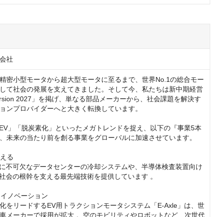
会社
精密小型モータから超大型モータに至るまで、世界No.1の総合モー
して社会の発展を支えてきました。そして今、私たちは新中期経営
ersion 2027」を掲げ、単なる部品メーカーから、社会課題を解決す
ョンプロバイダーへと大きく転換しています。

「EV」「脱炭素化」といったメガトレンドを捉え、以下の『事業5本
、未来の当たり前を創る事業をグローバルに加速させています。

える

化に不可欠なデータセンターの冷却システムや、半導体検査装置向け
I社会の根幹を支える最先端技術を提供しています 。

ィイノベーション

化をリードするEV用トラクションモータシステム「E-Axle」は、世
車メーカーで採用が拡大 。空のモビリティやロボットなど、次世代