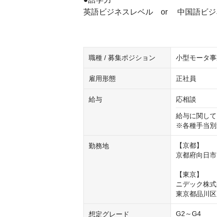
英語ビジネスレベル or 中国語ビ
職種 / 募集ポジション
小型モータ事業
雇用形態
正社員
給与
応相談
給与に関して
※各種手当別
【京都】

勤務地
​京都府向日市
【東京】

ニデック株式
東京都品川区大
G2～G4
想定グレード