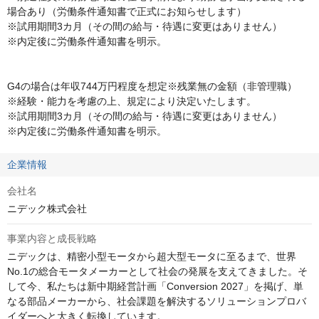
場合あり（労働条件通知書で正式にお知らせします）

※試用期間3カ月（その間の給与・待遇に変更はありません）

※内定後に労働条件通知書を明示。

G4の場合は年収744万円程度を想定※残業無の金額（非管理職）

※経験・能力を考慮の上、規定により決定いたします。

※試用期間3カ月（その間の給与・待遇に変更はありません）

※内定後に労働条件通知書を明示。
企業情報
会社名
ニデック株式会社
事業内容と成長戦略
ニデックは、精密小型モータから超大型モータに至るまで、世界
No.1の総合モータメーカーとして社会の発展を支えてきました。そ
して今、私たちは新中期経営計画「Conversion 2027」を掲げ、単
なる部品メーカーから、社会課題を解決するソリューションプロバ
イダーへと大きく転換しています。
