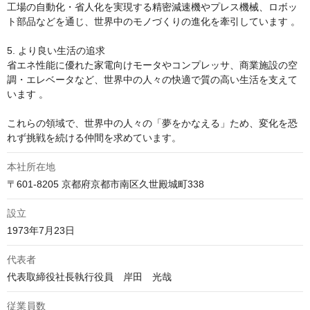
工場の自動化・省人化を実現する精密減速機やプレス機械、ロボッ
ト部品などを通じ、世界中のモノづくりの進化を牽引しています 。

5. より良い生活の追求

省エネ性能に優れた家電向けモータやコンプレッサ、商業施設の空
調・エレベータなど、世界中の人々の快適で質の高い生活を支えて
います 。

これらの領域で、世界中の人々の「夢をかなえる」ため、変化を恐
れず挑戦を続ける仲間を求めています。
本社所在地
〒601-8205 京都府京都市南区久世殿城町338
設立
1973年7月23日
代表者
代表取締役社長執行役員　岸田　光哉
従業員数