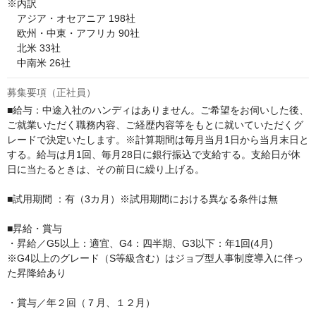
※内訳

　アジア・オセアニア 198社

　欧州・中東・アフリカ 90社

　北米 33社

募集要項（正社員）
■給与：中途入社のハンディはありません。ご希望をお伺いした後、
ご就業いただく職務内容、ご経歴内容等をもとに就いていただくグ
レードで決定いたします。※計算期間は毎月当月1日から当月末日と
する。給与は月1回、毎月28日に銀行振込で支給する。支給日が休
日に当たるときは、その前日に繰り上げる。

■試用期間 ：有（3カ月）※試用期間における異なる条件は無

■昇給・賞与

・昇給／G5以上：適宜、G4：四半期、G3以下：年1回(4月)

※G4以上のグレード（S等級含む）はジョブ型人事制度導入に伴っ
た昇降給あり

・賞与／年２回（７月、１２月）
