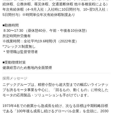
続休暇、公務休暇、罹災休暇、交通遮断休暇 他※各種規程による）
年次有給休暇（4~9月入社：入社時に10日間付与、10~翌3月入社：
5日間付与）※時間単位年次有給休暇制度あり

■勤務時間

 8:30〜17:30 （昼休憩40分、午前・午後各10分休憩）

所定時間外労働有

※残業時間：全社平均19.6時間/月（2022年度）

*フレックス制度無し

＊管理職は監督管理者

■受動喫煙対策

健康経営のため敷地内全面禁煙
採用メッセージ
ニデックグループは、精密小型から超大型までの幅広いラインナッ
プを誇るモータ事業を中心に、「回るもの、動くもの」に特化した
モータの応用製品・ソリューションも手がけています。

1973年4名での創業から急成長を続け、次なる目標は中期戦略目標
である「100年後も成長し続けるグローバル企業」を念頭に、2030