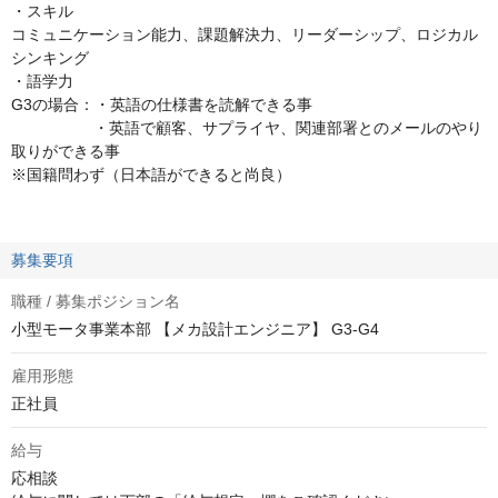
・スキル
コミュニケーション能力、課題解決力、リーダーシップ、ロジカル
シンキング
・語学力
G3の場合：・英語の仕様書を読解できる事
・英語で顧客、サプライヤ、関連部署とのメールのやり
取りができる事
※国籍問わず（日本語ができると尚良）
募集要項
職種 / 募集ポジション名
小型モータ事業本部 【メカ設計エンジニア】 G3-G4
雇用形態
正社員
給与
応相談