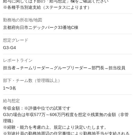
給与に関しては下部の「給与想定」欄をご確認ください

※各種手当別途支給（ステータスによります）
勤務地の所在地/地図
​京都府向日市ニデックパーク33番地C棟
想定グレード
G3-G4
レポートライン
担当者→チームリーダー→グループリーダー→部門長→担当役員
部下・チーム数（管理職以上）
1〜3名
給与想定
年収金額：※評価中位での試算です

G3の場合は年収577万～606万円程度を想定※残業無の金額（非管
理職）

※経験・能力を考慮の上、規定により決定いたします。

※別途社員の勤務地周辺の住宅事情により勤務地手当が支給される