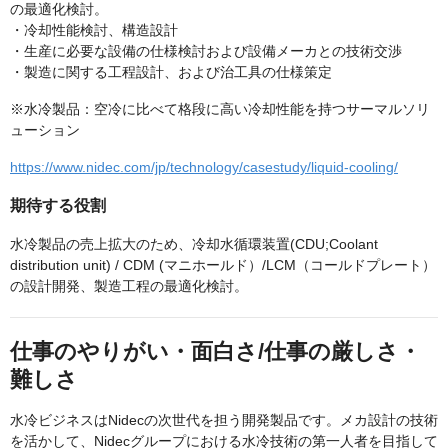
の最適化検討。
・冷却性能検討、構造設計
・生産に必要な設備の仕様検討および設備メーカとの技術交渉
・製造に関する工程設計、および治工具の仕様策定
※水冷製品：空冷に比べて格段に高い冷却性能を持つサーマルソリ
ューション
https://www.nidec.com/jp/technology/casestudy/liquid-cooling/
期待する役割
水冷製品の売上拡大のため、冷却水循環装置(CDU;Coolant
distribution unit) / CDM (マニホールド）/LCM（コールドプレート）
の設計開発、製造工程の最適化検討。
仕事のやりがい・面白さ/仕事の厳しさ・
難しさ
水冷ビジネスはNidecの次世代を担う開発製品です。メカ設計の技術
を活かして、Nidecグループにおける水冷技術の第一人者を目指して