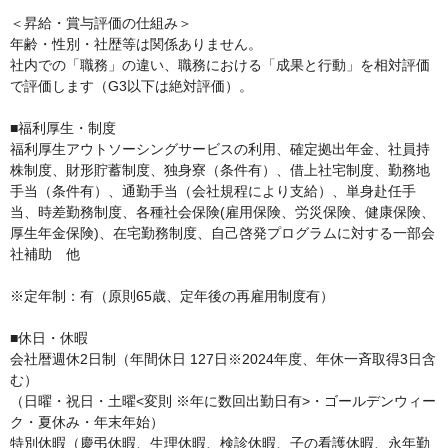
＜昇給・賞与評価の仕組み＞

年齢・性別・社歴等は関係ありません。

社内での「職務」の違い、職務における「成果と行動」を相対評価
で評価します（G3以下は絶対評価）。

■福利厚生・制度

福利厚生アウトソーシングサービスの利用、確定拠出年金、社員持
株制度、財形貯蓄制度、独身寮（条件有）、借上社宅制度、勤務地
手当（条件有）、通勤手当（会社規程により支給）、単身赴任手
当、時差勤務制度、各種社会保険(雇用保険、労災保険、健康保険、
厚生年金保険)、在宅勤務制度、自己啓発プログラムに対する一部会
社補助　他

※定年制：有（原則65歳、定年後の再雇用制度有）

■休日・休暇

会社暦週休2日制（年間休日 127日※2024年度、年休一斉取得3日含
む）

（日曜・祝日・土曜<変則 ※年に数回出勤日有>・ゴールデンウィー
ク・夏休み・年末年始）

特別休暇（慶弔休暇、生理休暇、検診休暇、子の看護休暇、永年勤