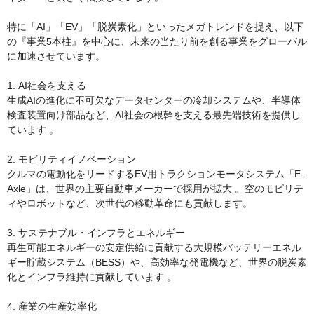
特に「AI」「EV」「脱炭素化」といったメガトレンドを捉え、以下
の『事業5本柱』を中心に、未来の当たり前を創る事業をグローバル
に加速させています。

1. AI社会を支える

生成AIの進化に不可欠なデータセンターの冷却システムや、半導体
検査装置向け部品など、AI社会の根幹を支える最先端技術を提供し
ています 。

2. モビリティイノベーション

クルマの電動化をリードするEV用トラクションモータシステム「E-
Axle」は、世界の主要自動車メーカーで採用が拡大 。空のモビリテ
ィやロボットなど、次世代の移動革命にも貢献します。

3. サステナブル・インフラとエネルギー

再生可能エネルギーの安定供給に貢献する大規模バッテリーエネル
ギー貯蔵システム（BESS）や、高効率な発電機など、世界の脱炭素
化とインフラ維持に貢献しています 。

4. 産業の生産効率化
