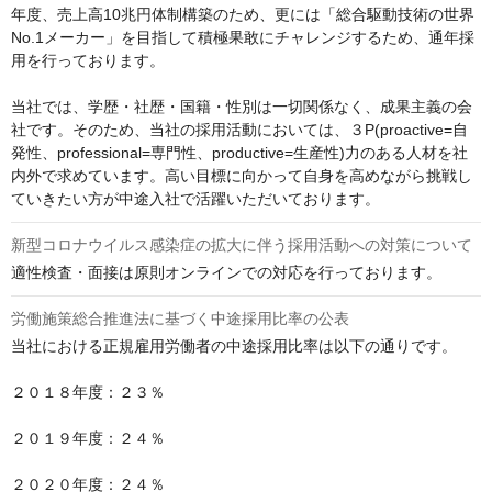
年度、売上高10兆円体制構築のため、更には「総合駆動技術の世界
No.1メーカー」を目指して積極果敢にチャレンジするため、通年採
用を行っております。

当社では、学歴・社歴・国籍・性別は一切関係なく、成果主義の会
社です。そのため、当社の採用活動においては、３P(proactive=自
発性、professional=専門性、productive=生産性)力のある人材を社
内外で求めています。高い目標に向かって自身を高めながら挑戦し
ていきたい方が中途入社で活躍いただいております。
新型コロナウイルス感染症の拡大に伴う採用活動への対策について
適性検査・面接は原則オンラインでの対応を行っております。
労働施策総合推進法に基づく中途採用比率の公表
当社における正規雇用労働者の中途採用比率は以下の通りです。

２０１８年度：２３％

２０１９年度：２４％

２０２０年度：２４％
