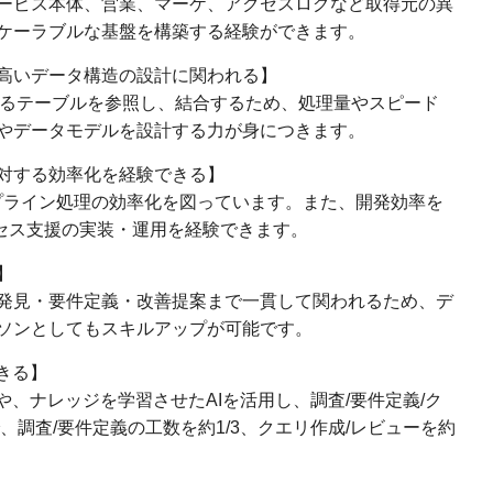
ービス本体、営業、マーケ、アクセスログなど取得元の異
ケーラブルな基盤を構築する経験ができます。
高いデータ構造の設計に関われる】
異なるテーブルを参照し、結合するため、処理量やスピード
やデータモデルを設計する力が身につきます。
対する効率化を経験できる】
タパイプライン処理の効率化を図っています。また、開発効率を
ロセス支援の実装・運用を経験できます。
】
発見・要件定義・改善提案まで一貫して関われるため、デ
ソンとしてもスキルアップが可能です。
きる】
や、ナレッジを学習させたAIを活用し、調査/要件定義/ク
、調査/要件定義の工数を約1/3、クエリ作成/レビューを約