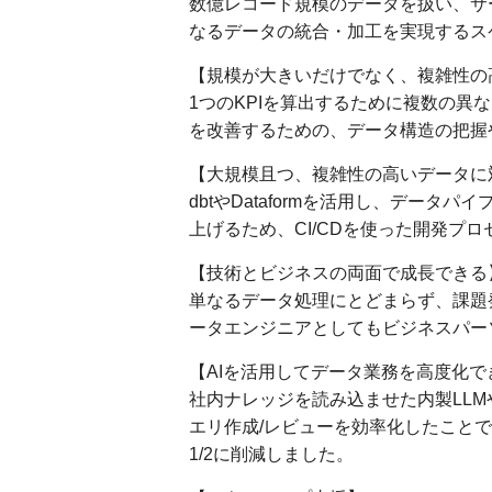
数億レコード規模のデータを扱い、サ
なるデータの統合・加工を実現するス
【規模が大きいだけでなく、複雑性の
1つのKPIを算出するために複数の
を改善するための、データ構造の把握
【大規模且つ、複雑性の高いデータに
dbtやDataformを活用し、デー
上げるため、CI/CDを使った開発プ
【技術とビジネスの両面で成長できる
単なるデータ処理にとどまらず、課題
ータエンジニアとしてもビジネスパー
【AIを活用してデータ業務を高度化で
社内ナレッジを読み込ませた内製LLM
エリ作成/レビューを効率化したことで
1/2に削減しました。