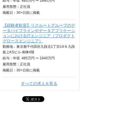
給与：
年収
485万円 〜 1640万円
雇用形態：正社員
掲載日：
30+日
前に掲載
【経験者歓迎】リクルートグループのデ
ータパイプラインやデータアプリケーシ
ョンにおけるITエンジニア（プロダクト
グロースエンジニア）
勤務地：東京都千代田区九段北1丁目14-6 九段
坂上KSビル 南棟4階
給与：
年収
485万円 〜 1640万円
雇用形態：正社員
掲載日：
30+日
前に掲載
すべての求人を見る