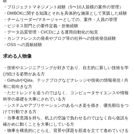
験
・プロジェクトマネジメント経験（5〜10人規模の案件の管理）
・DMBOKに関する知識とそれを具体的な施策として実践した経験
・チームリーダー/マネージャーとしての、案件・人員の管理
・ビジネス部門との要件定義・折衝経験
・データ品質管理・CI/CDによる運用自動化の知見
・カンファレンスの発表やブログ等の社外への技術発信経験
・OSS への貢献経験
求める人物像
・技術やエンジニアリングが好きであり、自主的に新しい技術を学
び続ける姿勢がある方
・GithubやQiita、テックブログなどナレッジや技術の情報発信 / 共
有に前向きな方
・ただトレンドを追うのではなく、コンピュータサイエンスや情報
科学の基礎を大事にされている方
・システムやアプリケーションのあるべき姿を描き、優先順位をつ
けて行動できる方
・当事者意識を持ち、机上の空論で負わせるのではなく自ら仮説を
確かめに動くことを大事にしている方
・物事を構造的にとらえ、背景や課題を筋道を立てて進めていける