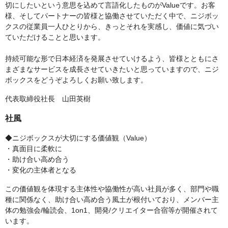
切にしたいという意思を込めて言語化したものがValueです。お客
様、そしてパートナーの皆様と協働させていただく中で、ニジボッ
クスの従業員一人ひとりから、きっとそれを実感し、価値に気づい
ていただけることと思います。
持続可能な形で日本経済を発展させていけるよう、皆様とともにさ
まざまなサービスを成長させていきたいと思っていますので、ニジ
ボックスをどうぞよろしくお願い致します。
代表取締役社長 山田英樹
社風
◆ニジボックスが大切にする価値観（Value）
・真面目に柔軟に
・助け合い高め合う
・変化の主体者となる
この価値観を体現する主体性や協働性が高い社員が多く、部門や職
種に関係なく、助け合い高め合う風土が根付いており、メンバー主
体の勉強会/輪読会、1on1、開発/クリエイター合宿等が開催されて
います。