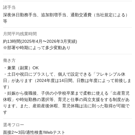
諸手当
深夜休日勤務手当、追加割増手当、通勤交通費（当社規定による）
等
月間平均残業時間
約13時間(2025年4月〜2026年3月実績)

※部署や時期によって多少変動あり
働き方
・兼業（副業）OK 

・土日や祝日にプラスして、個人で設定できる「フレキシブル休
日」があります（2024年度は14日間。日数は年度によって前後しま
す） 

・妊娠から復職後、子供の小学校卒業まで柔軟に使える「出産育児
休暇」や時短勤務の選択等、育児と仕事の両立支援をする制度があ
ります。また、産前産後休暇、育児休職は法に則った取得が可能で
す
選考フロー
面接2〜3回/適性検査/Webテスト