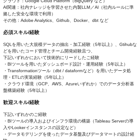
クラウド：Google Cloud Platform（BigQuery など）
AI関連：社内ナレッジを学習させた内製LLM／AI（社内ルールに準
拠した安全な環境で利用）
その他：Adobe Analytics、Github、Docker、dbt など
必須スキル/経験
SQLを用いた大規模データの抽出・加工経験（5年以上）、Gtihubな
どを用いたコード管理とチーム開発経験且つ、
下記いずれかにおいて技術的にリードしたご経験
・BIツールを用いたダッシュボード設計・運用経験（5年以上）
・Transformationツール（dbt / dataformなど）を用いたデータ処
理・ETLの実装経験（5年以上）
・クラウド環境（GCP、AWS、Azureいずれか）でのデータ分析基
盤構築経験（5年以上）
歓迎スキル/経験
下記いずれかのご経験
・BIツールの導入およびインフラ環境の構築（Tableau Serverの導
入やLookerインスタンスの設定など）
・データモデリングを使ったデータ基盤及びデータマートの設計経