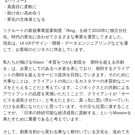
【バリュー】
・真面目に柔軟に
・助け合い高め合う
・変化の主体者となる
リクルートの新規事業提案制度「Ring」を経て2010年に独立分社
化。時代の変化に合わせてさまざまな事業を運営してきました。
現在は、UI UXデザイン・開発・データエンジニアリングなどを通
じて、お客様のビジネスに伴走しています。
私たちが掲げるVision「本質をつかむ創造を 期待を超える共創
を」は、企業としてのあるべき姿を表しており、相対するクライア
ントの期待を超えるサービス提供を目指していきます。そのために
大事なことは、クライアントの先にいるカスタマーの本質的なニー
ズをとらえることだと考えています。ニジボックスとの共創による
アウトプットの品質を実感いただくことで、クライアントが「サー
ビスを成長させたい」と考えたときに、真っ先に思い浮かべていた
だける企業になりたいと思っています。その立ち位置に達すること
こそが、「日本の持続可能な経済成長に貢献する」というMissionを
果たすために重要であると考えています。
そして、創業当初から変わる事なく根付いている文化を、改めて大