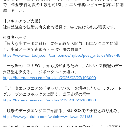
で、調査/要件定義の工数を約1/3、クエリ作成/レビューを約1/2に削
減しました。
【スキルアップ支援】
社内勉強会や技術共有文化も活発で、学び続けられる環境です。
※参考ページ
「膨大な生データに触れ、要件定義から関与。BIエンジニアに聞
く、事業と一体で進めるデータ活用の面白さ」
https://www.wantedly.com/companies/nijibox/post_articles/995445
「一枚岩の「巨大SQL」から脱却するために。Airペイ新機能のデー
タ基盤を支える、ニジボックスの技術力」
https://hatenanews.com/articles/2026/02/27/103000
「データエンジニアの「キャリアパス」を増やしたい。リクルート
グループのニジボックスに聞く、成長支援の哲学」
https://hatenanews.com/articles/2025/08/28/103000
「現場のデータエンジニアが語る、NIJIBOXでの実務と取り組み」
https://www.youtube.com/watch〜v=ulwws-27T5U