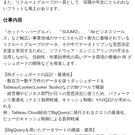
また、リクルートグループの一員として、役職や年次にとらわれな
いフラットな風土があります。
仕事内容
『ホットペッパーグルメ』、『SUUMO』、『Airビジネスツール
ズ』など幅広い事業領域のサービスから日々膨大に蓄積されている
リクルートグループのデータ。その中でデータドリブンな意思決定
支援を実現するために、ソフトウェア・エンジニアリングの手法を
活用しながら、信頼性・作業効率性の高いデータ環境の整備や BI ダ
ッシュボードの開発などを推進します。
【BIダッシュボードの設計・最適化】
・数百万〜数千万件のデータを扱うダッシュボードを
Tableau/Looker(Looker Studio)などのBIツールで構築
・経営層やビジネス部門が日々の意思決定に使うため、パフォーマ
ンス最適化（クエリ負荷軽減、キャッシュ制御）やUX設計が求めら
れる
例：Tableau Cloud経由でBigQueryに発行されるクエリの最適化、
ビューのキャッシュ制御による負荷軽減
【BigQueryを用いたデータマートの構築・運用】