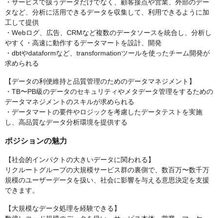
・サービスで扱うデータだけでなく、顧客接点や営業、外部のデー
タなど、分析に活用できるデータを収集して、利用できるように加
工して提供
・Webログ、広告、CRMなど複数のデータソースを統合し、分析し
やすく・高速に動作するデータマートを設計、開発
・dbtやdataformなど、transformationツールを使ったチーム開発が
求められる
【データの利便維持と品質管理のためのデータマネジメント】
・TB〜PB級のデータのセキュリティやメタデータ管理をするための
データマネジメントのスキルが求められる
・データマートの要件やロジックを考慮したデータテストを実施
し、高品質なデータ分析環境を提供する
ポジションの魅力
【社会的インパクトの大きいデータに関われる】
リクルートグループの大規模サービス群の裏側で、数百万〜数千万
規模のユーザーデータを扱い、社会に影響を与える意思決定を支援
できます。
【大規模なデータ処理を経験できる】