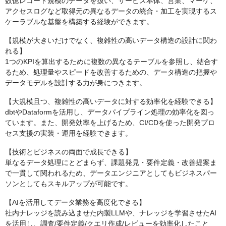
数億レコード規模のデータを扱い、サービス本体、営業、マーケ、
アクセスログなど取得元の異なるデータの統合・加工を実現するス
ケーラブルな基盤を構築する経験ができます。
【規模が大きいだけでなく、複雑性の高いデータ構造の設計に関わ
れる】
1つのKPIを算出するために複数の異なるテーブルを参照し、結合す
るため、処理量やスピードを改善するための、データ構造の把握や
データモデルを設計する力が身につきます。
【大規模且つ、複雑性の高いデータに対する効率化を経験できる】
dbtやDataformを活用し、データパイプライン処理の効率化を図っ
ています。また、開発効率を上げるため、CI/CDを使った開発プロ
セス支援の実装・運用を経験できます。
【技術とビジネスの両面で成長できる】
単なるデータ処理にとどまらず、課題発見・要件定義・改善提案ま
で一貫して関われるため、データエンジニアとしてもビジネスパー
ソンとしてもスキルアップが可能です。
【AIを活用してデータ業務を高度化できる】
社内ナレッジを読み込ませた内製LLMや、ナレッジを学習させたAI
を活用し、調査/要件定義/クエリ作成/レビューを効率化したこと