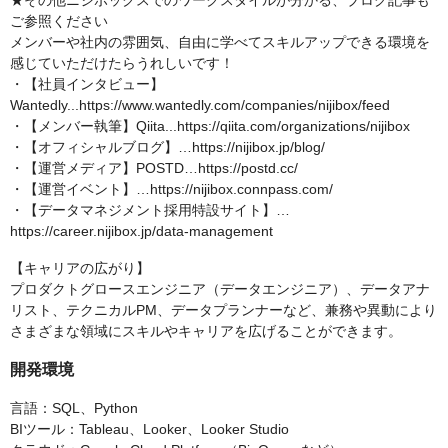
★その他ニジボックスでのワークスタイルが分かる、ブログ記事も
ご参照ください
メンバーや社内の雰囲気、自由に学べてスキルアップできる環境を
感じていただけたらうれしいです！
・【社員インタビュー】
Wantedly...https://www.wantedly.com/companies/nijibox/feed
・【メンバー執筆】Qiita...https://qiita.com/organizations/nijibox
・【オフィシャルブログ】…https://nijibox.jp/blog/
・【運営メディア】POSTD…https://postd.cc/
・【運営イベント】…https://nijibox.connpass.com/
・【データマネジメント採用特設サイト】…
https://career.nijibox.jp/data-management
【キャリアの広がり】
プロダクトグロースエンジニア（データエンジニア）、データアナ
リスト、テクニカルPM、データプランナーなど、兼務や異動により
さまざまな領域にスキルやキャリアを広げることができます。
開発環境
言語：SQL、Python
BIツール：Tableau、Looker、Looker Studio