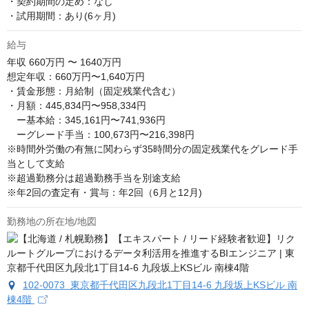
・契約期間の定め：なし

・試用期間：あり(6ヶ月)
給与
年収
660万円 〜 1640万円
想定年収：660万円〜1,640万円

・賃金形態：月給制（固定残業代含む） 

・月額：445,834円〜958,334円

　ー基本給：345,161円〜741,936円 　 

　ーグレード手当：100,673円〜216,398円 

※時間外労働の有無に関わらず35時間分の固定残業代をグレード手
当として支給 

※超過勤務分は超過勤務手当を別途支給 

※年2回の査定有・賞与：年2回（6月と12月)
勤務地の所在地/地図
102-0073 東京都千代田区九段北1丁目14-6 九段坂上KSビル 南
棟4階