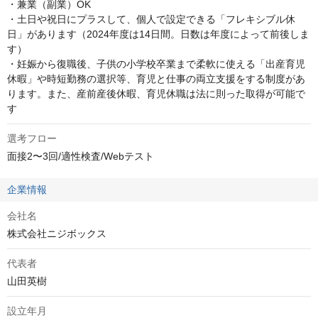
・兼業（副業）OK 

・土日や祝日にプラスして、個人で設定できる「フレキシブル休
日」があります（2024年度は14日間。日数は年度によって前後しま
す） 

・妊娠から復職後、子供の小学校卒業まで柔軟に使える「出産育児
休暇」や時短勤務の選択等、育児と仕事の両立支援をする制度があ
ります。また、産前産後休暇、育児休職は法に則った取得が可能で
す
選考フロー
面接2〜3回/適性検査/Webテスト
企業情報
会社名
株式会社ニジボックス
代表者
山田英樹
設立年月