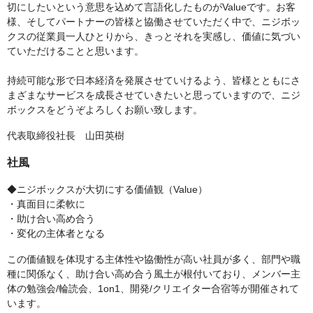
切にしたいという意思を込めて言語化したものがValueです。お客
様、そしてパートナーの皆様と協働させていただく中で、ニジボッ
クスの従業員一人ひとりから、きっとそれを実感し、価値に気づい
ていただけることと思います。
持続可能な形で日本経済を発展させていけるよう、皆様とともにさ
まざまなサービスを成長させていきたいと思っていますので、ニジ
ボックスをどうぞよろしくお願い致します。
代表取締役社長 山田英樹
社風
◆ニジボックスが大切にする価値観（Value）
・真面目に柔軟に
・助け合い高め合う
・変化の主体者となる
この価値観を体現する主体性や協働性が高い社員が多く、部門や職
種に関係なく、助け合い高め合う風土が根付いており、メンバー主
体の勉強会/輪読会、1on1、開発/クリエイター合宿等が開催されて
います。