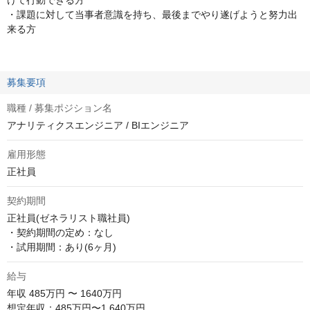
けて行動できる方
・課題に対して当事者意識を持ち、最後までやり遂げようと努力出
来る方
募集要項
職種 / 募集ポジション名
アナリティクスエンジニア / BIエンジニア
雇用形態
正社員
契約期間
正社員(ゼネラリスト職社員)

・契約期間の定め：なし

・試用期間：あり(6ヶ月)
給与
年収
485万円 〜 1640万円
想定年収：485万円〜1,640万円 
