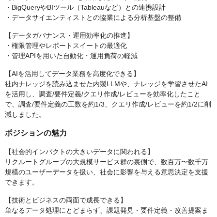
・BigQueryやBIツール（Tableauなど）との連携設計
・データサイエンティストとの協業による分析基盤の整備
【データガバナンス・運用効率化の推進】
・権限管理やレポートスイートの最適化
・管理APIを用いた自動化・運用負荷の軽減
【AIを活用してデータ業務を高度化できる】
社内ナレッジを読み込ませた内製LLMや、ナレッジを学習させたAI
を活用し、調査/要件定義/クエリ作成/レビューを効率化したこと
で、調査/要件定義の工数を約1/3、クエリ作成/レビューを約1/2に削
減しました。
ポジションの魅力
【社会的インパクトの大きいデータに関われる】
リクルートグループの大規模サービス群の裏側で、数百万〜数千万
規模のユーザーデータを扱い、社会に影響を与える意思決定を支援
できます。
【技術とビジネスの両面で成長できる】
単なるデータ処理にとどまらず、課題発見・要件定義・改善提案ま