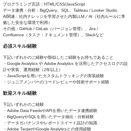
プログラミング言語：HTML/CSS/JavaScript
データ連携・分析：BigQuery、SQL、Tableau / Looker Studio
AI関連：社内ナレッジを学習させた内製LLM／AI（社内ルールに準
拠した安全な環境で利用）
その他：GitHub / GitLab（バージョン管理）、Jira /
Confluence（タスク・ドキュメント管理）、Slackなど
必須スキル/経験
下記いずれかのご経験や類似したご経験をお持ちであること
・Google Analytics や Adobe Analytics を活用したアクセスログの設
計や実装、運用経験（2年以上）
・JavaScriptを用いたカスタムトラッキングの実装経験
・ジュニアメンバーのコードレビューや技術サポート経験
歓迎スキル/経験
下記いずれかのご経験
・Adobe Data FeedsやAPIを用いたデータ連携経験
・BigQueryやSQLを用いたデータ抽出・分析経験
・データガバナンスやレポートスイート設計の知識
・Adobe TargetやGoogle Analyticsとの併用経験