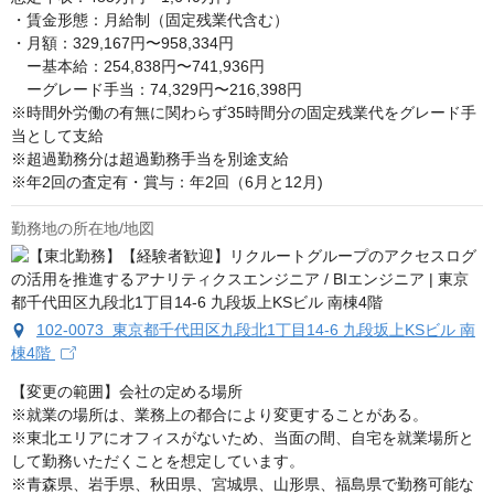
・賃金形態：月給制（固定残業代含む） 

・月額：329,167円〜958,334円

　ー基本給：254,838円〜741,936円 　 

　ーグレード手当：74,329円〜216,398円 

※時間外労働の有無に関わらず35時間分の固定残業代をグレード手
当として支給 

※超過勤務分は超過勤務手当を別途支給 

※年2回の査定有・賞与：年2回（6月と12月)
勤務地の所在地/地図
102-0073 東京都千代田区九段北1丁目14-6 九段坂上KSビル 南
棟4階
【変更の範囲】会社の定める場所　

※就業の場所は、業務上の都合により変更することがある。

※東北エリアにオフィスがないため、当面の間、自宅を就業場所と
して勤務いただくことを想定しています。

※青森県、岩手県、秋田県、宮城県、山形県、福島県で勤務可能な