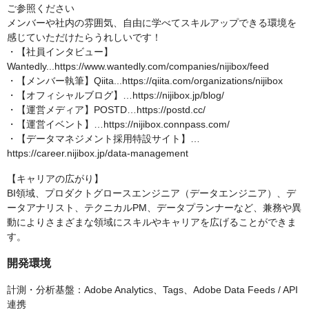
ご参照ください
メンバーや社内の雰囲気、自由に学べてスキルアップできる環境を
感じていただけたらうれしいです！
・【社員インタビュー】
Wantedly...https://www.wantedly.com/companies/nijibox/feed
・【メンバー執筆】Qiita...https://qiita.com/organizations/nijibox
・【オフィシャルブログ】…https://nijibox.jp/blog/
・【運営メディア】POSTD…https://postd.cc/
・【運営イベント】…https://nijibox.connpass.com/
・【データマネジメント採用特設サイト】…
https://career.nijibox.jp/data-management
【キャリアの広がり】
BI領域、プロダクトグロースエンジニア（データエンジニア）、デ
ータアナリスト、テクニカルPM、データプランナーなど、兼務や異
動によりさまざまな領域にスキルやキャリアを広げることができま
す。
開発環境
計測・分析基盤：Adobe Analytics、Tags、Adobe Data Feeds / API
連携