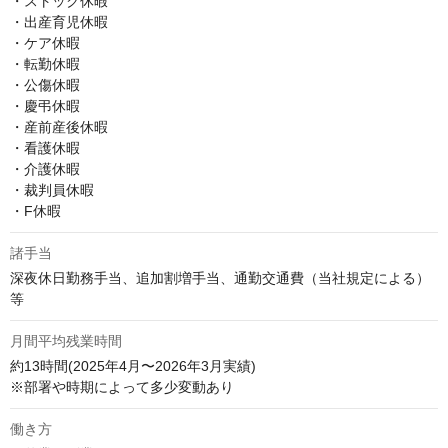
・ストック休暇 

・出産育児休暇 

・ケア休暇 

・転勤休暇 

・公傷休暇 

・慶弔休暇 

・産前産後休暇 

・看護休暇 

・介護休暇 

・裁判員休暇 

・F休暇
諸手当
深夜休日勤務手当、追加割増手当、通勤交通費（当社規定による）
等
月間平均残業時間
約13時間(2025年4月〜2026年3月実績)

※部署や時期によって多少変動あり
働き方