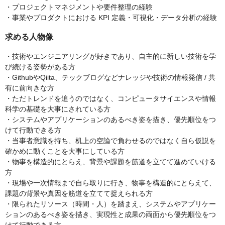
・プロジェクトマネジメントや要件整理の経験
・事業やプロダクトにおける KPI 定義・可視化・データ分析の経験
求める人物像
・技術やエンジニアリングが好きであり、自主的に新しい技術を学
び続ける姿勢がある方
・GithubやQiita、テックブログなどナレッジや技術の情報発信 / 共
有に前向きな方
・ただトレンドを追うのではなく、コンピュータサイエンスや情報
科学の基礎を大事にされている方
・システムやアプリケーションのあるべき姿を描き、優先順位をつ
けて行動できる方
・当事者意識を持ち、机上の空論で負わせるのではなく自ら仮説を
確かめに動くことを大事にしている方
・物事を構造的にとらえ、背景や課題を筋道を立てて進めていける
方
・現場や一次情報まで自ら取りに行き、物事を構造的にとらえて、
課題の背景や真因を筋道を立てて捉えられる方
・限られたリソース（時間・人）を踏まえ、システムやアプリケー
ションのあるべき姿を描き、実現性と成果の両面から優先順位をつ