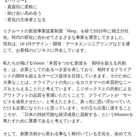
【バリュー】
・真面目に柔軟に
・助け合い高め合う
・変化の主体者となる
リクルートの新規事業提案制度「Ring」を経て2010年に独立分社
化。時代の変化に合わせてさまざまな事業を運営してきました。
現在は、UI UXデザイン・開発・データエンジニアリングなどを通
じて、お客様のビジネスに伴走しています。
私たちが掲げるVision「本質をつかむ創造を 期待を超える共創
を」は、企業としてのあるべき姿を表しており、相対するクライア
ントの期待を超えるサービス提供を目指していきます。そのために
大事なことは、クライアントの先にいるカスタマーの本質的なニー
ズをとらえることだと考えています。ニジボックスとの共創による
アウトプットの品質を実感いただくことで、クライアントが「サー
ビスを成長させたい」と考えたときに、真っ先に思い浮かべていた
だける企業になりたいと思っています。その立ち位置に達すること
こそが、「日本の持続可能な経済成長に貢献する」というMissionを
果たすために重要であると考えています。
そして、創業当初から変わる事なく根付いている文化を、改めて大