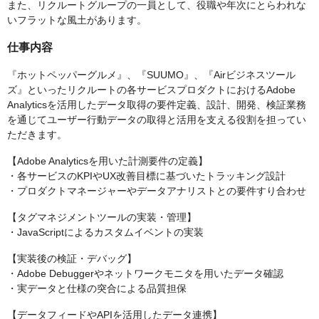
また、リクルートグループの一員として、役職や年次にとらわれな
いフラットな風土があります。
仕事内容
『ホットペッパーグルメ』、『SUUMO』、『Airビジネスツール
ズ』といったリクルートの各サービスプロダクトにおけるAdobe
Analyticsを活用したデータ取得の要件定義、設計、開発、検証業務
を通じてユーザー行動データの取得と活用を支える役割を担ってい
ただきます。
【Adobe Analyticsを用いた計測要件の定義】
・各サービスのKPIやUX改善目標に基づいたトラッキング設計
・プロダクトマネージャーやデータアナリストとの要件すり合わせ
【タグマネジメントツールの実装・管理】
・JavaScriptによるカスタムイベントの実装
【実装後の検証・デバッグ】
・Adobe Debuggerやネットワークモニタを用いたデータ確認
・実データと仕様の突合による品質担保
【データフィードやAPIを活用したデータ連携】