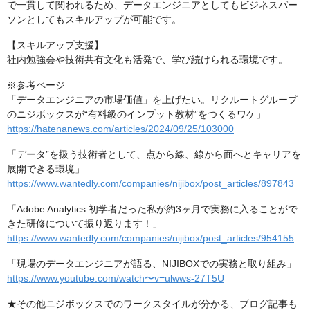
で一貫して関われるため、データエンジニアとしてもビジネスパー
ソンとしてもスキルアップが可能です。
【スキルアップ支援】
社内勉強会や技術共有文化も活発で、学び続けられる環境です。
※参考ページ
「データエンジニアの市場価値」を上げたい。リクルートグループ
のニジボックスが“有料級のインプット教材”をつくるワケ」
https://hatenanews.com/articles/2024/09/25/103000
「データ”を扱う技術者として、点から線、線から面へとキャリアを
展開できる環境」
https://www.wantedly.com/companies/nijibox/post_articles/897843
「Adobe Analytics 初学者だった私が約3ヶ月で実務に入ることがで
きた研修について振り返ります！」
https://www.wantedly.com/companies/nijibox/post_articles/954155
「現場のデータエンジニアが語る、NIJIBOXでの実務と取り組み」
https://www.youtube.com/watch〜v=ulwws-27T5U
★その他ニジボックスでのワークスタイルが分かる、ブログ記事も