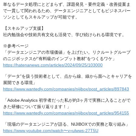
単なるデータ処理にとどまらず、課題発見・要件定義・改善提案ま
で一貫して関われるため、データエンジニアとしてもビジネスパー
ソンとしてもスキルアップが可能です。
【スキルアップ支援】
社内勉強会や技術共有文化も活発で、学び続けられる環境です。
※参考ページ
「データエンジニアの市場価値」を上げたい。リクルートグループ
のニジボックスが“有料級のインプット教材”をつくるワケ」
https://hatenanews.com/articles/2024/09/25/103000
「データ”を扱う技術者として、点から線、線から面へとキャリアを
展開できる環境」
https://www.wantedly.com/companies/nijibox/post_articles/897843
「Adobe Analytics 初学者だった私が約3ヶ月で実務に入ることがで
きた研修について振り返ります！」
https://www.wantedly.com/companies/nijibox/post_articles/954155
「現場のデータエンジニアが語る、NIJIBOXでの実務と取り組み」
https://www.youtube.com/watch〜v=ulwws-27T5U