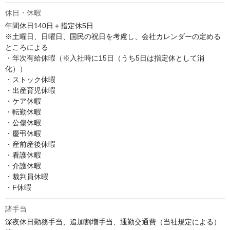
休日・休暇
年間休日140日＋指定休5日

※土曜日、日曜日、国民の祝日を考慮し、会社カレンダーの定める
ところによる

・年次有給休暇（※入社時に15日（うち5日は指定休として消
化）） 

・ストック休暇 

・出産育児休暇 

・ケア休暇 

・転勤休暇 

・公傷休暇 

・慶弔休暇 

・産前産後休暇 

・看護休暇 

・介護休暇 

・裁判員休暇 

・F休暇
諸手当
深夜休日勤務手当、追加割増手当、通勤交通費（当社規定による）