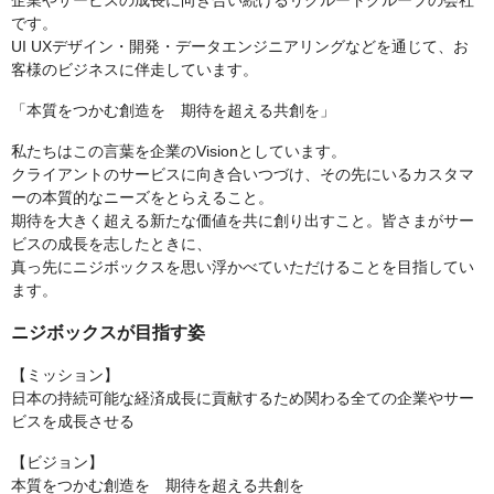
企業やサービスの成長に向き合い続けるリクルートグループの会社
です。
UI UXデザイン・開発・データエンジニアリングなどを通じて、お
客様のビジネスに伴走しています。
「本質をつかむ創造を 期待を超える共創を」
私たちはこの言葉を企業のVisionとしています。
クライアントのサービスに向き合いつづけ、その先にいるカスタマ
ーの本質的なニーズをとらえること。
期待を大きく超える新たな価値を共に創り出すこと。皆さまがサー
ビスの成長を志したときに、
真っ先にニジボックスを思い浮かべていただけることを目指してい
ます。
ニジボックスが目指す姿
【ミッション】
⽇本の持続可能な経済成⻑に貢献するため関わる全ての企業やサー
ビスを成⻑させる
【ビジョン】
本質をつかむ創造を 期待を超える共創を