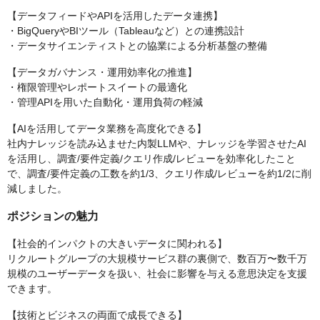
【データフィードやAPIを活用したデータ連携】
・BigQueryやBIツール（Tableauなど）との連携設計
・データサイエンティストとの協業による分析基盤の整備
【データガバナンス・運用効率化の推進】
・権限管理やレポートスイートの最適化
・管理APIを用いた自動化・運用負荷の軽減
【AIを活用してデータ業務を高度化できる】
社内ナレッジを読み込ませた内製LLMや、ナレッジを学習させたAI
を活用し、調査/要件定義/クエリ作成/レビューを効率化したこと
で、調査/要件定義の工数を約1/3、クエリ作成/レビューを約1/2に削
減しました。
ポジションの魅力
【社会的インパクトの大きいデータに関われる】
リクルートグループの大規模サービス群の裏側で、数百万〜数千万
規模のユーザーデータを扱い、社会に影響を与える意思決定を支援
できます。
【技術とビジネスの両面で成長できる】