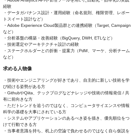
・Adobe Analytics APIや管理ツールを用いた自動化・効率化の実践
経験
・データガバナンス設計・運用経験（命名規則、権限管理、レポー
トスイート設計など）
・Adobe Experience Cloud製品群との連携経験（Target, Campaign
など）
・分析基盤の構築・改善経験（BigQuery, DWH, ETLなど）
・技術選定やアーキテクチャ設計の経験
・ステークホルダーとの折衝・提案力（PdM、マーケ、分析チーム
など）
求める人物像
・技術やエンジニアリングが好きであり、自主的に新しい技術を学
び続ける姿勢がある方
・GithubやQiita、テックブログなどナレッジや技術の情報発信 / 共
有に前向きな方
・ただトレンドを追うのではなく、コンピュータサイエンスや情報
科学の基礎を大事にされている方
・システムやアプリケーションのあるべき姿を描き、優先順位をつ
けて行動できる方
・当事者意識を持ち、机上の空論で負わせるのではなく自ら仮説を