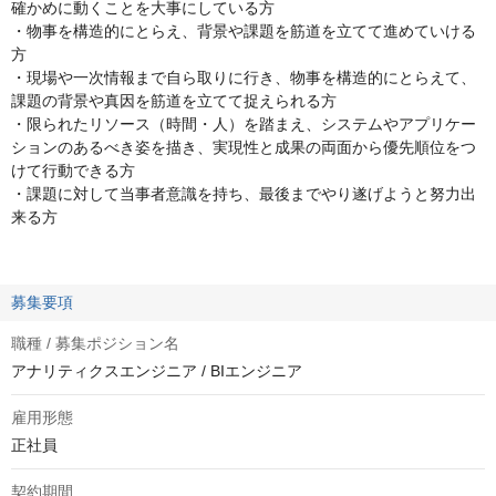
確かめに動くことを大事にしている方
・物事を構造的にとらえ、背景や課題を筋道を立てて進めていける
方
・現場や一次情報まで自ら取りに行き、物事を構造的にとらえて、
課題の背景や真因を筋道を立てて捉えられる方
・限られたリソース（時間・人）を踏まえ、システムやアプリケー
ションのあるべき姿を描き、実現性と成果の両面から優先順位をつ
けて行動できる方
・課題に対して当事者意識を持ち、最後までやり遂げようと努力出
来る方
募集要項
職種 / 募集ポジション名
アナリティクスエンジニア / BIエンジニア
雇用形態
正社員
契約期間