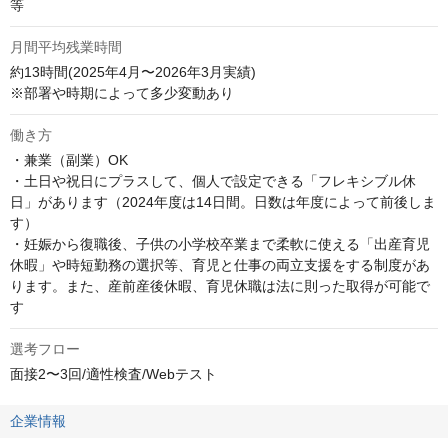
等
月間平均残業時間
約13時間(2025年4月〜2026年3月実績)

※部署や時期によって多少変動あり
働き方
・兼業（副業）OK 

・土日や祝日にプラスして、個人で設定できる「フレキシブル休
日」があります（2024年度は14日間。日数は年度によって前後しま
す） 

・妊娠から復職後、子供の小学校卒業まで柔軟に使える「出産育児
休暇」や時短勤務の選択等、育児と仕事の両立支援をする制度があ
ります。また、産前産後休暇、育児休職は法に則った取得が可能で
す
選考フロー
面接2〜3回/適性検査/Webテスト
企業情報