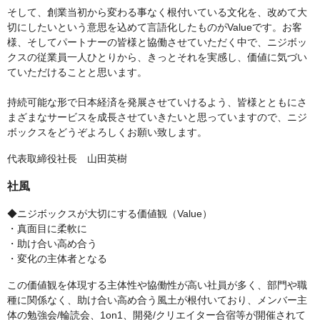
そして、創業当初から変わる事なく根付いている文化を、改めて大
切にしたいという意思を込めて言語化したものがValueです。お客
様、そしてパートナーの皆様と協働させていただく中で、ニジボッ
クスの従業員一人ひとりから、きっとそれを実感し、価値に気づい
ていただけることと思います。
持続可能な形で日本経済を発展させていけるよう、皆様とともにさ
まざまなサービスを成長させていきたいと思っていますので、ニジ
ボックスをどうぞよろしくお願い致します。
代表取締役社長 山田英樹
社風
◆ニジボックスが大切にする価値観（Value）
・真面目に柔軟に
・助け合い高め合う
・変化の主体者となる
この価値観を体現する主体性や協働性が高い社員が多く、部門や職
種に関係なく、助け合い高め合う風土が根付いており、メンバー主
体の勉強会/輪読会、1on1、開発/クリエイター合宿等が開催されて