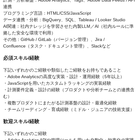
計測・分析基盤：Adobe Analytics、Tags、Adobe Data Feeds / API
連携
プログラミング言語：HTML/CSS/JavaScript
データ連携・分析：BigQuery、SQL、Tableau / Looker Studio
AI関連：社内ナレッジを学習させた内製LLM／AI（社内ルールに準
拠した安全な環境で利用）
その他：GitHub / GitLab（バージョン管理）、Jira /
Confluence（タスク・ドキュメント管理）、Slackなど
必須スキル/経験
下記いずれかのご経験や類似したご経験をお持ちであること
・Adobe Analyticsの高度な実装・設計・運用経験（5年以上）
・JavaScriptを用いたカスタムトラッキングの実装経験
・計測要件定義・設計の経験（プロダクトや分析チームとの連携含
む）
・複数プロダクトにまたがる計測基盤の設計・最適化経験
・チームリーディング・育成経験（ミドル・ジュニアの技術支援）
歓迎スキル/経験
下記いずれかのご経験