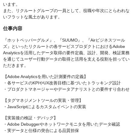
います。
また、リクルートグループの一員として、役職や年次にとらわれな
いフラットな風土があります。
仕事内容
『ホットペッパーグルメ』、『SUUMO』、『Airビジネスツール
ズ』といったリクルートの各サービスプロダクトにおけるAdobe
Analyticsを活用したデータ取得の要件定義、設計、開発、検証業務
を通じてユーザー行動データの取得と活用を支える役割を担ってい
ただきます。
【Adobe Analyticsを用いた計測要件の定義】
・各サービスのKPIやUX改善目標に基づいたトラッキング設計
・プロダクトマネージャーやデータアナリストとの要件すり合わせ
【タグマネジメントツールの実装・管理】
・JavaScriptによるカスタムイベントの実装
【実装後の検証・デバッグ】
・Adobe Debuggerやネットワークモニタを用いたデータ確認
・実データと仕様の突合による品質担保