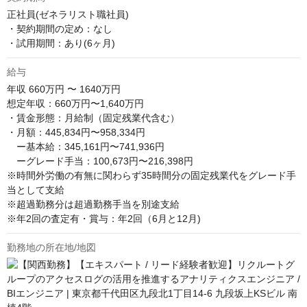
正社員(ゼネラリスト職社員)

・契約期間の定め：なし

・試用期間：あり(6ヶ月)
給与
年収
660万円 〜 1640万円
想定年収：660万円〜1,640万円

・賃金形態：月給制（固定残業代含む） 

・月額：445,834円〜958,334円

　ー基本給：345,161円〜741,936円 　 

　ーグレード手当：100,673円〜216,398円 

※時間外労働の有無に関わらず35時間分の固定残業代をグレード手
当として支給 

※超過勤務分は超過勤務手当を別途支給 

※年2回の査定有・賞与：年2回（6月と12月)
勤務地の所在地/地図