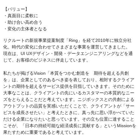
【バリュー】
・真面目に柔軟に
・助け合い高め合う
・変化の主体者となる
リクルートの新規事業提案制度「Ring」を経て2010年に独立分社
化。時代の変化に合わせてさまざまな事業を運営してきました。
現在は、UI UXデザイン・開発・データエンジニアリングなどを通
じて、お客様のビジネスに伴走しています。
私たちが掲げるVision「本質をつかむ創造を 期待を超える共創
を」は、企業としてのあるべき姿を表しており、相対するクライア
ントの期待を超えるサービス提供を目指していきます。そのために
大事なことは、クライアントの先にいるカスタマーの本質的なニー
ズをとらえることだと考えています。ニジボックスとの共創による
アウトプットの品質を実感いただくことで、クライアントが「サー
ビスを成長させたい」と考えたときに、真っ先に思い浮かべていた
だける企業になりたいと思っています。その立ち位置に達すること
こそが、「日本の持続可能な経済成長に貢献する」というMissionを
果たすために重要であると考えています。