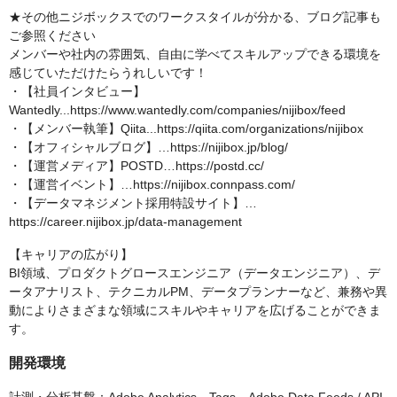
★その他ニジボックスでのワークスタイルが分かる、ブログ記事も
ご参照ください
メンバーや社内の雰囲気、自由に学べてスキルアップできる環境を
感じていただけたらうれしいです！
・【社員インタビュー】
Wantedly...https://www.wantedly.com/companies/nijibox/feed
・【メンバー執筆】Qiita...https://qiita.com/organizations/nijibox
・【オフィシャルブログ】…https://nijibox.jp/blog/
・【運営メディア】POSTD…https://postd.cc/
・【運営イベント】…https://nijibox.connpass.com/
・【データマネジメント採用特設サイト】…
https://career.nijibox.jp/data-management
【キャリアの広がり】
BI領域、プロダクトグロースエンジニア（データエンジニア）、デ
ータアナリスト、テクニカルPM、データプランナーなど、兼務や異
動によりさまざまな領域にスキルやキャリアを広げることができま
す。
開発環境