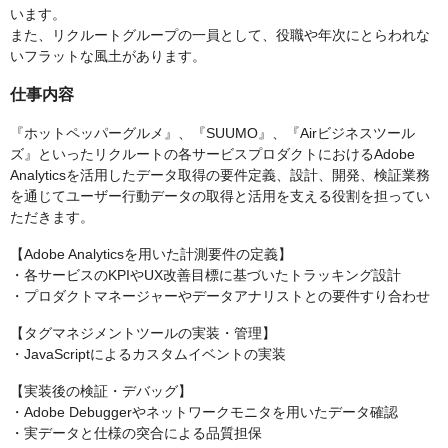
います。
また、リクルートグループの一員として、役職や年次にとらわれな
いフラットな風土があります。
仕事内容
『ホットペッパーグルメ』、『SUUMO』、『Airビジネスツール
ズ』といったリクルートの各サービスプロダクトにおけるAdobe
Analyticsを活用したデータ取得の要件定義、設計、開発、検証業務
を通じてユーザー行動データの取得と活用を支える役割を担ってい
ただきます。
【Adobe Analyticsを用いた計測要件の定義】
・各サービスのKPIやUX改善目標に基づいたトラッキング設計
・プロダクトマネージャーやデータアナリストとの要件すり合わせ
【タグマネジメントツールの実装・管理】
・JavaScriptによるカスタムイベントの実装
【実装後の検証・デバッグ】
・Adobe Debuggerやネットワークモニタを用いたデータ確認
・実データと仕様の突合による品質担保