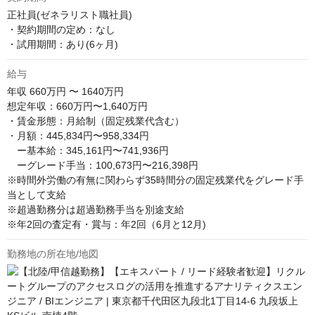
正社員(ゼネラリスト職社員)

・契約期間の定め：なし

・試用期間：あり(6ヶ月)
給与
年収
660万円 〜 1640万円
想定年収：660万円〜1,640万円

・賃金形態：月給制（固定残業代含む） 

・月額：445,834円〜958,334円

　ー基本給：345,161円〜741,936円 　 

　ーグレード手当：100,673円〜216,398円 

※時間外労働の有無に関わらず35時間分の固定残業代をグレード手
当として支給 

※超過勤務分は超過勤務手当を別途支給 

※年2回の査定有・賞与：年2回（6月と12月)
勤務地の所在地/地図