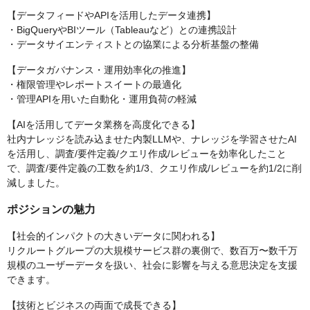
【データフィードやAPIを活用したデータ連携】
・BigQueryやBIツール（Tableauなど）との連携設計
・データサイエンティストとの協業による分析基盤の整備
【データガバナンス・運用効率化の推進】
・権限管理やレポートスイートの最適化
・管理APIを用いた自動化・運用負荷の軽減
【AIを活用してデータ業務を高度化できる】
社内ナレッジを読み込ませた内製LLMや、ナレッジを学習させたAI
を活用し、調査/要件定義/クエリ作成/レビューを効率化したこと
で、調査/要件定義の工数を約1/3、クエリ作成/レビューを約1/2に削
減しました。
ポジションの魅力
【社会的インパクトの大きいデータに関われる】
リクルートグループの大規模サービス群の裏側で、数百万〜数千万
規模のユーザーデータを扱い、社会に影響を与える意思決定を支援
できます。
【技術とビジネスの両面で成長できる】