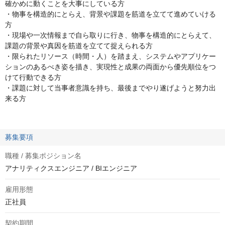
確かめに動くことを大事にしている方
・物事を構造的にとらえ、背景や課題を筋道を立てて進めていける
方
・現場や一次情報まで自ら取りに行き、物事を構造的にとらえて、
課題の背景や真因を筋道を立てて捉えられる方
・限られたリソース（時間・人）を踏まえ、システムやアプリケー
ションのあるべき姿を描き、実現性と成果の両面から優先順位をつ
けて行動できる方
・課題に対して当事者意識を持ち、最後までやり遂げようと努力出
来る方
募集要項
職種 / 募集ポジション名
アナリティクスエンジニア / BIエンジニア
雇用形態
正社員
契約期間