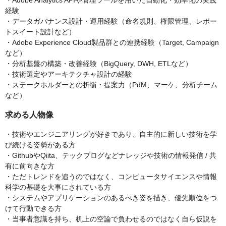
・Adobe Analytics APIや管理ツールを用いた自動化・効率化の実践
経験
・データガバナンス設計・運用経験（命名規則、権限管理、レポー
トスイート設計など）
・Adobe Experience Cloud製品群との連携経験（Target, Campaign
など）
・分析基盤の構築・改善経験（BigQuery, DWH, ETLなど）
・技術選定やアーキテクチャ設計の経験
・ステークホルダーとの折衝・提案力（PdM、マーケ、分析チーム
など）
求める人物像
・技術やエンジニアリングが好きであり、自主的に新しい技術を学
び続ける姿勢がある方
・GithubやQiita、テックブログなどナレッジや技術の情報発信 / 共
有に前向きな方
・ただトレンドを追うのではなく、コンピュータサイエンスや情報
科学の基礎を大事にされている方
・システムやアプリケーションのあるべき姿を描き、優先順位をつ
けて行動できる方
・当事者意識を持ち、机上の空論で負わせるのではなく自ら仮説を