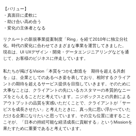
【バリュー】
・真面目に柔軟に
・助け合い高め合う
・変化の主体者となる
リクルートの新規事業提案制度「Ring」を経て2010年に独立分社
化。時代の変化に合わせてさまざまな事業を運営してきました。
現在は、UI UXデザイン・開発・データエンジニアリングなどを通
じて、お客様のビジネスに伴走しています。
私たちが掲げるVision「本質をつかむ創造を 期待を超える共創
を」は、企業としてのあるべき姿を表しており、相対するクライア
ントの期待を超えるサービス提供を目指していきます。そのために
大事なことは、クライアントの先にいるカスタマーの本質的なニー
ズをとらえることだと考えています。ニジボックスとの共創による
アウトプットの品質を実感いただくことで、クライアントが「サー
ビスを成長させたい」と考えたときに、真っ先に思い浮かべていた
だける企業になりたいと思っています。その立ち位置に達すること
こそが、「日本の持続可能な経済成長に貢献する」というMissionを
果たすために重要であると考えています。