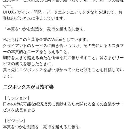
企業やサービスの成長に向き合い続けるリクルートグループの会社
です。
UI UXデザイン・開発・データエンジニアリングなどを通じて、お
客様のビジネスに伴走しています。
「本質をつかむ創造を 期待を超える共創を」
私たちはこの言葉を企業のVisionとしています。
クライアントのサービスに向き合いつづけ、その先にいるカスタマ
ーの本質的なニーズをとらえること。
期待を大きく超える新たな価値を共に創り出すこと。皆さまがサー
ビスの成長を志したときに、
真っ先にニジボックスを思い浮かべていただけることを目指してい
ます。
ニジボックスが目指す姿
【ミッション】
⽇本の持続可能な経済成⻑に貢献するため関わる全ての企業やサー
ビスを成⻑させる
【ビジョン】
本質をつかむ創造を 期待を超える共創を