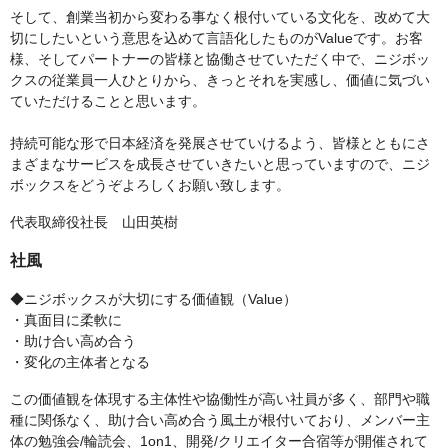
そして、創業当初から変わる事なく根付いている文化を、改めて大
切にしたいという意思を込めて言語化したものがValueです。お客
様、そしてパートナーの皆様と協働させていただく中で、ニジボッ
クスの従業員一人ひとりから、きっとそれを実感し、価値に気づい
ていただけることと思います。
持続可能な形で日本経済を発展させていけるよう、皆様とともにさ
まざまなサービスを成長させていきたいと思っていますので、ニジ
ボックスをどうぞよろしくお願い致します。
代表取締役社長 山田英樹
社風
◆ニジボックスが大切にする価値観（Value）
・真面目に柔軟に
・助け合い高め合う
・変化の主体者となる
この価値観を体現する主体性や協働性が高い社員が多く、部門や職
種に関係なく、助け合い高め合う風土が根付いており、メンバー主
体の勉強会/輪読会、1on1、開発/クリエイター合宿等が開催されて