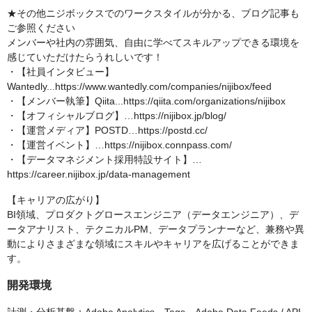
★その他ニジボックスでのワークスタイルが分かる、ブログ記事も
ご参照ください
メンバーや社内の雰囲気、自由に学べてスキルアップできる環境を
感じていただけたらうれしいです！
・【社員インタビュー】
Wantedly...https://www.wantedly.com/companies/nijibox/feed
・【メンバー執筆】Qiita...https://qiita.com/organizations/nijibox
・【オフィシャルブログ】…https://nijibox.jp/blog/
・【運営メディア】POSTD…https://postd.cc/
・【運営イベント】…https://nijibox.connpass.com/
・【データマネジメント採用特設サイト】…
https://career.nijibox.jp/data-management
【キャリアの広がり】
BI領域、プロダクトグロースエンジニア（データエンジニア）、デ
ータアナリスト、テクニカルPM、データプランナーなど、兼務や異
動によりさまざまな領域にスキルやキャリアを広げることができま
す。
開発環境