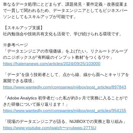
単なるデータ処理にとどまらず、課題発見・要件定義・改善提案ま
で一貫して関われるため、データエンジニアとしてもビジネスパー
ソンとしてもスキルアップが可能です。
【スキルアップ支援】
社内勉強会や技術共有文化も活発で、学び続けられる環境です。
※参考ページ
「データエンジニアの市場価値」を上げたい。リクルートグループ
のニジボックスが“有料級のインプット教材”をつくるワケ」
https://hatenanews.com/articles/2024/09/25/103000
「データ”を扱う技術者として、点から線、線から面へとキャリアを
展開できる環境」
https://www.wantedly.com/companies/nijibox/post_articles/897843
「Adobe Analytics 初学者だった私が約3ヶ月で実務に入ることがで
きた研修について振り返ります！」
https://www.wantedly.com/companies/nijibox/post_articles/954155
「現場のデータエンジニアが語る、NIJIBOXでの実務と取り組み」
https://www.youtube.com/watch〜v=ulwws-27T5U