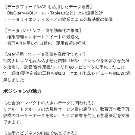
【データフィードやAPIを活用したデータ連携】
・BigQueryやBIツール（Tableauなど）との連携設計
・データサイエンティストとの協業による分析基盤の整備
【データガバナンス・運用効率化の推進】
・権限管理やレポートスイートの最適化
・管理APIを用いた自動化・運用負荷の軽減
【AIを活用してデータ業務を高度化できる】
社内ナレッジを読み込ませた内製LLMや、ナレッジを学習させたAI
を活用し、調査/要件定義/クエリ作成/レビューを効率化したこと
で、調査/要件定義の工数を約1/3、クエリ作成/レビューを約1/2に削
減しました。
ポジションの魅力
【社会的インパクトの大きいデータに関われる】
リクルートグループの大規模サービス群の裏側で、数百万〜数千万
規模のユーザーデータを扱い、社会に影響を与える意思決定を支援
できます。
【技術とビジネスの両面で成長できる】