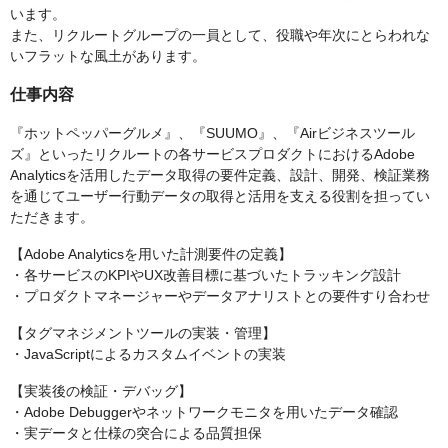
います。
また、リクルートグループの一員として、役職や年次にとらわれな
いフラットな風土があります。
仕事内容
『ホットペッパーグルメ』、『SUUMO』、『Airビジネスツール
ズ』といったリクルートの各サービスプロダクトにおけるAdobe
Analyticsを活用したデータ取得の要件定義、設計、開発、検証業務
を通じてユーザー行動データの取得と活用を支える役割を担ってい
ただきます。
【Adobe Analyticsを用いた計測要件の定義】
・各サービスのKPIやUX改善目標に基づいたトラッキング設計
・プロダクトマネージャーやデータアナリストとの要件すり合わせ
【タグマネジメントツールの実装・管理】
・JavaScriptによるカスタムイベントの実装
【実装後の検証・デバッグ】
・Adobe Debuggerやネットワークモニタを用いたデータ確認
・実データと仕様の突合による品質担保