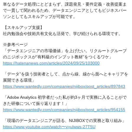
単なるデータ処理にとどまらず、課題発見・要件定義・改善提案ま
で一貫して関われるため、データエンジニアとしてもビジネスパー
ソンとしてもスキルアップが可能です。
【スキルアップ支援】
社内勉強会や技術共有文化も活発で、学び続けられる環境です。
※参考ページ
「データエンジニアの市場価値」を上げたい。リクルートグループ
のニジボックスが“有料級のインプット教材”をつくるワケ」
https://hatenanews.com/articles/2024/09/25/103000
「データ”を扱う技術者として、点から線、線から面へとキャリアを
展開できる環境」
https://www.wantedly.com/companies/nijibox/post_articles/897843
「Adobe Analytics 初学者だった私が約3ヶ月で実務に入ることがで
きた研修について振り返ります！」
https://www.wantedly.com/companies/nijibox/post_articles/954155
「現場のデータエンジニアが語る、NIJIBOXでの実務と取り組み」
https://www.youtube.com/watch〜v=ulwws-27T5U