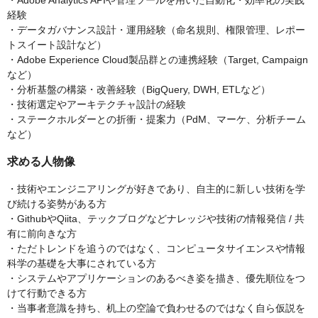
・Adobe Analytics APIや管理ツールを用いた自動化・効率化の実践
経験
・データガバナンス設計・運用経験（命名規則、権限管理、レポー
トスイート設計など）
・Adobe Experience Cloud製品群との連携経験（Target, Campaign
など）
・分析基盤の構築・改善経験（BigQuery, DWH, ETLなど）
・技術選定やアーキテクチャ設計の経験
・ステークホルダーとの折衝・提案力（PdM、マーケ、分析チーム
など）
求める人物像
・技術やエンジニアリングが好きであり、自主的に新しい技術を学
び続ける姿勢がある方
・GithubやQiita、テックブログなどナレッジや技術の情報発信 / 共
有に前向きな方
・ただトレンドを追うのではなく、コンピュータサイエンスや情報
科学の基礎を大事にされている方
・システムやアプリケーションのあるべき姿を描き、優先順位をつ
けて行動できる方
・当事者意識を持ち、机上の空論で負わせるのではなく自ら仮説を