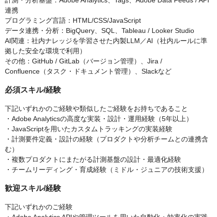
計測・分析基盤：Adobe Analytics、Tags、Adobe Data Feeds / API
連携
プログラミング言語：HTML/CSS/JavaScript
データ連携・分析：BigQuery、SQL、Tableau / Looker Studio
AI関連：社内ナレッジを学習させた内製LLM／AI（社内ルールに準
拠した安全な環境で利用）
その他：GitHub / GitLab（バージョン管理）、Jira /
Confluence（タスク・ドキュメント管理）、Slackなど
必須スキル/経験
下記いずれかのご経験や類似したご経験をお持ちであること
・Adobe Analyticsの高度な実装・設計・運用経験（5年以上）
・JavaScriptを用いたカスタムトラッキングの実装経験
・計測要件定義・設計の経験（プロダクトや分析チームとの連携含
む）
・複数プロダクトにまたがる計測基盤の設計・最適化経験
・チームリーディング・育成経験（ミドル・ジュニアの技術支援）
歓迎スキル/経験
下記いずれかのご経験