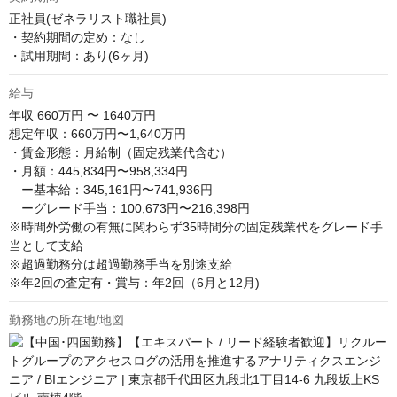
正社員(ゼネラリスト職社員)

・契約期間の定め：なし

・試用期間：あり(6ヶ月)
給与
年収
660万円 〜 1640万円
想定年収：660万円〜1,640万円

・賃金形態：月給制（固定残業代含む） 

・月額：445,834円〜958,334円

　ー基本給：345,161円〜741,936円 　 

　ーグレード手当：100,673円〜216,398円 

※時間外労働の有無に関わらず35時間分の固定残業代をグレード手
当として支給 

※超過勤務分は超過勤務手当を別途支給 

※年2回の査定有・賞与：年2回（6月と12月)
勤務地の所在地/地図