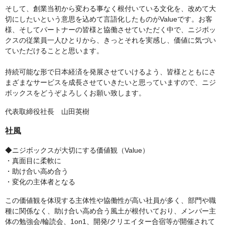
そして、創業当初から変わる事なく根付いている文化を、改めて大
切にしたいという意思を込めて言語化したものがValueです。お客
様、そしてパートナーの皆様と協働させていただく中で、ニジボッ
クスの従業員一人ひとりから、きっとそれを実感し、価値に気づい
ていただけることと思います。
持続可能な形で日本経済を発展させていけるよう、皆様とともにさ
まざまなサービスを成長させていきたいと思っていますので、ニジ
ボックスをどうぞよろしくお願い致します。
代表取締役社長 山田英樹
社風
◆ニジボックスが大切にする価値観（Value）
・真面目に柔軟に
・助け合い高め合う
・変化の主体者となる
この価値観を体現する主体性や協働性が高い社員が多く、部門や職
種に関係なく、助け合い高め合う風土が根付いており、メンバー主
体の勉強会/輪読会、1on1、開発/クリエイター合宿等が開催されて