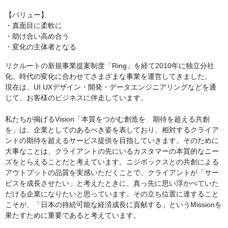
【バリュー】
・真面目に柔軟に
・助け合い高め合う
・変化の主体者となる
リクルートの新規事業提案制度「Ring」を経て2010年に独立分社
化。時代の変化に合わせてさまざまな事業を運営してきました。
現在は、UI UXデザイン・開発・データエンジニアリングなどを通
じて、お客様のビジネスに伴走しています。
私たちが掲げるVision「本質をつかむ創造を 期待を超える共創
を」は、企業としてのあるべき姿を表しており、相対するクライア
ントの期待を超えるサービス提供を目指していきます。そのために
大事なことは、クライアントの先にいるカスタマーの本質的なニー
ズをとらえることだと考えています。ニジボックスとの共創による
アウトプットの品質を実感いただくことで、クライアントが「サー
ビスを成長させたい」と考えたときに、真っ先に思い浮かべていた
だける企業になりたいと思っています。その立ち位置に達すること
こそが、「日本の持続可能な経済成長に貢献する」というMissionを
果たすために重要であると考えています。