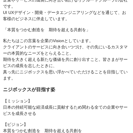
企業やサービスの成長に向き合い続けるリクルートグループの会社
です。
UI UXデザイン・開発・データエンジニアリングなどを通じて、お
客様のビジネスに伴走しています。
「本質をつかむ創造を 期待を超える共創を」
私たちはこの言葉を企業のVisionとしています。
クライアントのサービスに向き合いつづけ、その先にいるカスタマ
ーの本質的なニーズをとらえること。
期待を大きく超える新たな価値を共に創り出すこと。皆さまがサー
ビスの成長を志したときに、
真っ先にニジボックスを思い浮かべていただけることを目指してい
ます。
ニジボックスが目指す姿
【ミッション】
⽇本の持続可能な経済成⻑に貢献するため関わる全ての企業やサー
ビスを成⻑させる
【ビジョン】
本質をつかむ創造を 期待を超える共創を