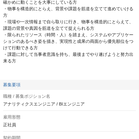
確かめに動くことを大事にしている方
・物事を構造的にとらえ、背景や課題を筋道を立てて進めていける
方
・現場や一次情報まで自ら取りに行き、物事を構造的にとらえて、
課題の背景や真因を筋道を立てて捉えられる方
・限られたリソース（時間・人）を踏まえ、システムやアプリケー
ションのあるべき姿を描き、実現性と成果の両面から優先順位をつ
けて行動できる方
・課題に対して当事者意識を持ち、最後までやり遂げようと努力出
来る方
募集要項
職種 / 募集ポジション名
アナリティクスエンジニア / BIエンジニア
雇用形態
正社員
契約期間