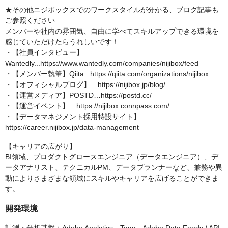
★その他ニジボックスでのワークスタイルが分かる、ブログ記事も
ご参照ください
メンバーや社内の雰囲気、自由に学べてスキルアップできる環境を
感じていただけたらうれしいです！
・【社員インタビュー】
Wantedly...https://www.wantedly.com/companies/nijibox/feed
・【メンバー執筆】Qiita...https://qiita.com/organizations/nijibox
・【オフィシャルブログ】…https://nijibox.jp/blog/
・【運営メディア】POSTD…https://postd.cc/
・【運営イベント】…https://nijibox.connpass.com/
・【データマネジメント採用特設サイト】…
https://career.nijibox.jp/data-management
【キャリアの広がり】
BI領域、プロダクトグロースエンジニア（データエンジニア）、デ
ータアナリスト、テクニカルPM、データプランナーなど、兼務や異
動によりさまざまな領域にスキルやキャリアを広げることができま
す。
開発環境