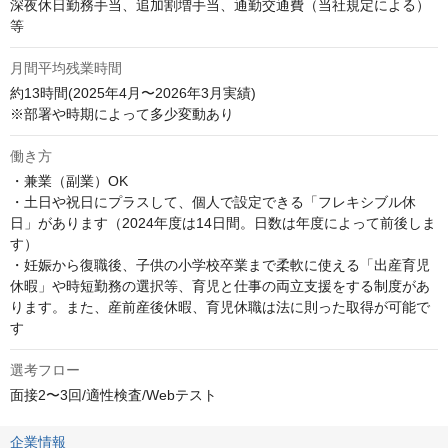
深夜休日勤務手当、追加割増手当、通勤交通費（当社規定による）
等
月間平均残業時間
約13時間(2025年4月〜2026年3月実績)

※部署や時期によって多少変動あり
働き方
・兼業（副業）OK 

・土日や祝日にプラスして、個人で設定できる「フレキシブル休
日」があります（2024年度は14日間。日数は年度によって前後しま
す） 

・妊娠から復職後、子供の小学校卒業まで柔軟に使える「出産育児
休暇」や時短勤務の選択等、育児と仕事の両立支援をする制度があ
ります。また、産前産後休暇、育児休職は法に則った取得が可能で
す
選考フロー
面接2〜3回/適性検査/Webテスト
企業情報