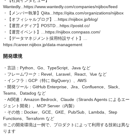
・【社員インタビュー】
Wantedly...https://www.wantedly.com/companies/nijibox/feed
・【メンバー執筆】Qiita...https://qiita.com/organizations/nijibox
・【オフィシャルブログ】…https://nijibox.jp/blog/
・【運営メディア】POSTD…https://postd.cc/
・【運営イベント】…https://nijibox.connpass.com/
・【データマネジメント採用特設サイト】…
https://career.nijibox.jp/data-management
開発環境
・言語：Python、Go、TypeScript、Java など
・フレームワーク：Revel、Laravel、React、Vue など
・インフラ：GCP（特に BigQuery）、AWS
・開発ツール：GitHub Enterprise、Jira、Confluence、Slack、
Teams、Datadog など
・AI関連：Amazon Bedrock、Claude（Strands Agents によるエー
ジェント開発）、MCP Server（内製）
・その他：Docker、GCE、GKE、Pub/Sub、Lambda、Step
Functions、Terraform など
※この開発環境は一例で、プロダクトによって利用する技術は異な
ります