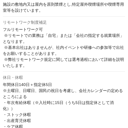
施設の敷地内又は屋内を原則禁煙とし,特定屋外喫煙場所や喫煙専用
室等を設けています。
リモートワーク制度補足
フルリモートワーク可

 ※リモートでの業務は「自宅」または「会社の指定する就業場所」
となります。

 ※基本出社はありませんが、社内イベントや研修への参加等で出社
をお願いすることがあります。

 ※弊社リモートワーク規定に関しては選考過程において詳細を説明
いたします。
休日・休暇
年間休日140日＋指定休5日

※土曜日、日曜日、国民の祝日を考慮し、会社カレンダーの定める
ところによる

・年次有給休暇（※入社時に15日（うち5日は指定休として消
化）） 

・ストック休暇 

・出産育児休暇 

・ケア休暇 
