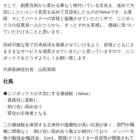
そして、創業当初から変わる事なく根付いている文化を、改めて大
切にしたいという意思を込めて言語化したものがValueです。お客
様、そしてパートナーの皆様と協働させていただく中で、ニジボッ
クスの従業員一人ひとりから、きっとそれを実感し、価値に気づい
ていただけることと思います。
持続可能な形で日本経済を発展させていけるよう、皆様とともにさ
まざまなサービスを成長させていきたいと思っていますので、ニジ
ボックスをどうぞよろしくお願い致します。
代表取締役社長 山田英樹
社風
◆ニジボックスが大切にする価値観（Value）
・真面目に柔軟に
・助け合い高め合う
・変化の主体者となる
この価値観を体現する主体性や協働性が高い社員が多く、部門や職
種に関係なく、助け合い高め合う風土が根付いており、メンバー主
体の勉強会/輪読会、1on1、開発/クリエイター合宿等が開催されて