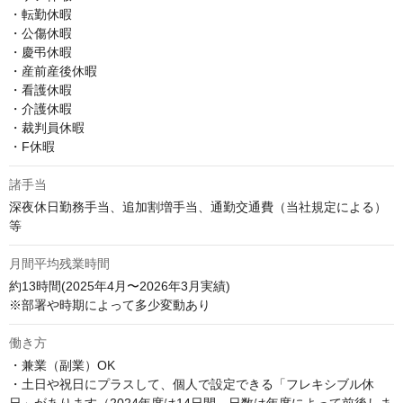
・転勤休暇 

・公傷休暇 

・慶弔休暇 

・産前産後休暇 

・看護休暇 

・介護休暇 

・裁判員休暇 

・F休暇
諸手当
深夜休日勤務手当、追加割増手当、通勤交通費（当社規定による）
等
月間平均残業時間
約13時間(2025年4月〜2026年3月実績)

※部署や時期によって多少変動あり
働き方
・兼業（副業）OK 

・土日や祝日にプラスして、個人で設定できる「フレキシブル休