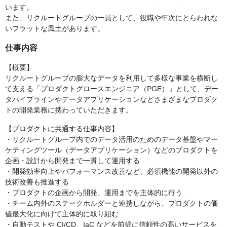
います。
また、リクルートグループの一員として、役職や年次にとらわれな
いフラットな風土があります。
仕事内容
【概要】
リクルートグループの膨大なデータを利用して多様な事業を横断し
て支える「プロダクトグロースエンジニア（PGE）」として、デー
タパイプラインやデータアプリケーションなどさまざまなプロダク
トの開発業務に携わっていただきます。
【プロダクトに共通する仕事内容】
・リクルートグループ内でのデータ活用のためのデータ基盤やマー
ケティングツール（データアプリケーション）などのプロダクトを
企画・設計から開発まで一貫して運用する
・開発効率向上やパフォーマンス改善など、必須機能の開発以外の
技術改善も推進する
・プロダクトの企画から開発、運用までを主体的に行う
・チーム内外のステークホルダーと連携しながら、プロダクトの価
値最大化に向けて主体的に取り組む
・自動テストや CI/CD、IaC などを前提に信頼性の高いサービスを