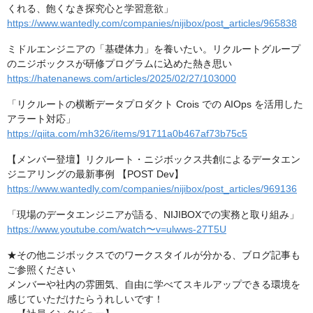
くれる、飽くなき探究心と学習意欲」
https://www.wantedly.com/companies/nijibox/post_articles/965838
ミドルエンジニアの「基礎体力」を養いたい。リクルートグループ
のニジボックスが研修プログラムに込めた熱き思い
https://hatenanews.com/articles/2025/02/27/103000
「リクルートの横断データプロダクト Crois での AIOps を活用した
アラート対応」
https://qiita.com/mh326/items/91711a0b467af73b75c5
【メンバー登壇】リクルート・ニジボックス共創によるデータエン
ジニアリングの最新事例 【POST Dev】
https://www.wantedly.com/companies/nijibox/post_articles/969136
「現場のデータエンジニアが語る、NIJIBOXでの実務と取り組み」
https://www.youtube.com/watch〜v=ulwws-27T5U
★その他ニジボックスでのワークスタイルが分かる、ブログ記事も
ご参照ください
メンバーや社内の雰囲気、自由に学べてスキルアップできる環境を
感じていただけたらうれしいです！