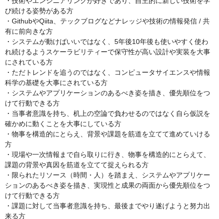
・技術やエンジニアリングが好きであり、自主的に新しい技術を学
び続ける姿勢がある方
・GithubやQiita、テックブログなどナレッジや技術の情報発信 / 共
有に前向きな方
・システムが動けばいいではなく、5年後10年後も使いやすく使わ
れ続けるようスケーラビリティーで保守性が高い設計や実装を大事
にされている方
・ただトレンドを追うのではなく、コンピュータサイエンスや情報
科学の基礎を大事にされている方
・システムやアプリケーションのあるべき姿を描き、優先順位をつ
けて行動できる方
・当事者意識を持ち、机上の空論で負わせるのではなく自ら仮説を
確かめに動くことを大事にしている方
・物事を構造的にとらえ、背景や課題を筋道を立てて進めていける
方
・現場や一次情報まで自ら取りに行き、物事を構造的にとらえて、
課題の背景や真因を筋道を立てて捉えられる方
・限られたリソース（時間・人）を踏まえ、システムやアプリケー
ションのあるべき姿を描き、実現性と成果の両面から優先順位をつ
けて行動できる方
・課題に対して当事者意識を持ち、最後までやり遂げようと努力出
来る方