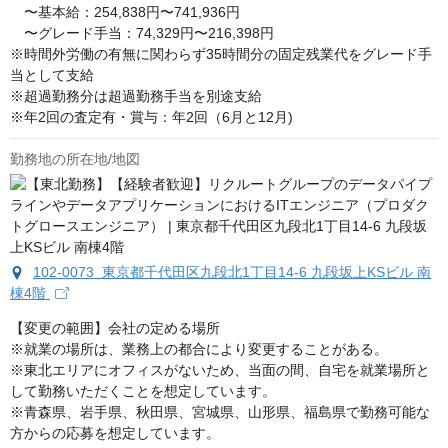
　〜基本給：254,838円〜741,936円 　 

　〜グレード手当：74,329円〜216,398円 

※時間外労働の有無に関わらず35時間分の固定残業代をグレード手
当として支給 

※超過勤務分は超過勤務手当を別途支給 

※年2回の査定有・賞与：年2回（6月と12月)
勤務地の所在地/地図
102-0073 東京都千代田区九段北1丁目14-6 九段坂上KSビル 南
棟4階
【変更の範囲】会社の定める場所　

※就業の場所は、業務上の都合により変更することがある。

※東北エリアにオフィスがないため、当面の間、自宅を就業場所と
して勤務いただくことを想定しています。

※青森県、岩手県、秋田県、宮城県、山形県、福島県で勤務可能な
方からの応募を想定しています。