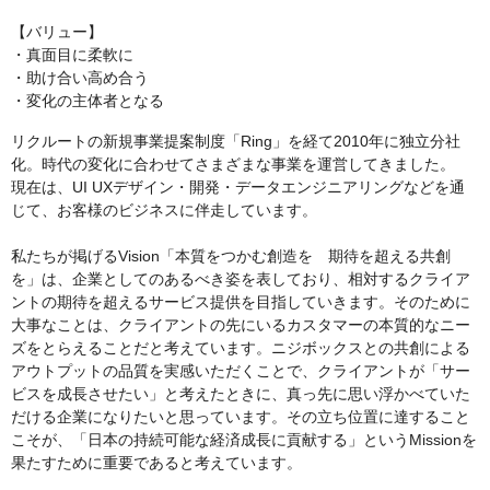
【バリュー】
・真面目に柔軟に
・助け合い高め合う
・変化の主体者となる
リクルートの新規事業提案制度「Ring」を経て2010年に独立分社
化。時代の変化に合わせてさまざまな事業を運営してきました。
現在は、UI UXデザイン・開発・データエンジニアリングなどを通
じて、お客様のビジネスに伴走しています。
私たちが掲げるVision「本質をつかむ創造を 期待を超える共創
を」は、企業としてのあるべき姿を表しており、相対するクライア
ントの期待を超えるサービス提供を目指していきます。そのために
大事なことは、クライアントの先にいるカスタマーの本質的なニー
ズをとらえることだと考えています。ニジボックスとの共創による
アウトプットの品質を実感いただくことで、クライアントが「サー
ビスを成長させたい」と考えたときに、真っ先に思い浮かべていた
だける企業になりたいと思っています。その立ち位置に達すること
こそが、「日本の持続可能な経済成長に貢献する」というMissionを
果たすために重要であると考えています。