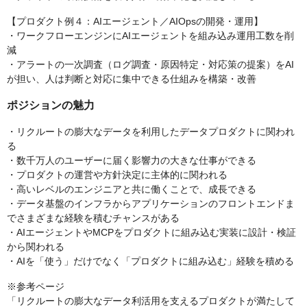
【プロダクト例４：AIエージェント／AIOpsの開発・運用】
・ワークフローエンジンにAIエージェントを組み込み運用工数を削
減
・アラートの一次調査（ログ調査・原因特定・対応策の提案）をAI
が担い、人は判断と対応に集中できる仕組みを構築・改善
ポジションの魅力
・リクルートの膨大なデータを利用したデータプロダクトに関われ
る
・数千万人のユーザーに届く影響力の大きな仕事ができる
・プロダクトの運営や方針決定に主体的に関われる
・高いレベルのエンジニアと共に働くことで、成長できる
・データ基盤のインフラからアプリケーションのフロントエンドま
でさまざまな経験を積むチャンスがある
・AIエージェントやMCPをプロダクトに組み込む実装に設計・検証
から関われる
・AIを「使う」だけでなく「プロダクトに組み込む」経験を積める
※参考ページ
「リクルートの膨大なデータ利活用を支えるプロダクトが満たして