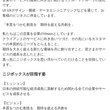
企業やサービスの成長に向き合い続けるリクルートグループの会社
です。
UI UXデザイン・開発・データエンジニアリングなどを通じて、お
客様のビジネスに伴走しています。
「本質をつかむ創造を 期待を超える共創を」
私たちはこの言葉を企業のVisionとしています。
クライアントのサービスに向き合いつづけ、その先にいるカスタマ
ーの本質的なニーズをとらえること。
期待を大きく超える新たな価値を共に創り出すこと。皆さまがサー
ビスの成長を志したときに、
真っ先にニジボックスを思い浮かべていただけることを目指してい
ます。
ニジボックスが目指す姿
【ミッション】
⽇本の持続可能な経済成⻑に貢献するため関わる全ての企業やサー
ビスを成⻑させる
【ビジョン】
本質をつかむ創造を 期待を超える共創を