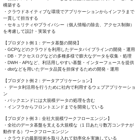
構築する
・クラウドネイティブな環境でアプリケーションからインフラまで
一貫して担当する
・セキュリティやプライバシー（個人情報の除去、アクセス制御）
を考慮して設計・実装する
【プロダクト例 1：データ基盤の開発】
・GCPなどのクラウドを利用したデータパイプラインの開発・運用
・DB・アクセスログなどの多種多様で膨大なデータを収集・処理
・DWH・APIなど、利活用しやすい基盤・インターフェースを提供
・dbtなどを用いたデータ品質を担保するための開発・運用
【プロダクト例 2：データアプリケーション】
・ データ利活用を行うために社内で利用するウェブアプリケーショ
ン
・バックエンドには大規模データの処理を含む
・インフラからフロントエンドまでを開発している
【プロダクト例 3：全社大規模ワークフローエンジン】
・全社のデータ基盤を支える大規模な（1 日あたり数万コンテナが
動作する）ワークフローエンジン
・クラウドの最新技術を取り入れて効率化を実施している