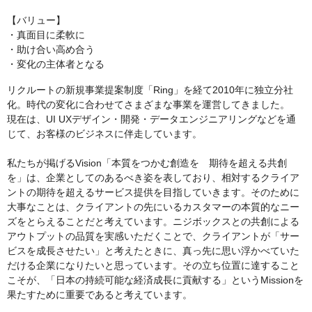
【バリュー】
・真面目に柔軟に
・助け合い高め合う
・変化の主体者となる
リクルートの新規事業提案制度「Ring」を経て2010年に独立分社
化。時代の変化に合わせてさまざまな事業を運営してきました。
現在は、UI UXデザイン・開発・データエンジニアリングなどを通
じて、お客様のビジネスに伴走しています。
私たちが掲げるVision「本質をつかむ創造を 期待を超える共創
を」は、企業としてのあるべき姿を表しており、相対するクライア
ントの期待を超えるサービス提供を目指していきます。そのために
大事なことは、クライアントの先にいるカスタマーの本質的なニー
ズをとらえることだと考えています。ニジボックスとの共創による
アウトプットの品質を実感いただくことで、クライアントが「サー
ビスを成長させたい」と考えたときに、真っ先に思い浮かべていた
だける企業になりたいと思っています。その立ち位置に達すること
こそが、「日本の持続可能な経済成長に貢献する」というMissionを
果たすために重要であると考えています。