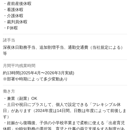
・産前産後休暇 

・看護休暇 

・介護休暇 

・裁判員休暇 

・F休暇
諸手当
深夜休日勤務手当、追加割増手当、通勤交通費（当社規定による）
等
月間平均残業時間
約13時間(2025年4月〜2026年3月実績)

※部署や時期によって多少変動あり
働き方
・兼業（副業）OK 

・土日や祝日にプラスして、個人で設定できる「フレキシブル休
日」があります（2024年度は14日間。日数は年度によって前後しま
す） 

・妊娠から復職後、子供の小学校卒業まで柔軟に使える「出産育児
休暇」や時短勤務の選択等、育児と仕事の両立支援をする制度があ