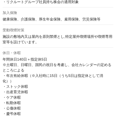
・リクルートグループ社員持ち株会の適用対象
加入保険
健康保険、介護保険、厚生年金保険、雇用保険、労災保険等
受動喫煙対策
施設の敷地内又は屋内を原則禁煙とし,特定屋外喫煙場所や喫煙専用
室等を設けています。
休日・休暇
年間休日140日＋指定休5日

※土曜日、日曜日、国民の祝日を考慮し、会社カレンダーの定める
ところによる

・年次有給休暇（※入社時に15日（うち5日は指定休として消
化）） 

・ストック休暇 

・出産育児休暇 

・ケア休暇 

・転勤休暇 

・公傷休暇 

・慶弔休暇 
