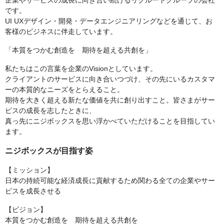
企業やサービスの成長に向き合い続けるリクルートグループの会社
です。
UI UXデザイン・開発・データエンジニアリングなどを通じて、お
客様のビジネスに伴走しています。
「本質をつかむ創造を 期待を超える共創を」
私たちはこの言葉を企業のVisionとしています。
クライアントのサービスに向き合いつづけ、その先にいるカスタマ
ーの本質的なニーズをとらえること。
期待を大きく超える新たな価値を共に創り出すこと。皆さまがサー
ビスの成長を志したときに、
真っ先にニジボックスを思い浮かべていただけることを目指してい
ます。
ニジボックスが目指す姿
【ミッション】
⽇本の持続可能な経済成⻑に貢献するため関わる全ての企業やサー
ビスを成⻑させる
【ビジョン】
本質をつかむ創造を 期待を超える共創を