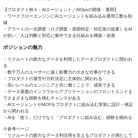
【プロダクト例４：AIエージェント／AIOpsの開発・運用】
・ワークフローエンジンにAIエージェントを組み込み運用工数を削
減
・アラートの一次調査（ログ調査・原因特定・対応策の提案）をAI
が担い、人は判断と対応に集中できる仕組みを構築・改善
ポジションの魅力
・リクルートの膨大なデータを利用したデータプロダクトに関われ
る
・数千万人のユーザーに届く影響力の大きな仕事ができる
・プロダクトの運営や方針決定に主体的に関われる
・高いレベルのエンジニアと共に働くことで、成長できる
・データ基盤のインフラからアプリケーションのフロントエンドま
でさまざまな経験を積むチャンスがある
・AIエージェントやMCPをプロダクトに組み込む実装に設計・検証
から関われる
・AIを「使う」だけでなく「プロダクトに組み込む」経験を積める
※参考ページ
「リクルートの膨大なデータ利活用を支えるプロダクトが満たして