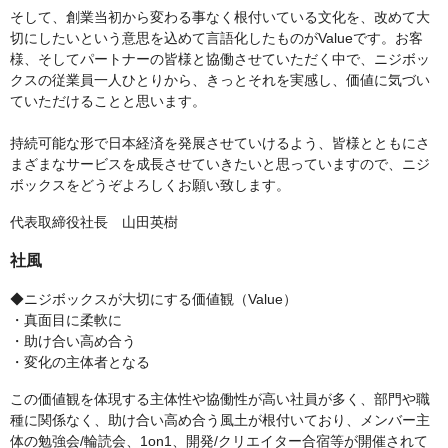
そして、創業当初から変わる事なく根付いている文化を、改めて大
切にしたいという意思を込めて言語化したものがValueです。お客
様、そしてパートナーの皆様と協働させていただく中で、ニジボッ
クスの従業員一人ひとりから、きっとそれを実感し、価値に気づい
ていただけることと思います。
持続可能な形で日本経済を発展させていけるよう、皆様とともにさ
まざまなサービスを成長させていきたいと思っていますので、ニジ
ボックスをどうぞよろしくお願い致します。
代表取締役社長 山田英樹
社風
◆ニジボックスが大切にする価値観（Value）
・真面目に柔軟に
・助け合い高め合う
・変化の主体者となる
この価値観を体現する主体性や協働性が高い社員が多く、部門や職
種に関係なく、助け合い高め合う風土が根付いており、メンバー主
体の勉強会/輪読会、1on1、開発/クリエイター合宿等が開催されて