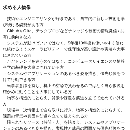
求める人物像
・技術やエンジニアリングが好きであり、自主的に新しい技術を学
び続ける姿勢がある方
・GithubやQiita、テックブログなどナレッジや技術の情報発信 / 共
有に前向きな方
・システムが動けばいいではなく、5年後10年後も使いやすく使わ
れ続けるようスケーラビリティーで保守性が高い設計や実装を大事
にされている方
・ただトレンドを追うのではなく、コンピュータサイエンスや情報
科学の基礎を大事にされている方
・システムやアプリケーションのあるべき姿を描き、優先順位をつ
けて行動できる方
・当事者意識を持ち、机上の空論で負わせるのではなく自ら仮説を
確かめに動くことを大事にしている方
・物事を構造的にとらえ、背景や課題を筋道を立てて進めていける
方
・現場や一次情報まで自ら取りに行き、物事を構造的にとらえて、
課題の背景や真因を筋道を立てて捉えられる方
・限られたリソース（時間・人）を踏まえ、システムやアプリケー
ションのあるべき姿を描き、実現性と成果の両面から優先順位をつ