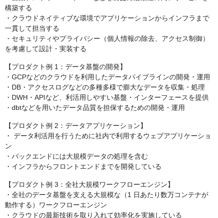
構築する
・クラウドネイティブな環境でアプリケーションからインフラまで
一貫して担当する
・セキュリティやプライバシー（個人情報の除去、アクセス制御）
を考慮して設計・実装する
【プロダクト例 1：データ基盤の開発】
・GCPなどのクラウドを利用したデータパイプラインの開発・運用
・DB・アクセスログなどの多種多様で膨大なデータを収集・処理
・DWH・APIなど、利活用しやすい基盤・インターフェースを提供
・dbtなどを用いたデータ品質を担保するための開発・運用
【プロダクト例 2：データアプリケーション】
・ データ利活用を行うために社内で利用するウェブアプリケーショ
ン
・バックエンドには大規模データの処理を含む
・インフラからフロントエンドまでを開発している
【プロダクト例 3：全社大規模ワークフローエンジン】
・全社のデータ基盤を支える大規模な（1 日あたり数万コンテナが
動作する）ワークフローエンジン
・クラウドの最新技術を取り入れて効率化を実施している