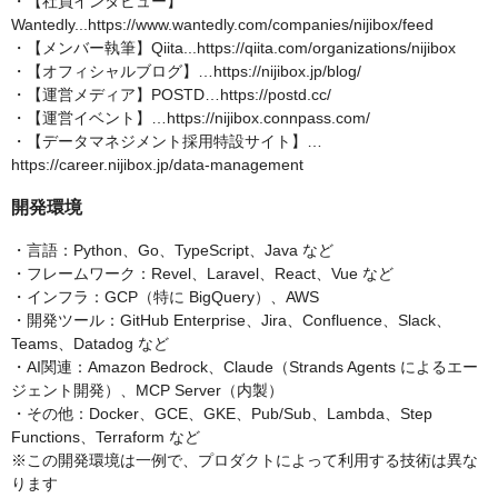
・【社員インタビュー】
Wantedly...https://www.wantedly.com/companies/nijibox/feed
・【メンバー執筆】Qiita...https://qiita.com/organizations/nijibox
・【オフィシャルブログ】…https://nijibox.jp/blog/
・【運営メディア】POSTD…https://postd.cc/
・【運営イベント】…https://nijibox.connpass.com/
・【データマネジメント採用特設サイト】…
https://career.nijibox.jp/data-management
開発環境
・言語：Python、Go、TypeScript、Java など
・フレームワーク：Revel、Laravel、React、Vue など
・インフラ：GCP（特に BigQuery）、AWS
・開発ツール：GitHub Enterprise、Jira、Confluence、Slack、
Teams、Datadog など
・AI関連：Amazon Bedrock、Claude（Strands Agents によるエー
ジェント開発）、MCP Server（内製）
・その他：Docker、GCE、GKE、Pub/Sub、Lambda、Step
Functions、Terraform など
※この開発環境は一例で、プロダクトによって利用する技術は異な
ります