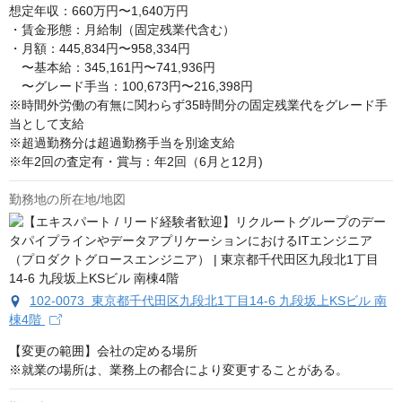
想定年収：660万円〜1,640万円

・賃金形態：月給制（固定残業代含む） 

・月額：445,834円〜958,334円

　〜基本給：345,161円〜741,936円 　 

　〜グレード手当：100,673円〜216,398円 

※時間外労働の有無に関わらず35時間分の固定残業代をグレード手
当として支給 

※超過勤務分は超過勤務手当を別途支給 

※年2回の査定有・賞与：年2回（6月と12月)
勤務地の所在地/地図
102-0073 東京都千代田区九段北1丁目14-6 九段坂上KSビル 南
棟4階
【変更の範囲】会社の定める場所　

※就業の場所は、業務上の都合により変更することがある。