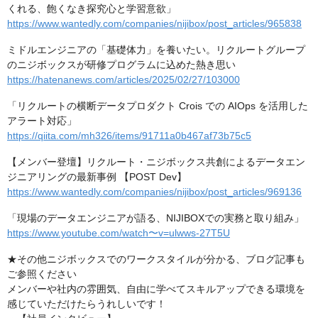
くれる、飽くなき探究心と学習意欲」
https://www.wantedly.com/companies/nijibox/post_articles/965838
ミドルエンジニアの「基礎体力」を養いたい。リクルートグループ
のニジボックスが研修プログラムに込めた熱き思い
https://hatenanews.com/articles/2025/02/27/103000
「リクルートの横断データプロダクト Crois での AIOps を活用した
アラート対応」
https://qiita.com/mh326/items/91711a0b467af73b75c5
【メンバー登壇】リクルート・ニジボックス共創によるデータエン
ジニアリングの最新事例 【POST Dev】
https://www.wantedly.com/companies/nijibox/post_articles/969136
「現場のデータエンジニアが語る、NIJIBOXでの実務と取り組み」
https://www.youtube.com/watch〜v=ulwws-27T5U
★その他ニジボックスでのワークスタイルが分かる、ブログ記事も
ご参照ください
メンバーや社内の雰囲気、自由に学べてスキルアップできる環境を
感じていただけたらうれしいです！