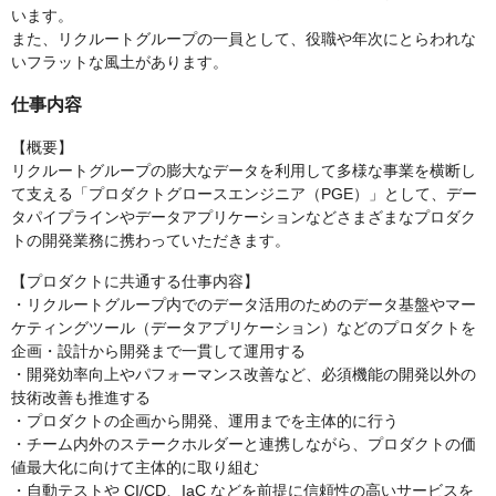
います。
また、リクルートグループの一員として、役職や年次にとらわれな
いフラットな風土があります。
仕事内容
【概要】
リクルートグループの膨大なデータを利用して多様な事業を横断し
て支える「プロダクトグロースエンジニア（PGE）」として、デー
タパイプラインやデータアプリケーションなどさまざまなプロダク
トの開発業務に携わっていただきます。
【プロダクトに共通する仕事内容】
・リクルートグループ内でのデータ活用のためのデータ基盤やマー
ケティングツール（データアプリケーション）などのプロダクトを
企画・設計から開発まで一貫して運用する
・開発効率向上やパフォーマンス改善など、必須機能の開発以外の
技術改善も推進する
・プロダクトの企画から開発、運用までを主体的に行う
・チーム内外のステークホルダーと連携しながら、プロダクトの価
値最大化に向けて主体的に取り組む
・自動テストや CI/CD、IaC などを前提に信頼性の高いサービスを