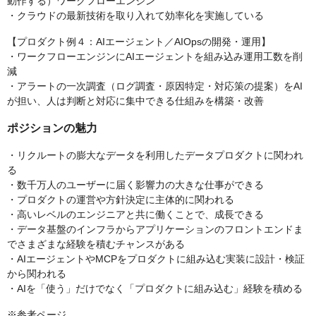
動作する）ワークフローエンジン
・クラウドの最新技術を取り入れて効率化を実施している
【プロダクト例４：AIエージェント／AIOpsの開発・運用】
・ワークフローエンジンにAIエージェントを組み込み運用工数を削
減
・アラートの一次調査（ログ調査・原因特定・対応策の提案）をAI
が担い、人は判断と対応に集中できる仕組みを構築・改善
ポジションの魅力
・リクルートの膨大なデータを利用したデータプロダクトに関われ
る
・数千万人のユーザーに届く影響力の大きな仕事ができる
・プロダクトの運営や方針決定に主体的に関われる
・高いレベルのエンジニアと共に働くことで、成長できる
・データ基盤のインフラからアプリケーションのフロントエンドま
でさまざまな経験を積むチャンスがある
・AIエージェントやMCPをプロダクトに組み込む実装に設計・検証
から関われる
・AIを「使う」だけでなく「プロダクトに組み込む」経験を積める
※参考ページ