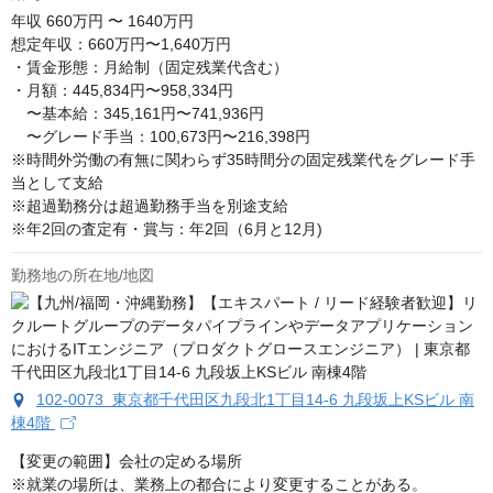
年収
660万円 〜 1640万円
想定年収：660万円〜1,640万円

・賃金形態：月給制（固定残業代含む） 

・月額：445,834円〜958,334円

　〜基本給：345,161円〜741,936円 　 

　〜グレード手当：100,673円〜216,398円 

※時間外労働の有無に関わらず35時間分の固定残業代をグレード手
当として支給 

※超過勤務分は超過勤務手当を別途支給 

※年2回の査定有・賞与：年2回（6月と12月)
勤務地の所在地/地図
102-0073 東京都千代田区九段北1丁目14-6 九段坂上KSビル 南
棟4階
【変更の範囲】会社の定める場所　

※就業の場所は、業務上の都合により変更することがある。
