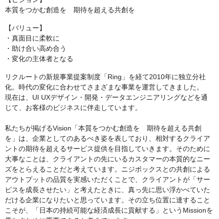
本質をつかむ創造を 期待を超える共創を
【バリュー】
・真面目に柔軟に
・助け合い高め合う
・変化の主体者となる
リクルートの新規事業提案制度「Ring」を経て2010年に独立分社
化。時代の変化に合わせてさまざまな事業を運営してきました。
現在は、UI UXデザイン・開発・データエンジニアリングなどを通
じて、お客様のビジネスに伴走しています。
私たちが掲げるVision「本質をつかむ創造を 期待を超える共創
を」は、企業としてのあるべき姿を表しており、相対するクライア
ントの期待を超えるサービス提供を目指していきます。そのために
大事なことは、クライアントの先にいるカスタマーの本質的なニー
ズをとらえることだと考えています。ニジボックスとの共創による
アウトプットの品質を実感いただくことで、クライアントが「サー
ビスを成長させたい」と考えたときに、真っ先に思い浮かべていた
だける企業になりたいと思っています。その立ち位置に達すること
こそが、「日本の持続可能な経済成長に貢献する」というMissionを