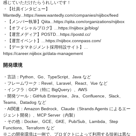
感じていただけたらうれしいです！
・【社員インタビュー】
Wantedly...https://www.wantedly.com/companies/nijibox/feed
・【メンバー執筆】Qiita...https://qiita.com/organizations/nijibox
・【オフィシャルブログ】…https://nijibox.jp/blog/
・【運営メディア】POSTD…https://postd.cc/
・【運営イベント】…https://nijibox.connpass.com/
・【データマネジメント採用特設サイト】…
https://career.nijibox.jp/data-management
開発環境
・言語：Python、Go、TypeScript、Java など
・フレームワーク：Revel、Laravel、React、Vue など
・インフラ：GCP（特に BigQuery）、AWS
・開発ツール：GitHub Enterprise、Jira、Confluence、Slack、
Teams、Datadog など
・AI関連：Amazon Bedrock、Claude（Strands Agents によるエー
ジェント開発）、MCP Server（内製）
・その他：Docker、GCE、GKE、Pub/Sub、Lambda、Step
Functions、Terraform など
※この開発環境は一例で、プロダクトによって利用する技術は異な