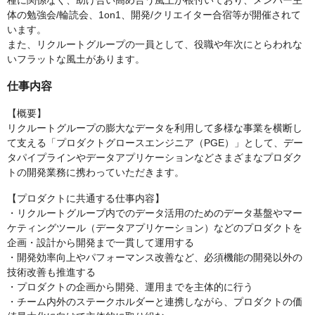
種に関係なく、助け合い高め合う風土が根付いており、メンバー主
体の勉強会/輪読会、1on1、開発/クリエイター合宿等が開催されて
います。
また、リクルートグループの一員として、役職や年次にとらわれな
いフラットな風土があります。
仕事内容
【概要】
リクルートグループの膨大なデータを利用して多様な事業を横断し
て支える「プロダクトグロースエンジニア（PGE）」として、デー
タパイプラインやデータアプリケーションなどさまざまなプロダク
トの開発業務に携わっていただきます。
【プロダクトに共通する仕事内容】
・リクルートグループ内でのデータ活用のためのデータ基盤やマー
ケティングツール（データアプリケーション）などのプロダクトを
企画・設計から開発まで一貫して運用する
・開発効率向上やパフォーマンス改善など、必須機能の開発以外の
技術改善も推進する
・プロダクトの企画から開発、運用までを主体的に行う
・チーム内外のステークホルダーと連携しながら、プロダクトの価