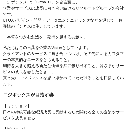
ニジボックス は「Grow all」を合言葉に、
企業やサービスの成長に向き合い続けるリクルートグループの会社
です。
UI UXデザイン・開発・データエンジニアリングなどを通じて、お
客様のビジネスに伴走しています。
「本質をつかむ創造を 期待を超える共創を」
私たちはこの言葉を企業のVisionとしています。
クライアントのサービスに向き合いつづけ、その先にいるカスタマ
ーの本質的なニーズをとらえること。
期待を大きく超える新たな価値を共に創り出すこと。皆さまがサー
ビスの成長を志したときに、
真っ先にニジボックスを思い浮かべていただけることを目指してい
ます。
ニジボックスが目指す姿
【ミッション】
⽇本の持続可能な経済成⻑に貢献するため関わる全ての企業やサー
ビスを成⻑させる
【ビジョン】