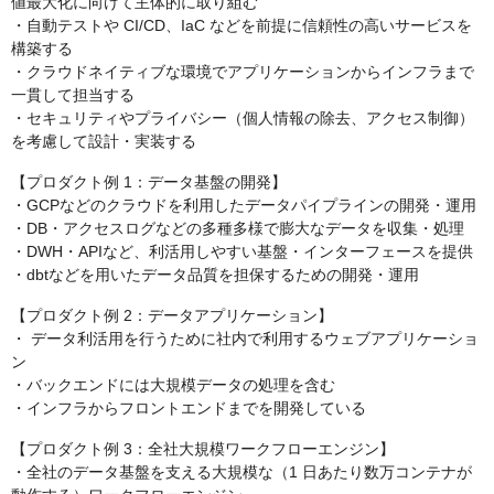
値最大化に向けて主体的に取り組む
・自動テストや CI/CD、IaC などを前提に信頼性の高いサービスを
構築する
・クラウドネイティブな環境でアプリケーションからインフラまで
一貫して担当する
・セキュリティやプライバシー（個人情報の除去、アクセス制御）
を考慮して設計・実装する
【プロダクト例 1：データ基盤の開発】
・GCPなどのクラウドを利用したデータパイプラインの開発・運用
・DB・アクセスログなどの多種多様で膨大なデータを収集・処理
・DWH・APIなど、利活用しやすい基盤・インターフェースを提供
・dbtなどを用いたデータ品質を担保するための開発・運用
【プロダクト例 2：データアプリケーション】
・ データ利活用を行うために社内で利用するウェブアプリケーショ
ン
・バックエンドには大規模データの処理を含む
・インフラからフロントエンドまでを開発している
【プロダクト例 3：全社大規模ワークフローエンジン】
・全社のデータ基盤を支える大規模な（1 日あたり数万コンテナが