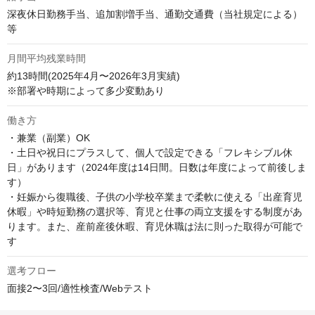
深夜休日勤務手当、追加割増手当、通勤交通費（当社規定による）
等
月間平均残業時間
約13時間(2025年4月〜2026年3月実績)

※部署や時期によって多少変動あり
働き方
・兼業（副業）OK 

・土日や祝日にプラスして、個人で設定できる「フレキシブル休
日」があります（2024年度は14日間。日数は年度によって前後しま
す） 

・妊娠から復職後、子供の小学校卒業まで柔軟に使える「出産育児
休暇」や時短勤務の選択等、育児と仕事の両立支援をする制度があ
ります。また、産前産後休暇、育児休職は法に則った取得が可能で
す
選考フロー
面接2〜3回/適性検査/Webテスト