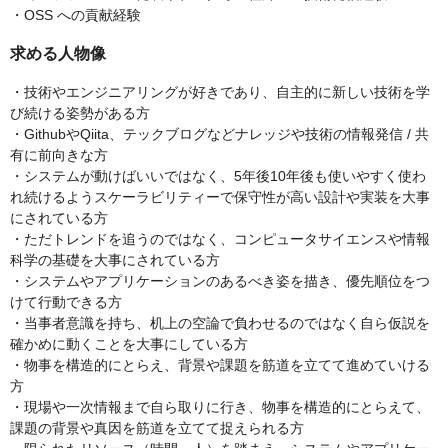
・OSS への貢献経験
求める人物像
・技術やエンジニアリングが好きであり、自主的に新しい技術を学
び続ける姿勢がある方
・GithubやQiita、テックブログなどナレッジや技術の情報発信 / 共
有に前向きな方
・システムが動けばいいではなく、5年後10年後も使いやすく使わ
れ続けるようスケーラビリティーで保守性が高い設計や実装を大事
にされている方
・ただトレンドを追うのではなく、コンピュータサイエンスや情報
科学の基礎を大事にされている方
・システムやアプリケーションのあるべき姿を描き、優先順位をつ
けて行動できる方
・当事者意識を持ち、机上の空論で負わせるのではなく自ら仮説を
確かめに動くことを大事にしている方
・物事を構造的にとらえ、背景や課題を筋道を立てて進めていける
方
・現場や一次情報まで自ら取りに行き、物事を構造的にとらえて、
課題の背景や真因を筋道を立てて捉えられる方