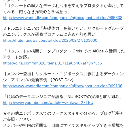
「リクルートの膨大なデータ利活用を支えるプロダクトが満たして
くれる、飽くなき探究心と学習意欲」
https://www.wantedly.com/companies/nijibox/post_articles/965838
ミドルエンジニアの「基礎体力」を養いたい。リクルートグループ
のニジボックスが研修プログラムに込めた熱き思い
https://hatenanews.com/articles/2025/02/27/103000
「リクルートの横断データプロダクト Crois での AIOps を活用した
アラート対応」
https://qiita.com/mh326/items/91711a0b467af73b75c5
【メンバー登壇】リクルート・ニジボックス共創によるデータエン
ジニアリングの最新事例 【POST Dev】
https://www.wantedly.com/companies/nijibox/post_articles/969136
「現場のデータエンジニアが語る、NIJIBOXでの実務と取り組み」
https://www.youtube.com/watch〜v=ulwws-27T5U
★その他ニジボックスでのワークスタイルが分かる、ブログ記事も
ご参照ください
メンバーや社内の雰囲気、自由に学べてスキルアップできる環境を